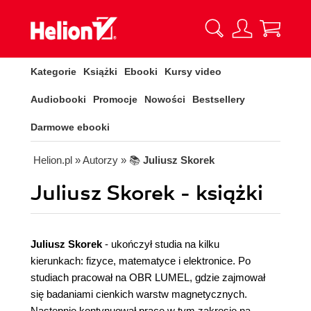
Kategorie
Książki
Ebooki
Kursy video
Audiobooki
Promocje
Nowości
Bestsellery
Darmowe ebooki
Helion.pl
» Autorzy
» 📚
Juliusz Skorek
Juliusz Skorek - książki
Juliusz Skorek
- ukończył studia na kilku
kierunkach: fizyce, matematyce i elektronice. Po
studiach pracował na OBR LUMEL, gdzie zajmował
się badaniami cienkich warstw magnetycznych.
Następnie kontynuował pracę w tym zakresie na