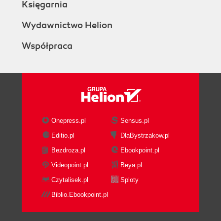
Księgarnia
Wydawnictwo Helion
Współpraca
Onepress.pl
Sensus.pl
Editio.pl
DlaBystrzakow.pl
Bezdroza.pl
Ebookpoint.pl
Videopoint.pl
Beya.pl
Czytalisek.pl
Sploty
Biblio.Ebookpoint.pl