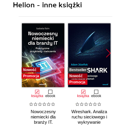
Helion - inne książki
Nowość
Bestseller
Bestselle
Promocja
Nowość
Nowość
Promocja
Promocj
książka
ebook
książka
ebook
ksią
Nowoczesny
Wireshark. Analiza
SQL dl
niemiecki dla
ruchu sieciowego i
d
branży IT.
wykrywanie
Skutecz
Praktyczne
włamań
dane