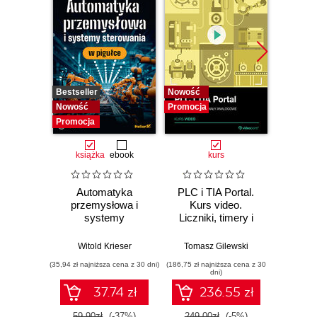
Bestseller
Nowość
Bestselle
Nowość
Promocja
Nowość
Promocja
Promocj
książka
ebook
kurs
ksią
Automatyka
PLC i TIA Portal.
Nie
przemysłowa i
Kurs video.
systemy
Liczniki, timery i
elek
sterowania w
sygnały analogowe
Pod
pigułce
kon
Witold Krieser
Tomasz Gilewski
Wit
(35,94 zł najniższa cena z 30 dni)
(186,75 zł najniższa cena z 30
(52,20 zł naj
dni)
37.74 zł
236.55 zł
59.90zł
(-37%)
249.00zł
(-5%)
87.0