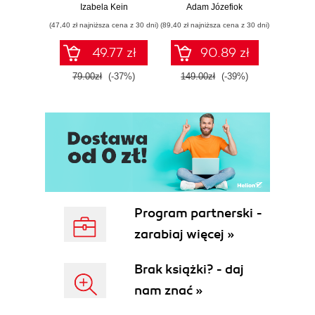
przykłady i
war
Izabela Kein
Adam Józefiok
Jun Sha
ćwiczenia
wnios
(47,40 zł najniższa cena z 30 dni)
(89,40 zł najniższa cena z 30 dni)
(47,40 zł naj
zaaw
SQL n
49.77 zł
90.89 zł
prak
zas
79.00zł
(-37%)
149.00zł
(-39%)
79.0
Wyd
Program partnerski -
zarabiaj więcej »
Brak książki? - daj
nam znać »