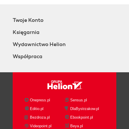
Twoje Konto
Księgarnia
Wydawnictwo Helion
Współpraca
Onepress.pl
Sensus.pl
Editio.pl
DlaBystrzakow.pl
Bezdroza.pl
Ebookpoint.pl
Videopoint.pl
Beya.pl