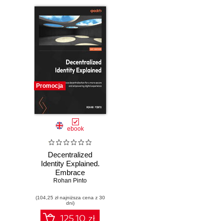
Promocja
ebook
Decentralized
Identity Explained.
Embrace
decentralization for
Rohan Pinto
a more secure and
(104,25 zł najniższa cena z 30
empowering digital
dni)
experience
125.10 zł