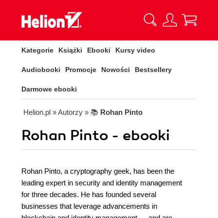
Kategorie
Książki
Ebooki
Kursy video
Audiobooki
Promocje
Nowości
Bestsellery
Darmowe ebooki
Helion.pl
» Autorzy
» 📚
Rohan Pinto
Rohan Pinto - ebooki
Rohan Pinto, a cryptography geek, has been the
leading expert in security and identity management
for three decades. He has founded several
businesses that leverage advancements in
blockchain and identity management — and are