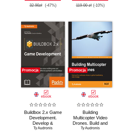
32.90zł
(-47%)
119.00 zł
(-10%)
Promocja
Promocja
ebook
ebook
Buildbox 2.x Game
Building
Development.
Multicopter Video
Develop &
Drones. Build and
Distribute video
Ty Audronis
fly multicopter
Ty Audronis
games with
drones to gather