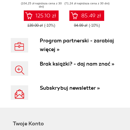
(104,25 zł najniższa cena z 30
Buildbox, no
(71,24 zł najniższa cena z 30 dni)
breathtaking video
dni)
coding necessary!
footage
125.10 zł
85.49 zł
139.00 zł
(-10%)
94.99 zł
(-10%)
Program partnerski - zarabiaj
więcej »
Brak książki? - daj nam znać »
Subskrybuj newsletter »
Twoje Konto