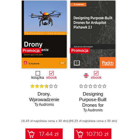
Promocja
Promocja
książka
ebook
ebook
Drony.
Designing
Wprowadzenie
Purpose-Built
Ty Audronis
Drones for
Ardupilot Pixhawk
Ty Audronis
2.1. Build drones
(16,45 zł najniższa cena z 30 dni)
(89,25 zł najniższa cena z 30 dni)
with Ardupilot
17.44 zł
107.10 zł