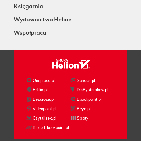
Księgarnia
Wydawnictwo Helion
Współpraca
Onepress.pl
Sensus.pl
Editio.pl
DlaBystrzakow.pl
Bezdroza.pl
Ebookpoint.pl
Videopoint.pl
Beya.pl
Czytalisek.pl
Sploty
Biblio.Ebookpoint.pl