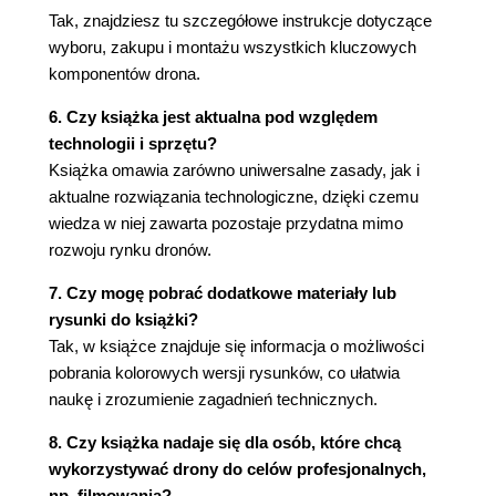
Podsumowanie (62)
Tak, znajdziesz tu szczegółowe instrukcje dotyczące
Rozdział 4. Montaż drona (63)
wyboru, zakupu i montażu wszystkich kluczowych
Składanie płatowca (63)
komponentów drona.
Podłączanie podzespołów (64)
6. Czy książka jest aktualna pod względem
Podłączanie silników bezszczotkowych (65)
technologii i sprzętu?
Co to jest magistrala CAN? (66)
Książka omawia zarówno uniwersalne zasady, jak i
Rozmieszczenie czujników (66)
aktualne rozwiązania technologiczne, dzięki czemu
Programowanie systemu sterowania oraz radia
wiedza w niej zawarta pozostaje przydatna mimo
(68)
rozwoju rynku dronów.
Aktualizuj! (68)
Poznawanie oprogramowania systemu
7. Czy mogę pobrać dodatkowe materiały lub
WooKong (68)
rysunki do książki?
Podsumowanie (74)
Tak, w książce znajduje się informacja o możliwości
Rozdział 5. Pilotowanie multikoptera (75)
pobrania kolorowych wersji rysunków, co ułatwia
naukę i zrozumienie zagadnień technicznych.
Zdobądź symulator! (75)
Myślenie w trzech wymiarach (76)
8. Czy książka nadaje się dla osób, które chcą
Bezpieczeństwo (77)
wykorzystywać drony do celów profesjonalnych,
Gdzie latać? (77)
np. filmowania?