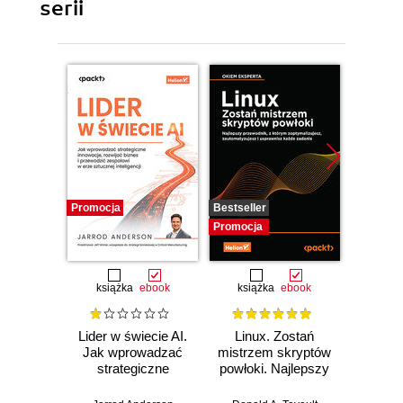
serii
Promocja
Bestseller
Promocj
Promocja
książka
ebook
książka
ebook
ksią
Lider w świecie AI.
Linux. Zostań
P
Jak wprowadzać
mistrzem skryptów
Re
strategiczne
powłoki. Najlepszy
Ob
innowacje, rozwijać
przewodnik, z
nauko
biznes i
którym
cz