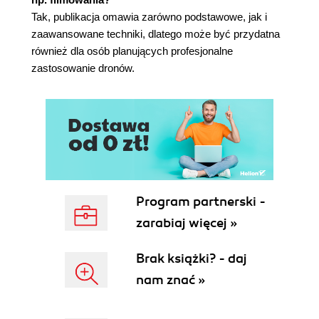
Kiedy latać? (77)
Tak, publikacja omawia zarówno podstawowe, jak i
Jak latać? (78)
zaawansowane techniki, dlatego może być przydatna
Przedstartowa lista kontrolna (78)
również dla osób planujących profesjonalne
Dziewicze loty Twojego multikoptera (79)
zastosowanie dronów.
Kalibracja akumulatorów (79)
Uzbrajanie i latanie multikopterem (80)
Uwaga na strugi zaśmigłowe (83)
Nie śpiesz się (83)
Podsumowanie (84)
Rozdział 6. Wyposażenie do lotów z widokiem z
perspektywy pierwszej osoby (85)
Program partnerski -
Składniki systemu FPV (85)
zarabiaj więcej »
Kamera (86)
Prezentacja danych na ekranie (OSD) (87)
Brak książki? - daj
Nadajnik i odbiornik (88)
nam znać »
Wyświetlacze wideo (89)
Kilka wskazówek ogólnych (89)
Reguły dotyczące latania (89)