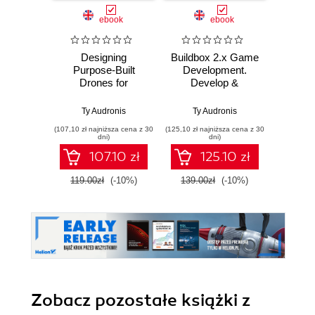
ebook
ebook
Designing
Buildbox 2.x Game
Buildin
Purpose-Built
Development.
Vide
Drones for
Develop &
Buil
Ardupilot Pixhawk
Distribute video
multic
2.1. Build drones
games with
to
Ty Audronis
Ty Audronis
Ty
with Ardupilot
Buildbox, no coding
breath
(107,10 zł najniższa cena z 30
(125,10 zł najniższa cena z 30
(85,49 zł naj
necessary!
f
dni)
dni)
107.10 zł
125.10 zł
119.00zł
(-10%)
139.00zł
(-10%)
94.9
Zobacz pozostałe książki z