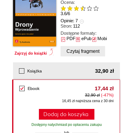
Ocena:
3.6
/
6
Opinie:
7
Stron:
112
Dostępne formaty:
PDF
ePub
Mobi
Czytaj fragment
Zajrzyj do książki
32,90 zł
Książka
17,44 zł
Ebook
32,90 zł
(-47%)
16,45 zł najniższa cena z 30 dni
Dodaj do koszyka
Dostępny natychmiast po opłaceniu zakupu
lub