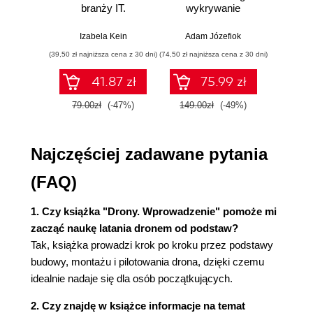
branży IT.
wykrywanie
Skutecz
Dlaczego zdecydować się na zakup gotowego
Praktyczne
włamań
dane
przykłady i
war
systemu? (27)
Izabela Kein
Adam Józefiok
Jun Sha
ćwiczenia
wnios
Jeśli już ktoś sprzedaje multikopter, to chyba
(39,50 zł najniższa cena z 30 dni)
(74,50 zł najniższa cena z 30 dni)
(39,50 zł naj
zaaw
działający, prawda? (28)
SQL n
41.87 zł
75.99 zł
prak
Gdzie szukać recenzji i porad, którym można
zas
zaufać? (29)
79.00zł
(-47%)
149.00zł
(-49%)
79.0
Wyd
Społeczności internetowe - relacje nowych
użytkowników (30)
Najczęściej zadawane pytania
Czego możesz oczekiwać uwzględniając swój
budżet? (32)
(FAQ)
Formułowanie realistycznych oczekiwań (33)
Producenci, którym można zaufać (33)
1. Czy książka "Drony. Wprowadzenie" pomoże mi
Filmowanie kamerą GoPro (34)
zacząć naukę latania dronem od podstaw?
Większe kamery (35)
Tak, książka prowadzi krok po kroku przez podstawy
Podsumowanie (36)
budowy, montażu i pilotowania drona, dzięki czemu
Rozdział 3. Wybór podzespołów (37)
idealnie nadaje się dla osób początkujących.
Jaki rodzaj drona powinieneś zbudować? (37)
2. Czy znajdę w książce informacje na temat
Ile powinien mieć wirników? (38)