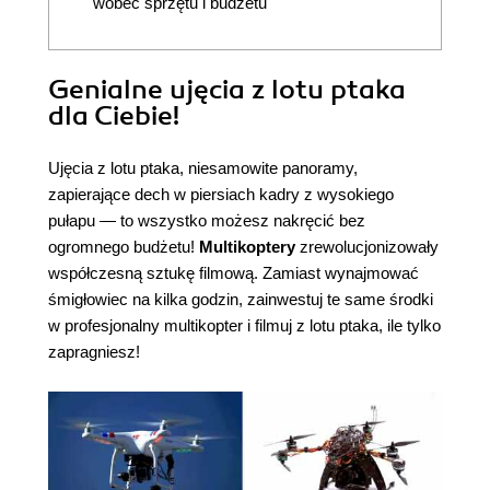
wobec sprzętu i budżetu
Genialne ujęcia z lotu ptaka
dla Ciebie!
Ujęcia z lotu ptaka, niesamowite panoramy,
zapierające dech w piersiach kadry z wysokiego
pułapu — to wszystko możesz nakręcić bez
ogromnego budżetu!
Multikoptery
zrewolucjonizowały
współczesną sztukę filmową. Zamiast wynajmować
śmigłowiec na kilka godzin, zainwestuj te same środki
w profesjonalny multikopter i filmuj z lotu ptaka, ile tylko
zapragniesz!