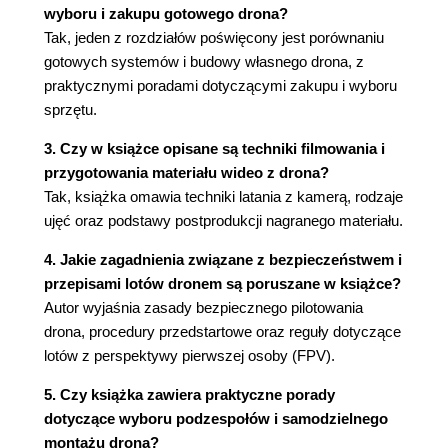
wyboru i zakupu gotowego drona?
Redundancja a stabilność (38)
Tak, jeden z rozdziałów poświęcony jest porównaniu
Niezbędne obliczenia (39)
gotowych systemów i budowy własnego drona, z
Wybór płatowca (39)
praktycznymi poradami dotyczącymi zakupu i wyboru
Włókno węglowe a aluminium (40)
sprzętu.
Wybór śmigieł (42)
Wybór silnika (43)
3. Czy w książce opisane są techniki filmowania i
Wybór modułu ESC (46)
przygotowania materiału wideo z drona?
Zasilanie multikoptera - akumulator (48)
Tak, książka omawia techniki latania z kamerą, rodzaje
Dostrajanie specyfikacji w celu uzyskania
ujęć oraz podstawy postprodukcji nagranego materiału.
lepszych wyników (49)
4. Jakie zagadnienia związane z bezpieczeństwem i
Gimbale do kamery (51)
przepisami lotów dronem są poruszane w książce?
Mózg multikoptera - system sterowania (53)
Autor wyjaśnia zasady bezpiecznego pilotowania
Rodzaje czujników systemów sterowania
drona, procedury przedstartowe oraz reguły dotyczące
multikopterem (54)
lotów z perspektywy pierwszej osoby (FPV).
Procesor (58)
Ostateczny wybór systemu sterowania (58)
5. Czy książka zawiera praktyczne porady
Interfejs użytkownika (60)
dotyczące wyboru podzespołów i samodzielnego
Ostateczna lista podzespołów i ich koszt (61)
montażu drona?