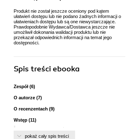
Produkt nie został jeszcze oceniony pod kątem
ułatwień dostępu lub nie podano żadnych informacji o
ułatwieniach dostępu lub są one niewystarczające.
Prawdopodobnie Wydawca/Dostawca jeszcze nie
umożliwił dokonania walidacji produktu lub nie
przekazał odpowiednich informacji na temat jego
dostępności.
Spis treści
ebooka
Zespół (6)
O autorze (7)
O recenzentach (9)
Wstęp (11)
O czym jest ta książka? (11)
pokaż cały spis treści
Czego będziesz potrzebować? (12)