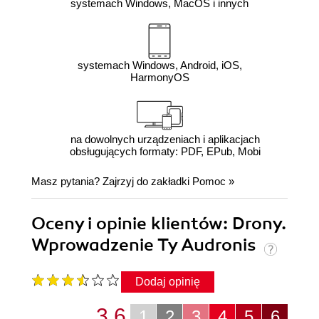
systemach Windows, MacOS i innych
systemach Windows, Android, iOS,
HarmonyOS
na dowolnych urządzeniach i aplikacjach
obsługujących formaty: PDF, EPub, Mobi
Masz pytania? Zajrzyj do zakładki
Pomoc
»
Oceny i opinie klientów: Drony.
Wprowadzenie Ty Audronis
Dodaj opinię
3.6
1
2
3
4
5
6