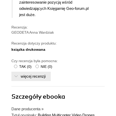
zainteresowanie pozycją wśród
odwiedzających Księgarnię Geo-forum.pl
jest duże.
Recenzja:
GEODETA Anna Wardziak
Recenzja dotyczy produktu:
ksiązka drukowana
Czy recenzja była pomocna:
TAK
(
0
)
NIE
(
0
)
więcej recenzji
Szczegóły
ebooka
Dane producenta
»
Tytuł oryginału:
Building Multicopter Video Drones