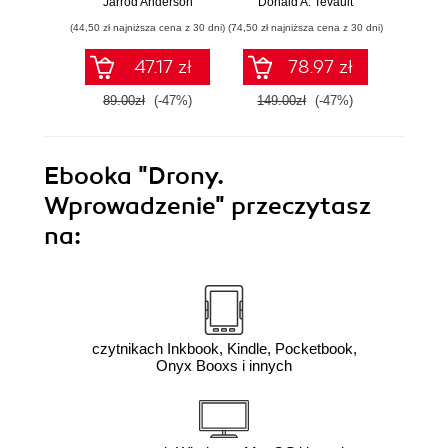
Jarrod Anderson
Donald A. Tevault
William 
przewodzić
zoptymalizujesz,
eksp
(44,50 zł najniższa cena z 30 dni)
(74,50 zł najniższa cena z 30 dni)
(44,50 zł naj
zespołowi w erze
zautomatyzujesz i
anali
sztucznej
usprawnisz każde
Python
47.17 zł
78.97 zł
inteligencji
zadanie
89.00zł
(-47%)
149.00zł
(-47%)
89.0
Ebooka
"Drony.
Wprowadzenie"
przeczytasz
na:
czytnikach Inkbook, Kindle, Pocketbook,
Onyx Booxs i innych