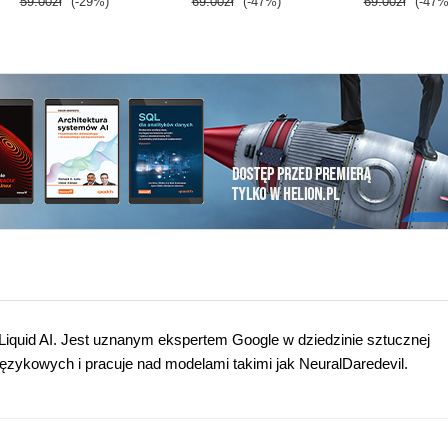
59.00zł
(-29%)
69.00zł
(-47%)
69.00zł
(-47%
Liquid AI. Jest uznanym ekspertem Google w dziedzinie sztucznej
 językowych i pracuje nad modelami takimi jak NeuralDaredevil.