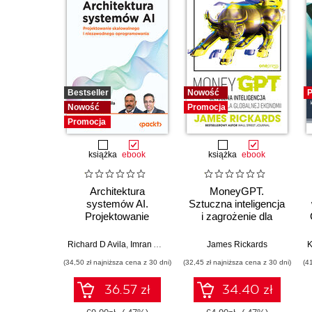
Bestseller
Nowość
P
Nowość
Promocja
Promocja
książka
ebook
książka
ebook
Architektura
MoneyGPT.
systemów AI.
Sztuczna inteligencja
Projektowanie
i zagrożenie dla
skalowalnego i
globalnej ekonomii
niezawodnego
Richard D Avila
,
Imran Ahmad
James Rickards
oprogramowania
(34,50 zł najniższa cena z 30 dni)
(32,45 zł najniższa cena z 30 dni)
(4
36.57 zł
34.40 zł