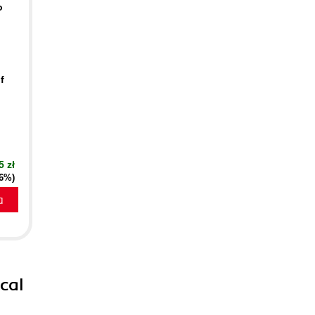
o
f
5 zł
16%)
a
cal