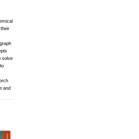
hemical
their
 graph
epts
o solve
to
orch
de and