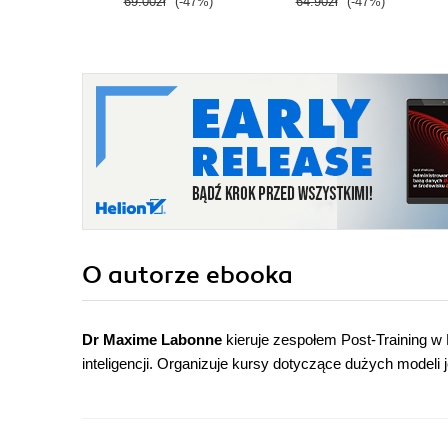
69.00zł
(-47%)
64.90zł
(-47%)
O autorze
ebooka
Dr Maxime Labonne
kieruje zespołem Post-Training w 
inteligencji. Organizuje kursy dotyczące dużych modeli