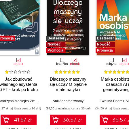
romocja
Bestseller
Bestseller
Nowość
Nowość
Promocja
Promocja
ebook
książka
ebook
książka
eboo
Jak zbudować
Dlaczego maszyny
Marka osobist
własnego asystenta
się uczą? O pięknie
czasach AI i
GPT - krok po kroku
matematyki i
generatywne
działaniu
wyszukiwani
współczesnej
Katarzyna Maciejko-Zielińska
Anil Ananthaswamy
Ewelina Podrez-S
sztucznej inteligencji
1,27 zł najniższa cena z 30 dni)
(34,50 zł najniższa cena z 30 dni)
(34,50 zł najniższa cena 
41.67 zł
36.57 zł
36.57 z