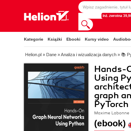
Inż. zwrotna 39,90
Kategorie
Książki
Ebooki
Kursy video
Audiobo
Helion.pl
»
Dane
»
Analiza i wizualizacja danych
»
📚 P
Hands-O
Using Py
architec
graph an
PyTorch
Maxime Labonne
(ebook)