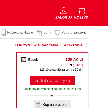
ZALOGUJ
KOSZYK
Pobierz aplikację
Bony
Podaruj prezent
TOP tytuł w super cenie » 50% taniej
125,10 zł
Ebook
d
139,00 zł
(-10%)
125,10 zł najniższa cena z 30 dni
Dodaj do koszyka
Dostępny natychmiast po opłaceniu zakupu
lub
Kup na prezent