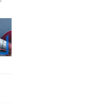
)
129.00zł
(-47%)
99.00zł
(-47%)