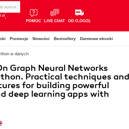
 zł
POMOC
LIVE CHAT
OD O,OOZŁ
oki
Promocje
Nowości
Bestsellery
Darmowe ebooki
ython w danych
n Graph Neural Networks
thon. Practical techniques an
tures for building powerful
d deep learning apps with