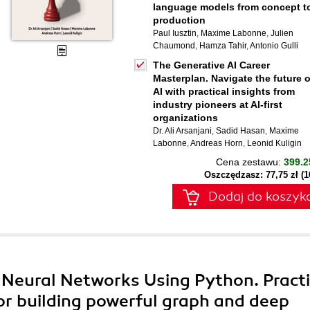
language models from concept t
production
Paul Iusztin
,
Maxime Labonne
,
Julien
Chaumond
,
Hamza Tahir
,
Antonio Gulli
The Generative AI Career
Masterplan. Navigate the future o
AI with practical insights from
industry pioneers at AI-first
organizations
Dr. Ali Arsanjani
,
Sadid Hasan
,
Maxime
Labonne
,
Andreas Horn
,
Leonid Kuligin
Cena zestawu:
399.2
Oszczędzasz: 77,75 zł (
Dodaj do koszyk
Neural Networks Using Python. Practi
or building powerful graph and deep