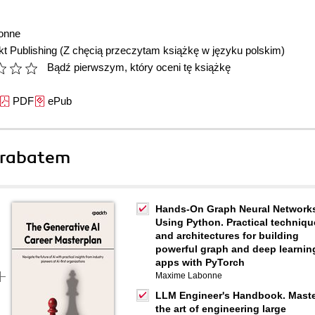
onne
t Publishing
(Z chęcią przeczytam książkę w języku polskim)
Bądź pierwszym, który oceni tę książkę
PDF
ePub
 rabatem
Hands-On Graph Neural Network
Using Python. Practical techniqu
and architectures for building
powerful graph and deep learnin
apps with PyTorch
Maxime Labonne
LLM Engineer's Handbook. Mast
the art of engineering large