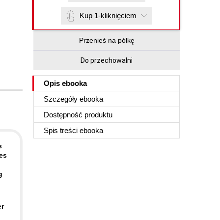
Kup 1-kliknięciem
Przenieś na półkę
Do przechowalni
Opis
ebooka
Szczegóły
ebooka
Dostępność produktu
Spis treści
ebooka
s
es
g
er