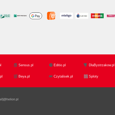
l
Sensus.pl
Editio.pl
DlaBystrzakow.pl
pl
Beya.pl
Czytalisek.pl
Sploty
il]@helion.pl