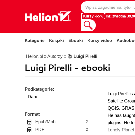
Kursy -65%
Inż. zwrotna 39,90
Kategorie
Książki
Ebooki
Kursy video
Audiobo
Helion.pl
» Autorzy
» 📚
Luigi Pirelli
Luigi Pirelli - ebooki
Podkategorie:
Luigi Pirelli 
Dane
Satellite Gro
QGIS, GRASS, 
Format
He has taught
Epub/Mobi
2
plugins. He fo
PDF
Lonely Planet 
2