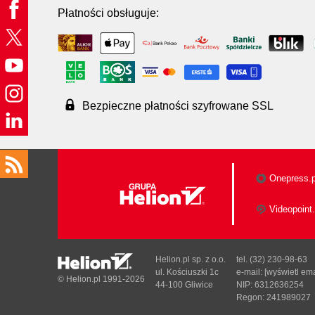
Płatności obsługuje:
Bezpieczne płatności szyfrowane SSL
Onepress.p
Videopoint.
Helion.pl sp. z o.o.
tel. (32) 230-98-63
ul. Kościuszki 1c
e-mail:
[wyświetl ema
© Helion.pl 1991-2026
44-100 Gliwice
NIP: 6312636254
Regon: 241989027