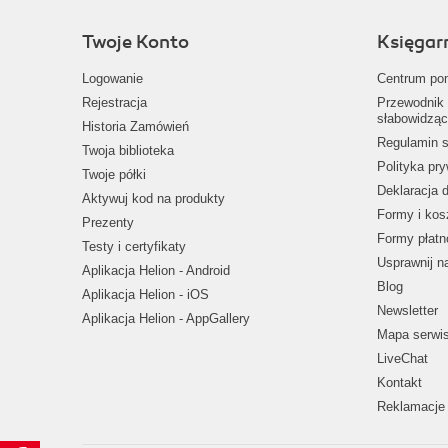
Twoje Konto
Księgar
Logowanie
Centrum po
Rejestracja
Przewodnik 
słabowidząc
Historia Zamówień
Regulamin s
Twoja biblioteka
Polityka pr
Twoje półki
Deklaracja 
Aktywuj kod na produkty
Formy i kos
Prezenty
Formy płatn
Testy i certyfikaty
Usprawnij 
Aplikacja Helion - Android
Blog
Aplikacja Helion - iOS
Newsletter
Aplikacja Helion - AppGallery
Mapa serwi
LiveChat
Kontakt
Reklamacje 