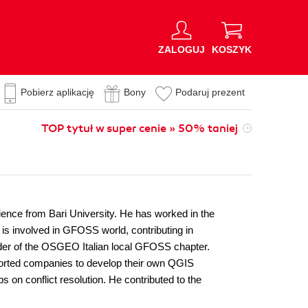
ZALOGUJ
KOSZYK
Pobierz aplikację
Bony
Podaruj prezent
TOP tytuł w super cenie » 50% taniej
cience from Bari University. He has worked in the
is involved in GFOSS world, contributing in
der of the OSGEO Italian local GFOSS chapter.
ported companies to develop their own QGIS
 on conflict resolution. He contributed to the