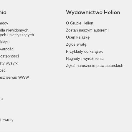
nia
Wydawnictwo Helion
mocy
O Grupie Helion
dla niewidomych,
Zostań naszym autorem!
ych i niesłyszących
Oceń książkę
klepu
Zgłoś erratę
ywatności
Przykłady do książek
dostępności
Nagrody i wyróżnienia
zty wysyłki
Zgłoś naruszenie praw autorskich
ości
nasz serwis WWW
su
i zwroty