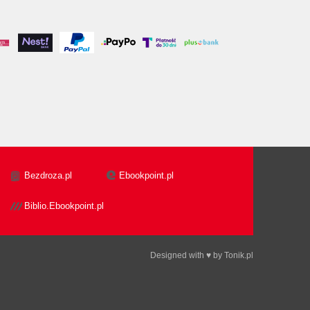
Bezdroza.pl
Ebookpoint.pl
Biblio.Ebookpoint.pl
Designed with ♥ by
Tonik.pl