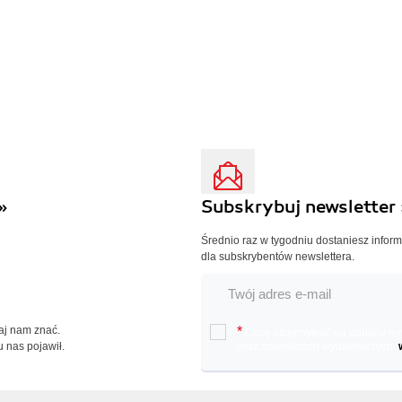
»
Subskrybuj newsletter 
Średnio raz w tygodniu dostaniesz infor
dla subskrybentów newslettera.
Daj nam znać.
*
Chcę otrzymywać na podany e-ma
u nas pojawił.
oraz nowościach wydawniczych.