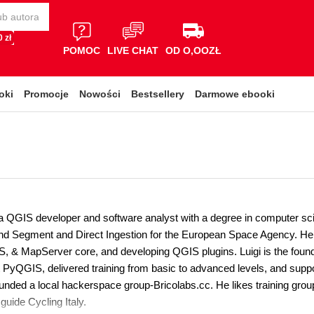
 zł
POMOC
LIVE CHAT
OD O,OOZŁ
oki
Promocje
Nowości
Bestsellery
Darmowe ebooki
is a QGIS developer and software analyst with a degree in computer s
und Segment and Direct Ingestion for the European Space Agency. He 
& MapServer core, and developing QGIS plugins. Luigi is the foun
 PyQGIS, delivered training from basic to advanced levels, and sup
unded a local hackerspace group-Bricolabs.cc. He likes training groups
guide Cycling Italy.