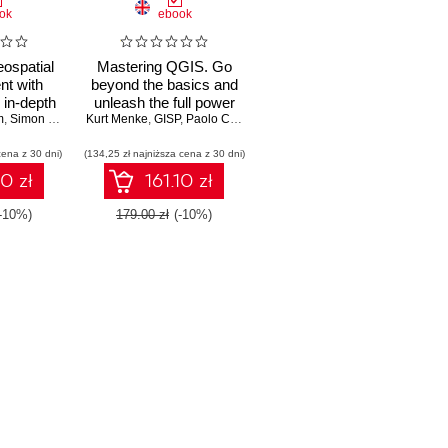
ok
ebook
ospatial
Mastering QGIS. Go
t with
beyond the basics and
 in-depth
unleash the full power
m
ecoming
,
Simon Miles
,
Kurt Menke
Kurt Menke
of QGIS with practical,
,
,
GISP
GISP
,
,
Richard Smith Jr.
Paolo Corti
,
Richard Smith Jr.
,
GISP
,
Luigi Pirelli
,
GISP
,
,
John Van H
Luigi Pirelli
patial data
step-by-step examples
cena z 30 dni)
ing QGIS
(134,25 zł najniższa cena z 30 dni)
- Second Edition
ith Python
10 zł
161.10 zł
ition
(-10%)
179.00 zł
(-10%)