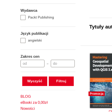
Wydawca
Packt Publishing
Tytuły au
Język publikacji
angielski
Zakres cen
–
Wyczyść
Promocja
BLOG
eBooki za 0,00zł
Nowości