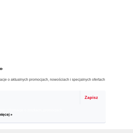
»
macje o aktualnych promocjach, nowościach i specjalnych ofertach
Zapisz
il informacje o zniżkach, promocjach
więcej »