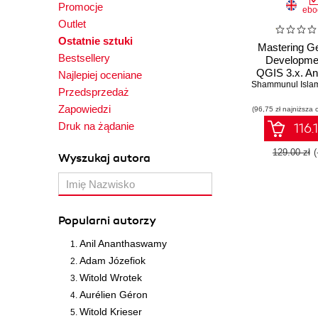
Promocje
ebo
Outlet
Ostatnie sztuki
Mastering Ge
Bestsellery
Developmen
QGIS 3.x. An
Najlepiej oceniane
Shammunul Isla
guide to b
Przedsprzedaż
proficient in s
Zapowiedzi
(96,75 zł najniższa 
analysis us
3.4 and 3.6 w
Druk na żądanie
116.
- Third Ed
129.00 zł
Wyszukaj autora
Popularni autorzy
Anil Ananthaswamy
Adam Józefiok
Witold Wrotek
Aurélien Géron
Witold Krieser