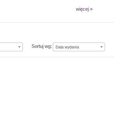
więcej »
Data wydania
Sortuj wg:
Data wydania