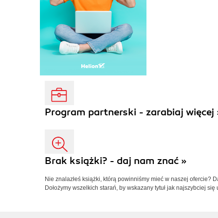
Program partnerski - zarabiaj więcej 
Brak książki? - daj nam znać »
Nie znalazłeś książki, którą powinniśmy mieć w naszej ofercie? 
Dołożymy wszelkich starań, by wskazany tytuł jak najszybciej się 