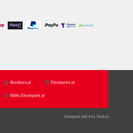
Bezdroza.pl
Ebookpoint.pl
Biblio.Ebookpoint.pl
Designed with ♥ by
Tonik.pl