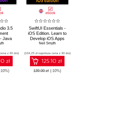
ok
ebook
dio 3.5
SwiftUI Essentials -
ment
iOS Edition. Learn to
 - Java
Develop iOS Apps
veloping
yth
using SwiftUI, Swift 5
Neil Smyth
(Q) Apps
and Xcode 11
 cena z 30 dni)
d Studio
(104,25 zł najniższa cena z 30 dni)
d Android
10 zł
125.10 zł
ck
(-10%)
139.00 zł
(-10%)