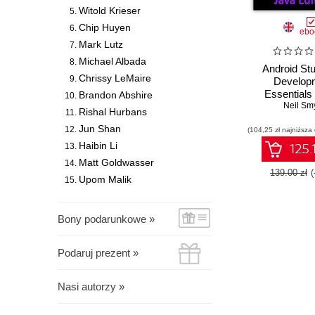
Witold Krieser
Chip Huyen
ebo
Mark Lutz
Michael Albada
Android Stu
Chrissy LeMaire
Develop
Essentials
Brandon Abshire
Edition. De
Neil Sm
Rishal Hurbans
Android 10 
Jun Shan
(104,25 zł najniższa
Using Androi
3.5, Java, an
Haibin Li
125.
Jetpa
Matt Goldwasser
139.00 zł
Upom Malik
Bony podarunkowe »
Podaruj prezent »
Nasi autorzy »