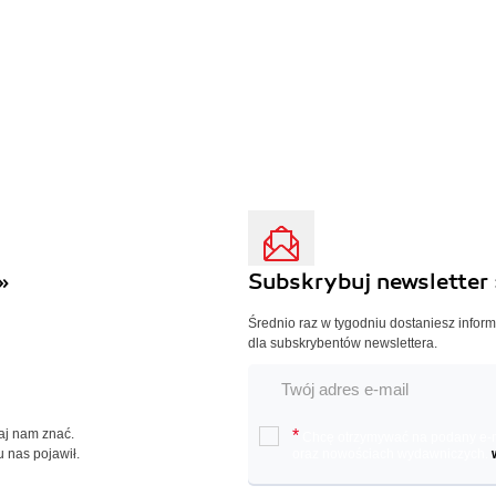
»
Subskrybuj newsletter 
Średnio raz w tygodniu dostaniesz infor
dla subskrybentów newslettera.
Daj nam znać.
*
Chcę otrzymywać na podany e-ma
u nas pojawił.
oraz nowościach wydawniczych.