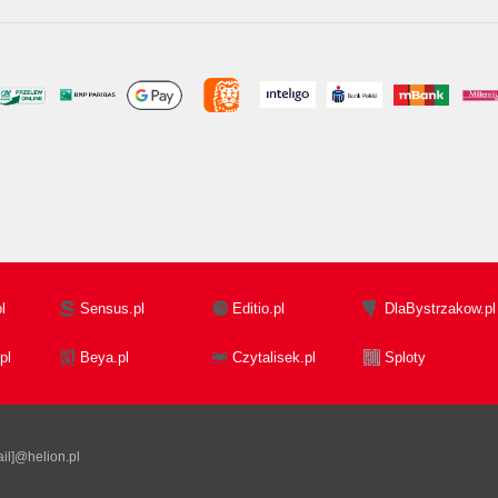
l
Sensus.pl
Editio.pl
DlaBystrzakow.pl
pl
Beya.pl
Czytalisek.pl
Sploty
il]@helion.pl