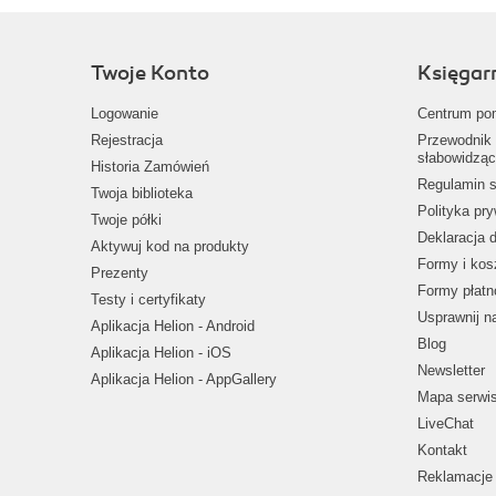
Twoje Konto
Księgar
Logowanie
Centrum po
Rejestracja
Przewodnik 
słabowidząc
Historia Zamówień
Regulamin s
Twoja biblioteka
Polityka pr
Twoje półki
Deklaracja 
Aktywuj kod na produkty
Formy i kos
Prezenty
Formy płatn
Testy i certyfikaty
Usprawnij 
Aplikacja Helion - Android
Blog
Aplikacja Helion - iOS
Newsletter
Aplikacja Helion - AppGallery
Mapa serwi
LiveChat
Kontakt
Reklamacje 