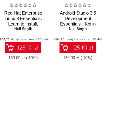
Red Hat Enterprise
Android Studio 3.5
Linux 8 Essentials.
Development
Learn to install,
Essentials - Kotlin
administer and deploy
Neil Smyth
Edition. Developing
Neil Smyth
RHEL 8 systems
Android 10 (Q) Apps
(104,25 zł najniższa cena z 30 dni)
(104,25 zł najniższa cena z 30 dni)
Using Android Studio
3.5, Kotlin and Android
125.10 zł
125.10 zł
Jetpack
139.00 zł
(-10%)
139.00 zł
(-10%)