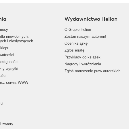
nia
Wydawnictwo Helion
mocy
O Grupie Helion
dla niewidomych,
Zostań naszym autorem!
ych i niesłyszących
Oceń książkę
klepu
Zgłoś erratę
ywatności
Przykłady do książek
dostępności
Nagrody i wyróżnienia
zty wysyłki
Zgłoś naruszenie praw autorskich
ości
nasz serwis WWW
su
i zwroty