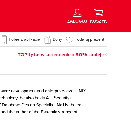
ZALOGUJ
KOSZYK
Pobierz aplikację
Bony
Podaruj prezent
TOP tytuł w super cenie » 50% taniej
software development and enterprise-level UNIX
technology, he also holds A+, Security+,
W Database Design Specialist. Neil is the co-
and the author of the Essentials range of