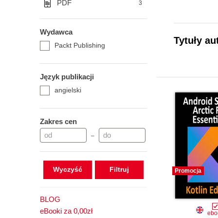
PDF
3
Wydawca
Tytuły au
Packt Publishing
Język publikacji
angielski
Zakres cen
–
Wyczyść
Promocja
BLOG
eBooki za 0,00zł
ebo