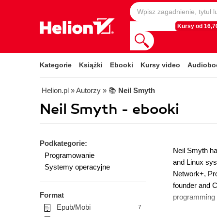
Kursy od 16,70
Kategorie
Książki
Ebooki
Kursy video
Audiobo
Helion.pl
» Autorzy
» 📚
Neil Smyth
Neil Smyth - ebooki
Podkategorie:
Neil Smyth ha
Programowanie
and Linux syst
Systemy operacyjne
Network+, Proj
founder and C
Format
programming 
Epub/Mobi
7