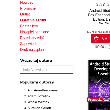
Nowości
Promocje
Android Stud
Outlet
Fox Essentials
Edition. D
Ostatnie sztuki
Android ap
Neil Sm
Bestsellery
Android Stud
Najlepiej oceniane
(81,75 zł najniższa 
Fox in Ko
Przedsprzedaż
98.1
Zapowiedzi
109.00 zł
Druk na żądanie
Wyszukaj autora
Popularni autorzy
Anil Ananthaswamy
Adam Józefiok
Promocja
Witold Wrotek
Aurélien Géron