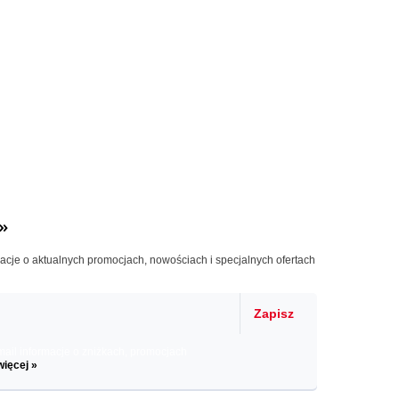
»
macje o aktualnych promocjach, nowościach i specjalnych ofertach
Zapisz
il informacje o zniżkach, promocjach
więcej »