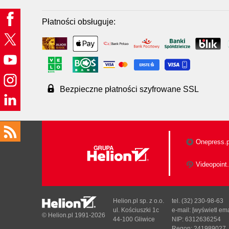
Płatności obsługuje:
Bezpieczne płatności szyfrowane SSL
Onepress.p
Videopoint.
Helion.pl sp. z o.o.
tel. (32) 230-98-63
ul. Kościuszki 1c
e-mail:
[wyświetl ema
© Helion.pl 1991-2026
44-100 Gliwice
NIP: 6312636254
Regon: 241989027