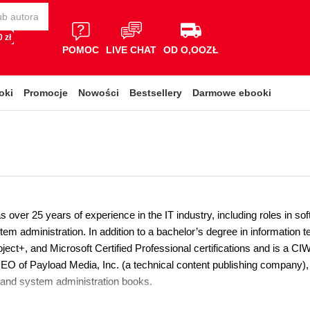
 zł
POMOC
LIVE CHAT
OD O,OOZŁ
oki
Promocje
Nowości
Bestsellery
Darmowe ebooki
s over 25 years of experience in the IT industry, including roles in 
em administration. In addition to a bachelor’s degree in information 
ect+, and Microsoft Certified Professional certifications and is a CI
EO of Payload Media, Inc. (a technical content publishing company), 
and system administration books.