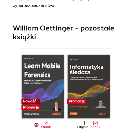
cyberbezpieczeństwa.
William Oettinger - pozostałe
książki
Nowość
Promocja
Promocj
Promocja
ebook
książka
ebook
ebo