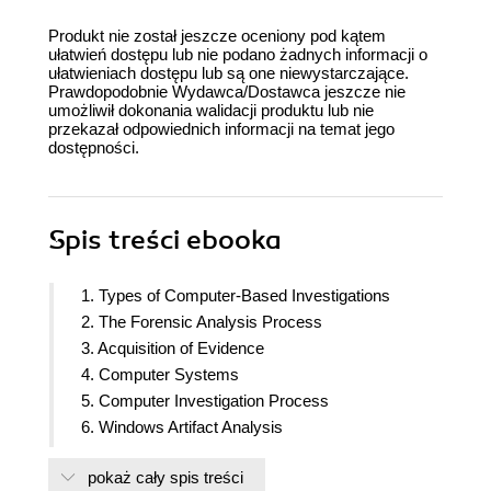
Produkt nie został jeszcze oceniony pod kątem
ułatwień dostępu lub nie podano żadnych informacji o
ułatwieniach dostępu lub są one niewystarczające.
Prawdopodobnie Wydawca/Dostawca jeszcze nie
umożliwił dokonania walidacji produktu lub nie
przekazał odpowiednich informacji na temat jego
dostępności.
Spis treści
ebooka
1. Types of Computer-Based Investigations
2. The Forensic Analysis Process
3. Acquisition of Evidence
4. Computer Systems
5. Computer Investigation Process
6. Windows Artifact Analysis
7. RAM Memory Forensic Analysis
pokaż cały spis treści
8. Email Forensics