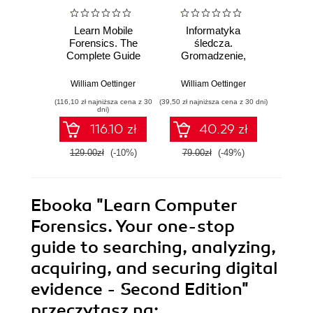
Learn Mobile
Informatyka
Learn
Forensics. The
śledcza.
For
Complete Guide
Gromadzenie,
beginne
from Extraction to
analiza i
se
Courtroom
zabezpieczanie
anal
William Oettinger
William Oettinger
Willi
Testimony
dowodów
secur
(116,10 zł najniższa cena z 30
(39,50 zł najniższa cena z 30 dni)
(161,10 zł 
elektronicznych dla
ev
dni)
początkujących.
116.10 zł
40.29 zł
Wydanie II
129.00zł
(-10%)
79.00zł
(-49%)
179.0
Ebooka
"Learn Computer
Forensics. Your one-stop
guide to searching, analyzing,
acquiring, and securing digital
evidence - Second Edition"
przeczytasz na: