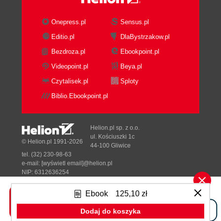
Onepress.pl
Sensus.pl
Editio.pl
DlaBystrzakow.pl
Bezdroza.pl
Ebookpoint.pl
Videopoint.pl
Beya.pl
Czytalisek.pl
Sploty
Biblio.Ebookpoint.pl
Helion.pl sp. z o.o.
ul. Kościuszki 1c
© Helion.pl 1991-2026
44-100 Gliwice
tel. (32) 230-98-63
e-mail:
[wyświetl email]@helion.pl
NIP: 6312636254
Regon: 241989027
Ebook
125,10 zł
Designed with ♥ by
Tonik.pl
Dodaj do koszyka