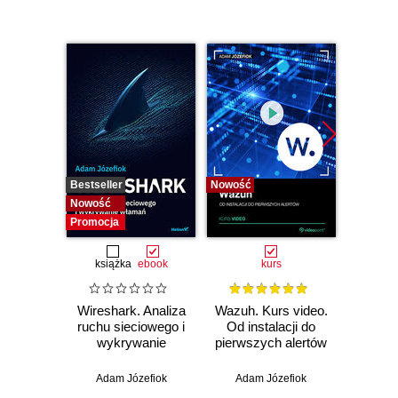
Bestseller
Nowość
Bestselle
Nowość
Nowość
Promocja
książka
ebook
kurs
Wireshark. Analiza
Wazuh. Kurs video.
Dark
ruchu sieciowego i
Od instalacji do
wykrywanie
pierwszych alertów
Podró
włamań
ciemn
Adam Józefiok
Adam Józefiok
Ja