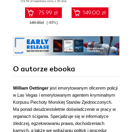
(74,50 zł najniższa cena z 30 dni)
75.99 zł
149.00 zł
1
149.00zł
(-49%)
O autorze
ebooka
William Oettinger
jest emerytowanym oficerem policji
w Las Vegas i emerytowanym agentem kryminalnym
Korpusu Piechoty Morskiej Stanów Zjednoczonych.
Ma ponad dwudziestoletnie doświadczenie w pracy w
organach ścigania. Specjalizuje się w informatyce
śledczej, egzekwowaniu prawa, dochodzeniach
karnych, a także we wdrażaniu polityk i procedur