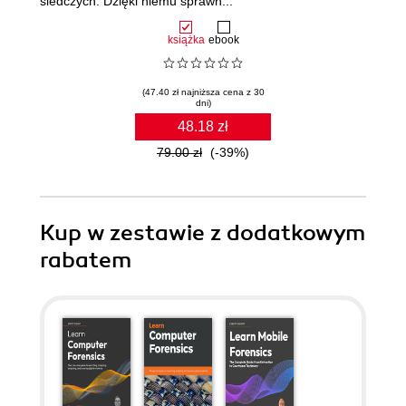
śledczych. Dzięki niemu sprawn...
książka
ebook
(47.40 zł najniższa cena z 30
dni)
48.18 zł
79.00 zł
(-39%)
Kup w zestawie z dodatkowym
rabatem