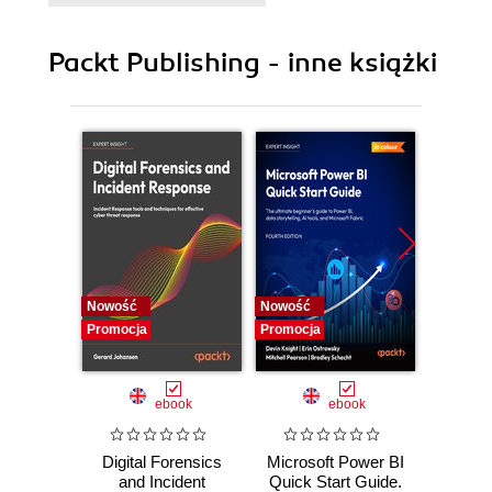
9. Internet Artifacts
10. Online Investigations
Packt Publishing - inne książki
11. Networking Basics
12. Report Writing
13. Expert Witness Ethics
14. Assessments
Nowość
Nowość
Nowość
Promocja
Promocja
Promocj
ebook
ebook
Digital Forensics
Microsoft Power BI
Pract
and Incident
Quick Start Guide.
Intel