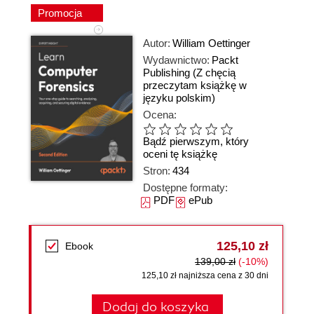
Promocja
Autor:
William Oettinger
Wydawnictwo:
Packt
Publishing
(Z chęcią
przeczytam książkę w
języku polskim)
Ocena:
Bądź pierwszym, który
oceni tę książkę
Stron:
434
Dostępne formaty:
PDF
ePub
125,10 zł
Ebook
139,00 zł
(-10%)
125,10 zł najniższa cena z 30 dni
Dodaj do koszyka