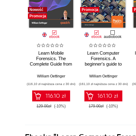
Nowość
Promocja
P
Promocja
ebook
ebook
audiobook
Learn Mobile
Learn Computer
Forensics. The
Forensics. A
Complete Guide from
beginner's guide to
Extraction to
searching, analyzing,
Courtroom Testimony
and securing digital
William Oettinger
William Oettinger
evidence
(116,10 zł najniższa cena z 30 dni)
(161,10 zł najniższa cena z 30 dni)
(3
116.10 zł
161.10 zł
129.00zł
(-10%)
179.00zł
(-10%)