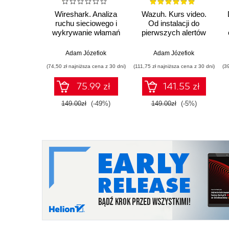
Wireshark. Analiza
Wazuh. Kurs video.
ruchu sieciowego i
Od instalacji do
wykrywanie włamań
pierwszych alertów
Adam Józefiok
Adam Józefiok
(74,50 zł najniższa cena z 30 dni)
(111,75 zł najniższa cena z 30 dni)
(3
75.99 zł
141.55 zł
149.00zł
(-49%)
149.00zł
(-5%)