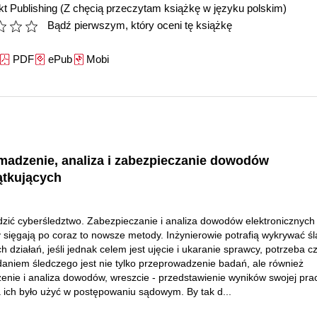
t Publishing
(Z chęcią przeczytam książkę w języku polskim)
Bądź pierwszym, który oceni tę książkę
PDF
ePub
Mobi
madzenie, analiza i zabezpieczanie dowodów
ątkujących
zić cyberśledztwo. Zabezpieczanie i analiza dowodów elektronicznych
 sięgają po coraz to nowsze metody. Inżynierowie potrafią wykrywać ś
h działań, jeśli jednak celem jest ujęcie i ukaranie sprawcy, potrzeba 
daniem śledczego jest nie tylko przeprowadzenie badań, ale również
enie i analiza dowodów, wreszcie - przedstawienie wyników swojej prac
ich było użyć w postępowaniu sądowym. By tak d...