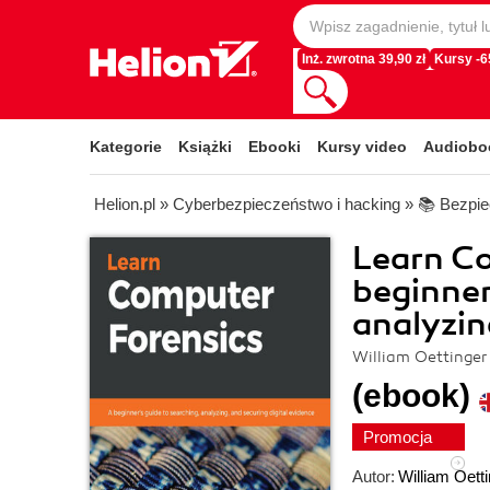
Inż. zwrotna 39,90 zł
Kursy -
Kategorie
Książki
Ebooki
Kursy video
Audiobo
Helion.pl
»
Cyberbezpieczeństwo i hacking
»
📚 Bezpie
Learn Co
beginner
analyzin
William Oettinger
(ebook)
Promocja
Autor:
William Oett