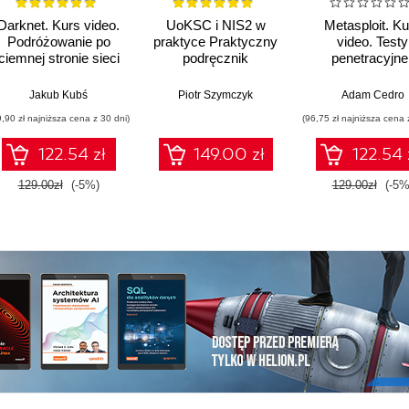
Darknet. Kurs video.
UoKSC i NIS2 w
Metasploit. Ku
Podróżowanie po
praktyce Praktyczny
video. Testy
ciemnej stronie sieci
podręcznik
penetracyjne 
implementacji
łamanie
Krajowego Systemu
zabezpiecze
Jakub Kubś
Piotr Szymczyk
Adam Cedro
Cyberbezpieczeństwa
9,90 zł najniższa cena z 30 dni)
(96,75 zł najniższa cena 
Frameworki,
procedury, audyt dla
122.54 zł
149.00 zł
122.54 
zarządów, IT i
compliance
129.00zł
(-5%)
129.00zł
(-5%