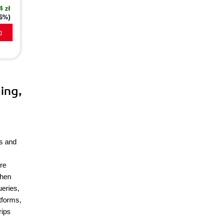
4 zł
16%)
a
ing,
ls and
ore
then
ueries,
tforms,
rips