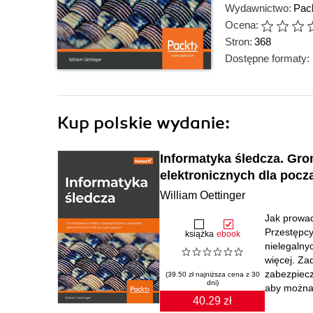
Wydawnictwo:
Pack
Ocena:
Stron:
368
Dostępne formaty:
Kup polskie wydanie:
Informatyka śledcza. Gro
elektronicznych dla pocz
William Oettinger
Jak prowad
Przestępcy
książka
ebook
nielegalnyc
więcej. Za
zabezpiecz
(39.50 zł najniższa cena z 30
dni)
aby można 
40.29 zł