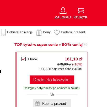
ZALOGUJ
KOSZYK
Pobierz aplikację
Bony
Podaruj prezent
TOP tytuł w super cenie » 50% taniej
161,10 zł
Ebook
179,00 zł
(-10%)
e
161,10 zł najniższa cena z 30 dni
Dodaj do koszyka
Dostępny natychmiast po opłaceniu zakupu
lub
Kup na prezent