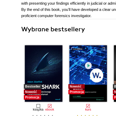
with presenting your findings efficiently in judicial or ad
By the end of this book, you'll have developed a clear un
proficient computer forensics investigator.
Wybrane bestsellery
Bestseller
Nowość
B
Nowość
Promocja
Promocja
P
książka
ebook
kurs