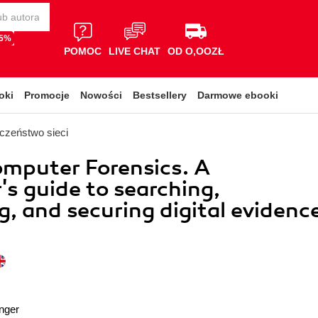
65%
POMOC
LIVE CHAT
OD O,OOZŁ
oki
Promocje
Nowości
Bestsellery
Darmowe ebooki
czeństwo sieci
mputer Forensics. A
's guide to searching,
g, and securing digital evidenc
inger