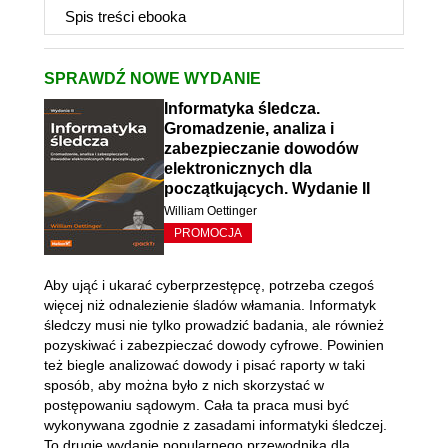
Spis treści
ebooka
SPRAWDŹ NOWE WYDANIE
Informatyka śledcza.
Gromadzenie, analiza i
zabezpieczanie dowodów
elektronicznych dla
początkujących. Wydanie II
William Oettinger
PROMOCJA
Aby ująć i ukarać cyberprzestępcę, potrzeba czegoś
więcej niż odnalezienie śladów włamania. Informatyk
śledczy musi nie tylko prowadzić badania, ale również
pozyskiwać i zabezpieczać dowody cyfrowe. Powinien
też biegle analizować dowody i pisać raporty w taki
sposób, aby można było z nich skorzystać w
postępowaniu sądowym. Cała ta praca musi być
wykonywana zgodnie z zasadami informatyki śledczej.
To drugie wydanie popularnego przewodnika dla