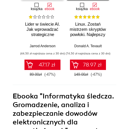
książka
ebook
książka
ebook
ksią
Lider w świecie AI.
Linux. Zostań
P
Jak wprowadzać
mistrzem skryptów
Re
strategiczne
powłoki. Najlepszy
Ob
innowacje, rozwijać
przewodnik, z
nauko
biznes i
którym
cz
Jarrod Anderson
Donald A. Tevault
William 
przewodzić
zoptymalizujesz,
eksp
(44,50 zł najniższa cena z 30 dni)
(74,50 zł najniższa cena z 30 dni)
(44,50 zł naj
zespołowi w erze
zautomatyzujesz i
anali
sztucznej
usprawnisz każde
Python
47.17 zł
78.97 zł
inteligencji
zadanie
89.00zł
(-47%)
149.00zł
(-47%)
89.0
Ebooka
"Informatyka śledcza.
Gromadzenie, analiza i
zabezpieczanie dowodów
elektronicznych dla