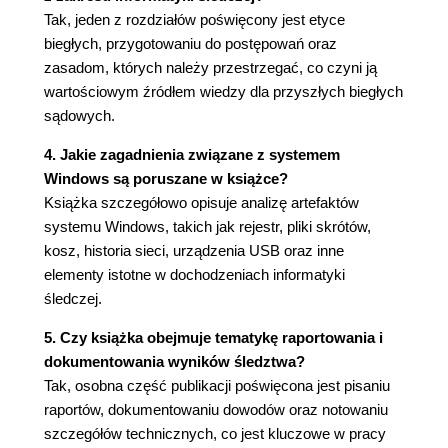
Rozdział 4. Systemy komputerowe
Tak, jeden z rozdziałów poświęcony jest etyce
Proces rozruchu
biegłych, przygotowaniu do postępowań oraz
Kryminalistyczny nośnik rozruchowy
zasadom, których należy przestrzegać, co czyni ją
Dyski twarde
wartościowym źródłem wiedzy dla przyszłych biegłych
Partycje w MBR
sądowych.
Partycje GPT
4. Jakie zagadnienia związane z systemem
Host Protected Area (HPA) i Device
Windows są poruszane w książce?
Configuration Overlays (DCO)
Książka szczegółowo opisuje analizę artefaktów
Zrozumieć systemy plików
systemu Windows, takich jak rejestr, pliki skrótów,
System plików FAT
kosz, historia sieci, urządzenia USB oraz inne
Obszar danych
elementy istotne w dochodzeniach informatyki
Długie nazwy plików
śledczej.
Odzyskiwanie usuniętych plików
Przestrzeń luzu
5. Czy książka obejmuje tematykę raportowania i
System plików NTFS
dokumentowania wyników śledztwa?
Podsumowanie
Tak, osobna część publikacji poświęcona jest pisaniu
Pytania
raportów, dokumentowaniu dowodów oraz notowaniu
Część II. Dochodzenie
szczegółów technicznych, co jest kluczowe w pracy