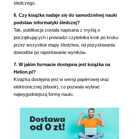
śledczego.
Rozdział 5. Komputerowy proces śledczy
Analiza osi czasu
6. Czy książka nadaje się do samodzielnej nauki
X-Ways
podstaw informatyki śledczej?
Plaso (Plaso Langar Að Safna Öllu)
Tak, publikacja została napisana z myślą o
Analiza mediów
początkujących i prowadzi czytelnika krok po kroku
Wyszukiwanie ciągów znaków
przez wszystkie etapy śledztwa, od pozyskiwania
Odzyskiwanie usuniętych danych
dowodów po raportowanie wyników.
Podsumowanie
7. W jakim formacie dostępna jest książka na
Pytania
Helion.pl?
Materiały dodatkowe
Książka dostępna jest w wersji papierowej oraz
Rozdział 6. Analiza artefaktów systemu Windows
elektronicznej (ebook), co pozwala wybrać
Profile użytkowników
najwygodniejszą formę nauki.
Rejestr systemu Windows
Wykorzystanie konta
Ostatnie logowanie/ostatnia zmiana hasła
Analiza plików
Przeglądanie pamięci podręcznej miniatur
Przeglądanie danych z przeglądarek firmy