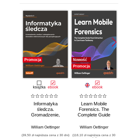
Promocja
Nowość
Promocj
Promocja
książka
ebook
ebook
ebo
Informatyka
Learn Mobile
Learn
śledcza.
Forensics. The
For
Gromadzenie,
Complete Guide
beginne
analiza i
from Extraction to
se
zabezpieczanie
Courtroom
anal
William Oettinger
William Oettinger
Willi
dowodów
Testimony
secur
(39,50 zł najniższa cena z 30 dni)
(116,10 zł najniższa cena z 30
(161,10 zł 
elektronicznych dla
ev