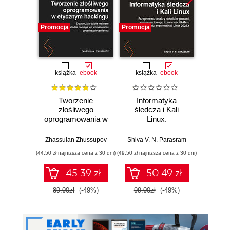
Promocja
Promocja
Bestselle
Promocj
książka
ebook
książka
ebook
ksią
Tworzenie
Informatyka
Mał
złośliwego
śledcza i Kali
wielk
oprogramowania w
Linux.
etycznym
Przeprowadź
Domini
hackingu. Zrozum,
analizy nośników
Zhassulan Zhussupov
Shiva V. N. Parasram
jak działa malware
pamięci, ruchu
(44,50 zł najniższa cena z 30 dni)
(49,50 zł najniższa cena z 30 dni)
(19,50 zł naj
i jak ta wiedza
sieciowego i
pomaga we
zawartości RAM-u
45.39 zł
50.49 zł
wzmacnianiu
za pomocą
cyberbezpieczeństwa
narzędzi systemu
89.00zł
(-49%)
99.00zł
(-49%)
39.0
Kali Linux 2022.x.
Wydanie III