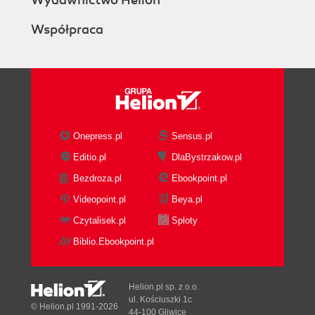
Wydawnictwo Helion
Rozdział 7. Analiza pamięci RAM
Podstawowe informacje o pamięci RAM
Współpraca
Pamięć o dostępie swobodnym?
Źródła danych przechowywanych w pamięci RAM
Przechwytywanie zawartości pamięci RAM
Przygotowanie urządzenia do
przechwytywania
Narzędzia do przechwytywania zawartości
Onepress.pl
Sensus.pl
pamięci RAM
Editio.pl
DlaBystrzakow.pl
Narzędzia do analizy pamięci RAM
Bulk Extractor
Bezdroza.pl
Ebookpoint.pl
Volix II
Videopoint.pl
Beya.pl
Podsumowanie
Czytalisek.pl
Sploty
Pytania
Biblio.Ebookpoint.pl
Materiały dodatkowe
Rozdział 8. Wiadomości e-mail - techniki śledcze
Protokoły poczty elektronicznej
Helion.pl sp. z o.o.
ul. Kościuszki 1c
Protokół SMTP
© Helion.pl 1991-2026
44-100 Gliwice