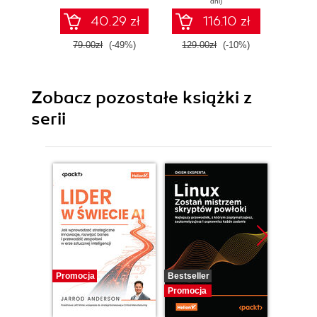
dni)
początkujących.
40.29 zł
116.10 zł
Wydanie II
79.00zł
(-49%)
129.00zł
(-10%)
179.0
Zobacz pozostałe książki z
serii
Promocja
Bestseller
Promocj
Promocja