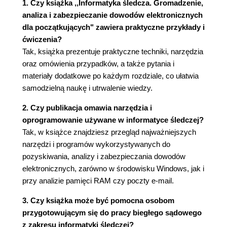
Podsumowanie
1. Czy książka ,,Informatyka śledcza. Gromadzenie,
Pytania
analiza i zabezpieczanie dowodów elektronicznych
Materiały dodatkowe
dla początkujących" zawiera praktyczne przykłady i
ćwiczenia?
Rozdział 3. Pozyskiwanie dowodów
Tak, książka prezentuje praktyczne techniki, narzędzia
Eksploracja dowodów
oraz omówienia przypadków, a także pytania i
Środowiska do prowadzenia badań
materiały dodatkowe po każdym rozdziale, co ułatwia
kryminalistycznych
samodzielną naukę i utrwalenie wiedzy.
Walidacja narzędzi
Tworzenie sterylnych nośników
2. Czy publikacja omawia narzędzia i
Zrozumieć blokowanie zapisu
oprogramowanie używane w informatyce śledczej?
Tworzenie obrazów kryminalistycznych
Tak, w książce znajdziesz przegląd najważniejszych
Format DD
narzędzi i programów wykorzystywanych do
Plik dowodowy EnCase
pozyskiwania, analizy i zabezpieczania dowodów
Dyski SSD
elektronicznych, zarówno w środowisku Windows, jak i
Narzędzia do obrazowania
przy analizie pamięci RAM czy poczty e-mail.
Podsumowanie
3. Czy książka może być pomocna osobom
Pytania
przygotowującym się do pracy biegłego sądowego
Materiały dodatkowe
z zakresu informatyki śledczej?