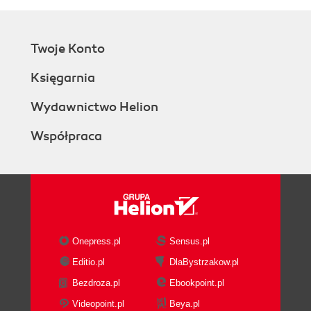
Twoje Konto
Księgarnia
Wydawnictwo Helion
Współpraca
Onepress.pl
Sensus.pl
Editio.pl
DlaBystrzakow.pl
Bezdroza.pl
Ebookpoint.pl
Videopoint.pl
Beya.pl