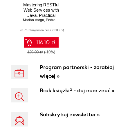
Mastering RESTful
Web Services with
Java. Practical
Marián Varga
guide for building
,
Pedro Henrique Pereira de Andrade
,
Silvio de Morais
secure and
(96,75 zł najniższa cena z 30 dni)
scalable
production-ready
REST APIs
116.10 zł
129.00 zł
(-10%)
Program partnerski - zarabiaj
więcej »
Brak książki? - daj nam znać »
Subskrybuj newsletter »