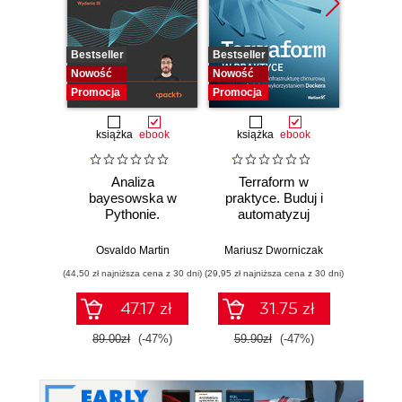
Bestseller
Bestseller
Bestselle
Nowość
Nowość
Nowość
Promocja
Promocja
Promocj
książka
ebook
książka
ebook
ksią
Analiza
Terraform w
Strukt
bayesowska w
praktyce. Buduj i
Ilu
Pythonie.
automatyzuj
prz
Praktyczny
infrastrukturę
przewodnik po
chmurową oraz
Osvaldo Martin
Mariusz Dworniczak
Marcel
modelowaniu
zarządzaj nią z
(44,50 zł najniższa cena z 30 dni)
(29,95 zł najniższa cena z 30 dni)
(39,50 zł naj
probabilistycznym.
wykorzystaniem
Wydanie III
Dockera
47.17 zł
31.75 zł
89.00zł
(-47%)
59.90zł
(-47%)
79.0