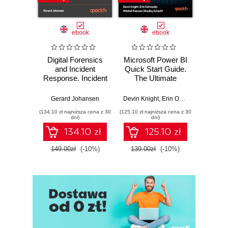
ebook
ebook
Digital Forensics
Microsoft Power BI
Pract
and Incident
Quick Start Guide.
Intel
Response. Incident
The Ultimate
Data-D
Response tools
Beginner's Guide
Hunti
and techniques for
to Power BI, Data
your c
Gerard Johansen
Devin Knight
,
Erin Ostrowsky
,
Mitchel
effective cyber
Storytelling, AI
effor
(134,10 zł najniższa cena z 30
(125,10 zł najniższa cena z 30
(116,10 zł 
threat response -
Tools, and
dete
dni)
dni)
Fourth Edition
Microsoft Fabric -
def
134.10 zł
125.10 zł
Fourth Edition
ATT&C
tool
149.00zł
(-10%)
139.00zł
(-10%)
129.0
E