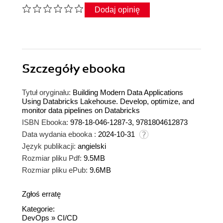
Dodaj opinię
Szczegóły
ebooka
Tytuł oryginału:
Building Modern Data Applications
Using Databricks Lakehouse. Develop, optimize, and
monitor data pipelines on Databricks
ISBN Ebooka:
978-18-046-1287-3, 9781804612873
Data wydania ebooka :
2024-10-31
Język publikacji:
angielski
Rozmiar pliku Pdf:
9.5MB
Rozmiar pliku ePub:
9.6MB
Zgłoś erratę
Kategorie:
DevOps
»
CI/CD