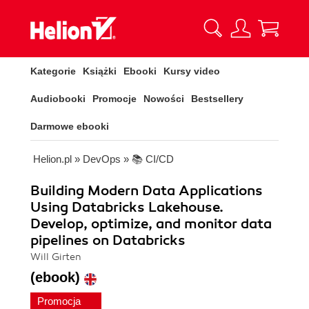
Kategorie
Książki
Ebooki
Kursy video
Audiobooki
Promocje
Nowości
Bestsellery
Darmowe ebooki
Helion.pl
»
DevOps
»
📚 CI/CD
Building Modern Data Applications
Using Databricks Lakehouse.
Develop, optimize, and monitor data
pipelines on Databricks
Will Girten
(ebook)
Promocja