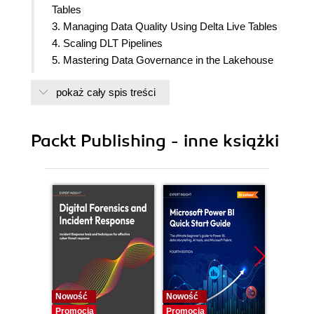
Tables
3. Managing Data Quality Using Delta Live Tables
4. Scaling DLT Pipelines
5. Mastering Data Governance in the Lakehouse
with Unity Catalog
pokaż cały spis treści
6. Managing Data Locations in Unity Catalog
7. Viewing Data Lineage Using Unity Catalog
8. Deploying, Maintaining, and Administrating DLT
Packt Publishing - inne książki
Pipelines Using Terraform
9. Leveraging Databricks Asset Bundles to
Streamline Data Pipeline Deployment
10. Monitoring Data Pipelines in Production
Nowość
Nowość
Nowość
Promocja
Promocja
Promocj