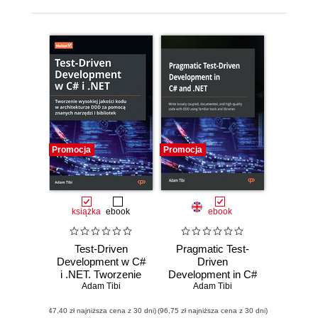
Promocja
Promocja
książka
ebook
ebook
Test-Driven
Pragmatic Test-
Development w C#
Driven
i .NET. Tworzenie
Development in C#
wysokiej jakości
Adam Tibi
and .NET. Write
Adam Tibi
kodu w
loosely coupled,
(47,40 zł najniższa cena z 30 dni)
architekturze DDD
(96,75 zł najniższa cena z 30 dni)
documented, and