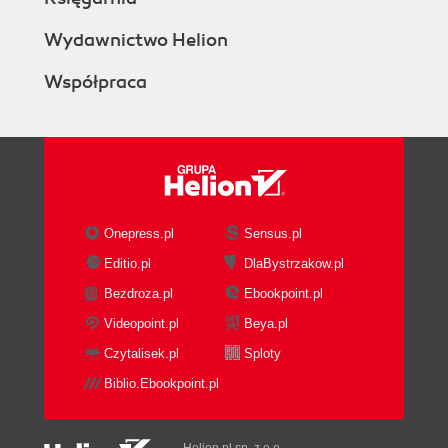
Wydawnictwo Helion
Współpraca
Onepress.pl
Sensus.pl
Editio.pl
DlaBystrzakow.pl
Bezdroza.pl
Ebookpoint.pl
Videopoint.pl
Beya.pl
Czytalisek.pl
Sploty
Biblio.Ebookpoint.pl
Helion.pl sp. z o.o.