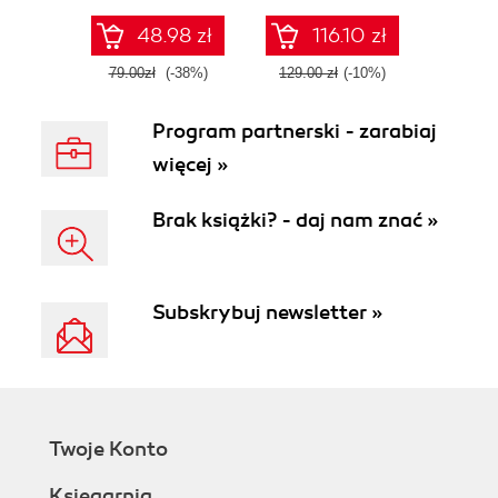
za pomocą
high-quality code
znanych narzędzi i
with DDD using
48.98 zł
116.10 zł
bibliotek
familiar tools and
libraries
79.00zł
(-38%)
129.00 zł
(-10%)
Program partnerski - zarabiaj
więcej »
Brak książki? - daj nam znać »
Subskrybuj newsletter »
Twoje Konto
Księgarnia