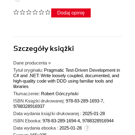
Dodaj opinię
Szczegóły
książki
Dane producenta
»
Tytuł oryginału:
Pragmatic Test-Driven Development in
C# and .NET: Write loosely coupled, documented, and
high-quality code with DDD using familiar tools and
libraries
Tłumaczenie:
Robert Górczyński
ISBN Książki drukowanej:
978-83-289-1693-7,
9788328916937
Data wydania książki drukowanej :
2025-01-28
ISBN Ebooka:
978-83-289-1694-4, 9788328916944
Data wydania ebooka :
2025-01-28