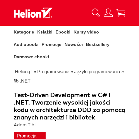
Kategorie
Książki
Ebooki
Kursy video
Audiobooki
Promocje
Nowości
Bestsellery
Darmowe ebooki
Helion.pl
»
Programowanie
»
Języki programowania
»
📚 .NET
Test-Driven Development w C# i
.NET. Tworzenie wysokiej jakości
kodu w architekturze DDD za pomocą
znanych narzędzi i bibliotek
Adam Tibi
Promocja