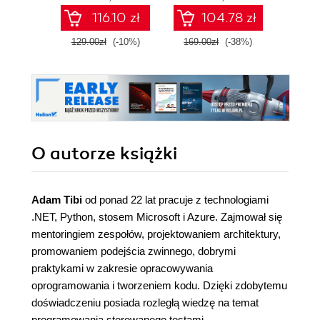
with DDD using
116.10 zł
104.78 zł
familiar tools and
libraries
129.00zł
(-10%)
169.00zł
(-38%)
179.0
O autorze
książki
Adam Tibi
od ponad 22 lat pracuje z technologiami
.NET, Python, stosem Microsoft i Azure. Zajmował się
mentoringiem zespołów, projektowaniem architektury,
promowaniem podejścia zwinnego, dobrymi
praktykami w zakresie opracowywania
oprogramowania i tworzeniem kodu. Dzięki zdobytemu
doświadczeniu posiada rozległą wiedzę na temat
programowania sterowanego testami.