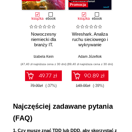
Klasa testów
Promocja
Promocj
Warunki i oczekiwania
Czerwony - zielony
książka
ebook
książka
ebook
ksią
Wzorzec AAA
Jeszcze więcej testów
Nowoczesny
Wireshark. Analiza
Aut
Podsumowanie
niemiecki dla
ruchu sieciowego i
prze
branży IT.
wykrywanie
s
Dalsza lektura
Praktyczne
włamań
ste
Rozdział 2. Wprowadzenie do mechanizmu
przykłady i
p
Izabela Kein
Adam Józefiok
Wito
ćwiczenia
wstrzykiwania zależności
(47,40 zł najniższa cena z 30 dni)
(89,40 zł najniższa cena z 30 dni)
(35,94 zł naj
Wymagania techniczne
49.77 zł
90.89 zł
Aplikacja WFA
79.00zł
(-37%)
149.00zł
(-39%)
59.9
Utworzenie przykładowej aplikacji
Dodawanie komponentu odpowiedzialnego za
dostarczanie rzeczywistej prognozy pogody
Najczęściej zadawane pytania
Poznawanie mechanizmu wstrzykiwania
zależności
(FAQ)
Typy abstrakcyjne i konkretne
Czym jest zależność?
1. Czy muszę znać TDD lub DDD, aby skorzystać z