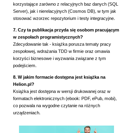
Okno Test Explorer
korzystające zarówno z relacyjnych baz danych (SQL
Analiza anatomii klasy testu jednostkowego
Server), jak i nierelacyjnych (Cosmos DB), w tym jak
Konwencja nadawania nazwy klasie
stosować wzorzec repozytorium i testy integracyjne.
Metody testowe
7. Czy ta publikacja przyda się osobom pracującym
Wzorzec "przygotowanie, działanie, asercja"
w zespołach programistycznych?
Testowany system
Zdecydowanie tak - książka porusza tematy pracy
Omówienie podstaw frameworka xUnit
zespołowej, wdrażania TDD w firmie oraz omawia
Atrybuty Fact i Theory
korzyści biznesowe i wyzwania związane z tym
Wykonywanie testów
podejściem.
Klasa Assert
Klasa Record
8. W jakim formacie dostępna jest książka na
Omówienie powiązań zachodzących między
Helion.pl?
regułami SOLID a testami jednostkowymi
Książka jest dostępna w wersji drukowanej oraz w
Reguła jednej odpowiedzialności
formatach elektronicznych (ebook: PDF, ePub, mobi),
Reguła otwarte-zamknięte
co pozwala na wygodne czytanie na różnych
Zasada podstawień Barbary Liskov
urządzeniach.
Zasada rozdzielania interfejsów
Zasada odwrócenia zależności
Podsumowanie