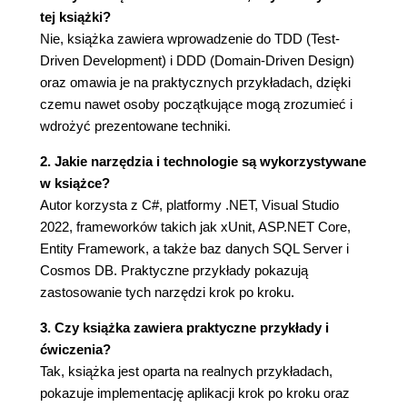
Znaczenie zależności
tej książki?
Definiuj zależności od abstrakcji, a nie od
Nie, książka zawiera wprowadzenie do TDD (Test-
konkretnej implementacji
Driven Development) i DDD (Domain-Driven Design)
Wprowadzenie do mechanizmu wstrzykiwania
oraz omawia je na praktycznych przykładach, dzięki
zależności
czemu nawet osoby początkujące mogą zrozumieć i
Pierwszy przykład wstrzykiwania zależności
wdrożyć prezentowane techniki.
Testowanie API
2. Jakie narzędzia i technologie są wykorzystywane
Czym jest szew?
w książce?
Odwrócenie kontroli
Autor korzysta z C#, platformy .NET, Visual Studio
Używanie kontenerów wstrzykiwania zależności
2022, frameworków takich jak xUnit, ASP.NET Core,
Rola kontenera
Entity Framework, a także baz danych SQL Server i
Kontenery podmiotów zewnętrznych
Cosmos DB. Praktyczne przykłady pokazują
Cykl życiowy usługi
zastosowanie tych narzędzi krok po kroku.
Refaktoryzacja pod kątem wstrzykiwania
zależności
3. Czy książka zawiera praktyczne przykłady i
Rzeczywisty scenariusz użycia
ćwiczenia?
wstrzykiwania zależności
Tak, książka jest oparta na realnych przykładach,
Wstrzykiwanie metody
pokazuje implementację aplikacji krok po kroku oraz