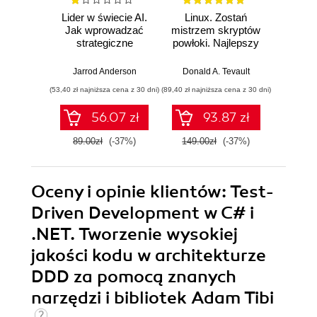
Lider w świecie AI.
Linux. Zostań
P
Jak wprowadzać
mistrzem skryptów
Re
strategiczne
powłoki. Najlepszy
Ob
innowacje, rozwijać
przewodnik, z
nauko
biznes i
którym
cz
Jarrod Anderson
Donald A. Tevault
William 
przewodzić
zoptymalizujesz,
eksp
(53,40 zł najniższa cena z 30 dni)
(89,40 zł najniższa cena z 30 dni)
(53,40 zł naj
zespołowi w erze
zautomatyzujesz i
anali
sztucznej
usprawnisz każde
Python
56.07 zł
93.87 zł
inteligencji
zadanie
89.00zł
(-37%)
149.00zł
(-37%)
89.0
Oceny i opinie klientów: Test-
Driven Development w C# i
.NET. Tworzenie wysokiej
jakości kodu w architekturze
DDD za pomocą znanych
narzędzi i bibliotek Adam Tibi