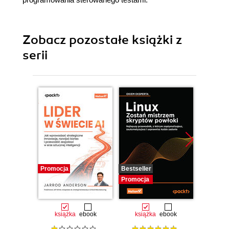
Zobacz pozostałe książki z
serii
Promocja
Bestseller
Promocj
Promocja
książka
ebook
książka
ebook
ksią