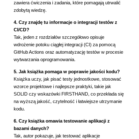
Wstrzykiwanie właściwości
zawiera ćwiczenia i zadania, które pomagają utrwalić
Lokalizator usługi
zdobytą wiedzę.
Podsumowanie
4. Czy znajdę tu informacje o integracji testów z
Dalsza lektura
CI/CD?
Rozdział 3. Rozpoczęcie pracy z testami
Tak, jeden z rozdziałów szczegółowo opisuje
jednostkowymi
wdrożenie potoku ciągłej integracji (CI) za pomocą
GitHub Actions oraz automatyzację testów w procesie
Wymagania techniczne
wytwarzania oprogramowania.
Wprowadzenie do testów jednostkowych
Czym jest testowanie jednostkowe?
5. Jak książka pomaga w poprawie jakości kodu?
Frameworki testów jednostkowych
Książka uczy, jak pisać testy jednostkowe, stosować
Wyjaśnienie struktury projektu stosującego testy
wzorce projektowe i najlepsze praktyki, takie jak
jednostkowe
SOLID czy wskazówki FIRSTHAND, co przekłada się
Dodawanie projektu xUnit za pomocą wiersza
na wyższą jakość, czytelność i łatwiejsze utrzymanie
poleceń
kodu.
Konwencje nazw w projekcie testów
jednostkowych
6. Czy książka omawia testowanie aplikacji z
Wykonanie przykładowego testu
bazami danych?
jednostkowego
Tak, autor pokazuje, jak testować aplikacje