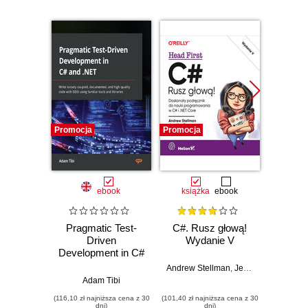
Promocja
Promocja
Promocj
ebook
książka
ebook
ksią
Pragmatic Test-
C#. Rusz głową!
C# 12
Driven
Wydanie V
Kom
Development in C#
pro
and .NET. Write
Andrew Stellman
,
Jennifer Greene
loosely coupled,
Adam Tibi
Jose
documented, and
(116,10 zł najniższa cena z 30
(101,40 zł najniższa cena z 30
(107,40 zł 
high-quality code
dni)
dni)