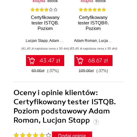
książka
ebook
książka
ebook
Certyfikowany
Certyfikowany
Te
tester ISTQB.
tester ISTQB®.
oprogr
Poziom
Poziom
p
podstawowy.
podstawowy.
Pytania i
Wydanie II
Lucjan Stapp
,
Adam Roman
Adam Roman
,
Lucjan Stapp
,
Adam R
Michaël 
odpowiedzi
(41,40 zł najniższa cena z 30 dni)
(65,40 zł najniższa cena z 30 dni)
(59,20 zł naj
43.47 zł
68.67 zł
69.00zł
(-37%)
109.00zł
(-37%)
74.0
Oceny i opinie klientów:
Certyfikowany tester ISTQB.
Poziom podstawowy Adam
Roman, Lucjan Stapp
Dodaj opinię