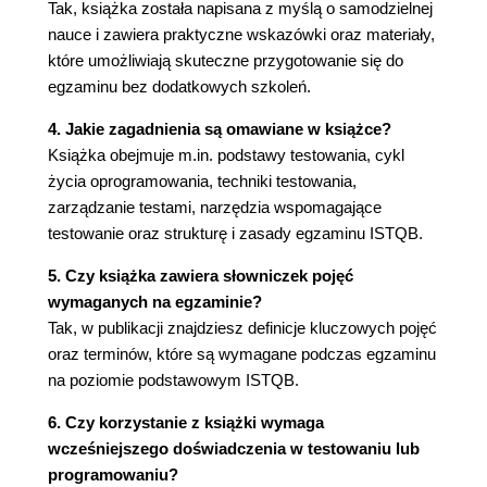
Tak, książka została napisana z myślą o samodzielnej
Zadania do rozdziału 4. 210
nauce i zawiera praktyczne wskazówki oraz materiały,
5. Zarządzanie testami 215
które umożliwiają skuteczne przygotowanie się do
5.1. Organizacja testów 216
egzaminu bez dodatkowych szkoleń.
5.2. Planowanie i szacowanie testów 221
5.3. Monitorowanie testów i nadzór nad nimi 235
4. Jakie zagadnienia są omawiane w książce?
5.4. Zarządzanie konfiguracją 239
Książka obejmuje m.in. podstawy testowania, cykl
5.5. Czynniki ryzyka a testowanie 240
życia oprogramowania, techniki testowania,
5.6. Zarządzanie defektami 244
zarządzanie testami, narzędzia wspomagające
Pytania testowe do rozdziału 5. 247
testowanie oraz strukturę i zasady egzaminu ISTQB.
Zadania do rozdziału 5. 253
5. Czy książka zawiera słowniczek pojęć
6. Narzędzia wspomagające testowanie 255
wymaganych na egzaminie?
6.1. Uwarunkowania związane z narzędziami
Tak, w publikacji znajdziesz definicje kluczowych pojęć
testowymi 256
oraz terminów, które są wymagane podczas egzaminu
6.2. Skuteczne korzystanie z narzędzi 261
na poziomie podstawowym ISTQB.
Pytania testowe do rozdziału 6. 263
6. Czy korzystanie z książki wymaga
CZĘŚĆ III. ODPOWIEDZI I ROZWIĄZANIA 267
wcześniejszego doświadczenia w testowaniu lub
7. Odpowiedzi do pytań testowych 269
programowaniu?