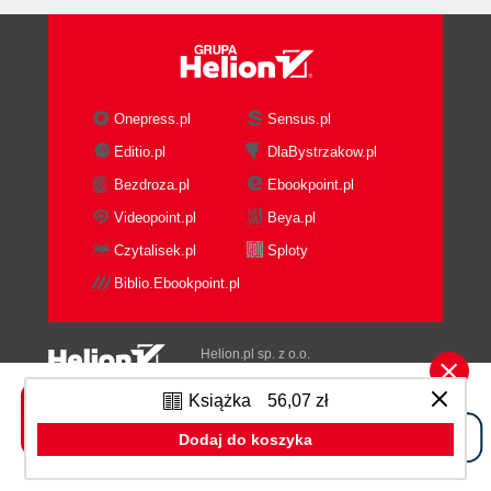
Onepress.pl
Sensus.pl
Editio.pl
DlaBystrzakow.pl
Bezdroza.pl
Ebookpoint.pl
Videopoint.pl
Beya.pl
Czytalisek.pl
Sploty
Biblio.Ebookpoint.pl
Helion.pl sp. z o.o.
ul. Kościuszki 1c
© Helion.pl 1991-2026
44-100 Gliwice
Książka
56,07 zł
tel. (32) 230-98-63
e-mail:
[wyświetl email]@helion.pl
Dodaj do koszyka
NIP: 6312636254
Regon: 241989027