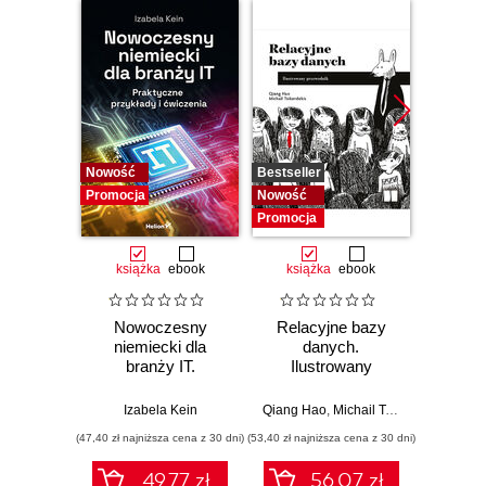
Nowość
Bestseller
Promocj
Promocja
Nowość
Promocja
książka
ebook
książka
ebook
ksią
Nowoczesny
Relacyjne bazy
Refa
niemiecki dla
danych.
do
branży IT.
Ilustrowany
Przew
Praktyczne
przewodnik
po prz
przykłady i
arc
Izabela Kein
Qiang Hao
,
Michail Tsikerdekis
Alessand
ćwiczenia
monol
(47,40 zł najniższa cena z 30 dni)
(53,40 zł najniższa cena z 30 dni)
(53,40 zł naj
s
mod
49.77 zł
56.07 zł
mik