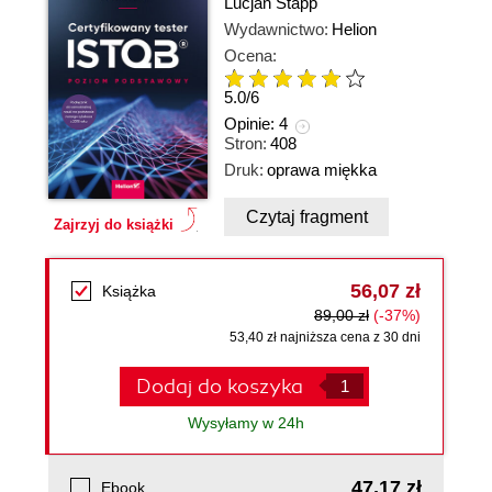
Lucjan Stapp
Wydawnictwo:
Helion
Ocena:
5.0
/
6
Opinie:
4
Stron:
408
Druk:
oprawa miękka
Czytaj fragment
Zajrzyj do książki
56,07 zł
Książka
89,00 zł
(-37%)
53,40 zł najniższa cena z 30 dni
Dodaj do koszyka
Wysyłamy w 24h
47,17 zł
Ebook