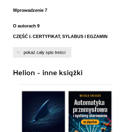
Wprowadzenie 7
O autorach 9
CZĘŚĆ I. CERTYFIKAT, SYLABUS I EGZAMIN
POZIOMU PODSTAWOWEGO 11
pokaż cały spis treści
Certyfikat poziomu podstawowego 13
Okoliczności powstania i historia certyfikatu
Helion - inne książki
podstawowego 13
Ścieżki kariery dla testerów 13
Docelowi odbiorcy 15
Cele certyfikatu podstawowego 15
Cele międzynarodowego systemu uzyskiwania
kwalifikacji 15
Cele biznesowe 16
Cele nauczania 17
Wymagania stawiane kandydatom 18