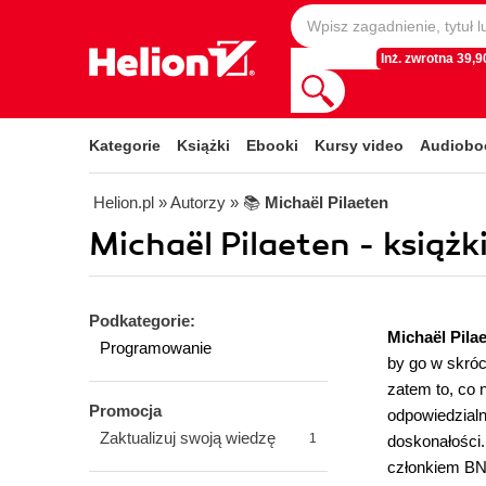
Inż. zwrotna 39,90
Kategorie
Książki
Ebooki
Kursy video
Audiobo
Helion.pl
» Autorzy
» 📚
Michaël Pilaeten
Michaël Pilaeten - książk
Podkategorie:
Michaël Pila
Programowanie
by go w skróc
zatem to, co 
Promocja
odpowiedzialn
Zaktualizuj swoją wiedzę
1
doskonałości
członkiem BN