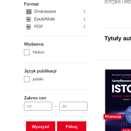
ISTQB® i IRE
Format
Drukowane
1
Epub/Mobi
1
PDF
1
Tytuły au
Wydawca
Helion
Język publikacji
polski
Zakres cen
–
Promocja
Wyczyść