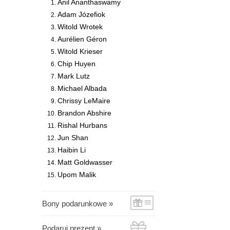
Anil Ananthaswamy
Adam Józefiok
Witold Wrotek
Aurélien Géron
Witold Krieser
Chip Huyen
Mark Lutz
Michael Albada
Chrissy LeMaire
Brandon Abshire
Rishal Hurbans
Jun Shan
Haibin Li
Matt Goldwasser
Upom Malik
Bony podarunkowe »
Podaruj prezent »