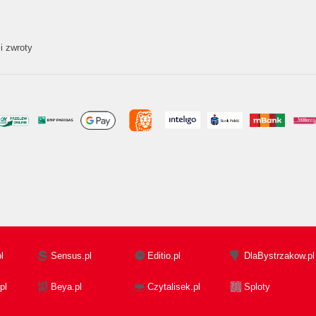
i zwroty
l
Sensus.pl
Editio.pl
DlaBystrzakow.pl
pl
Beya.pl
Czytalisek.pl
Sploty