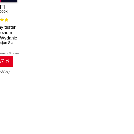
book
y tester
Poziom
 Wydanie
cjan Stapp
,
Michaël Pilaeten
cena z 30 dni)
7 zł
-37%)