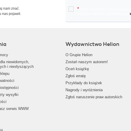
Daj nam znać.
*
Chcę otrzymywać na podany e-ma
u nas pojawił.
oraz nowościach wydawniczych.
nia
Wydawnictwo Helion
mocy
O Grupie Helion
dla niewidomych,
Zostań naszym autorem!
ych i niesłyszących
Oceń książkę
klepu
Zgłoś erratę
ywatności
Przykłady do książek
dostępności
Nagrody i wyróżnienia
zty wysyłki
Zgłoś naruszenie praw autorskich
ości
nasz serwis WWW
su