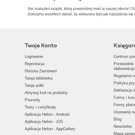
Nie znalazłeś książki, którą powinniśmy mieć w naszej ofercie? 
Dołożymy wszelkich starań, by wskazany tytuł jak najszybciej się 
Twoje Konto
Księgar
Logowanie
Centrum po
Rejestracja
Przewodnik 
słabowidząc
Historia Zamówień
Regulamin s
Twoja biblioteka
Polityka pr
Twoje półki
Deklaracja 
Aktywuj kod na produkty
Formy i kos
Prezenty
Formy płatn
Testy i certyfikaty
Usprawnij 
Aplikacja Helion - Android
Blog
Aplikacja Helion - iOS
Newsletter
Aplikacja Helion - AppGallery
Mapa serwi