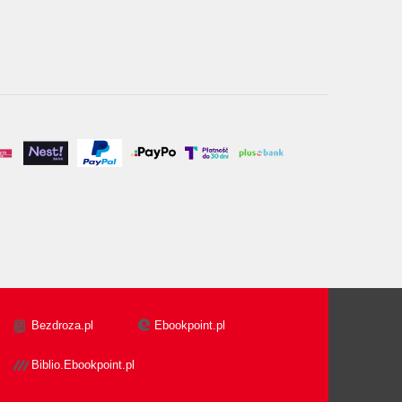
Bezdroza.pl
Ebookpoint.pl
Biblio.Ebookpoint.pl