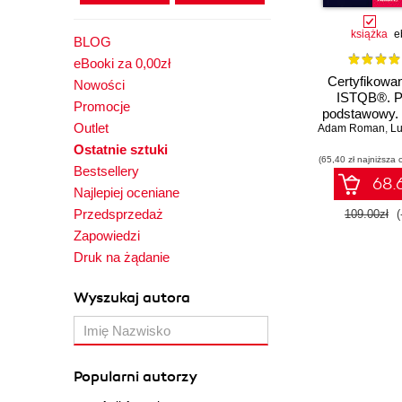
książka
e
BLOG
eBooki za 0,00zł
Certyfikowan
Nowości
ISTQB®. 
Promocje
podstawowy.
Outlet
Adam Roman
II
,
Lu
Ostatnie sztuki
(65,40 zł najniższa 
Bestsellery
68.6
Najlepiej oceniane
Przedsprzedaż
109.00zł
(
Zapowiedzi
Druk na żądanie
Wyszukaj autora
Popularni autorzy