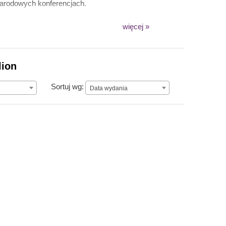
arodowych konferencjach.
więcej »
lion
Data wydania
Sortuj wg:
Data wydania