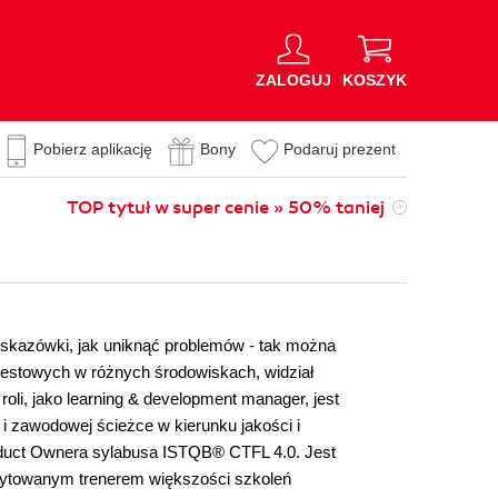
ZALOGUJ
KOSZYK
Pobierz aplikację
Bony
Podaruj prezent
TOP tytuł w super cenie » 50% taniej
wskazówki, jak uniknąć problemów - tak można
 testowych w różnych środowiskach, widział
oli, jako learning & development manager, jest
 i zawodowej ścieżce w kierunku jakości i
roduct Ownera sylabusa ISTQB® CTFL 4.0. Jest
edytowanym trenerem większości szkoleń