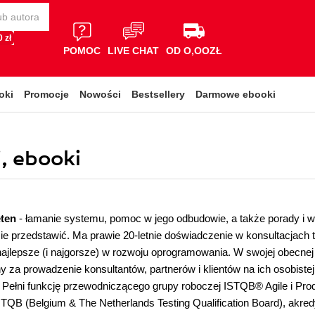
 zł
POMOC
LIVE CHAT
OD O,OOZŁ
oki
Promocje
Nowości
Bestsellery
Darmowe ebooki
i, ebooki
eten
- łamanie systemu, pomoc w jego odbudowie, a także porady i 
ie przedstawić. Ma prawie 20-letnie doświadczenie w konsultacjach
najlepsze (i najgorsze) w rozwoju oprogramowania. W swojej obecnej r
y za prowadzenie konsultantów, partnerów i klientów na ich osobistej
. Pełni funkcję przewodniczącego grupy roboczej ISTQB® Agile i P
TQB (Belgium & The Netherlands Testing Qualification Board), akr