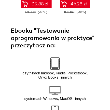
pytania
35.88 zł
46.28 zł
egzaminacyjne z
odpowiedziami
69.00zł
(-48%)
89.00zł
(-48%)
74.0
Ebooka
"Testowanie
oprogramowania w praktyce"
przeczytasz na:
czytnikach Inkbook, Kindle, Pocketbook,
Onyx Booxs i innych
systemach Windows, MacOS i innych