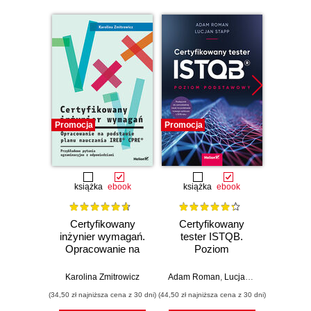
Promocja
Promocja
Promocj
książka
ebook
książka
ebook
Certyfikowany
Certyfikowany
Te
inżynier wymagań.
tester ISTQB.
oprogr
Opracowanie na
Poziom
p
podstawie planu
podstawowy
nauczania IREB®
Karolina Zmitrowicz
Adam Roman
,
Lucjan Stapp
Adam R
CPRE®.
(34,50 zł najniższa cena z 30 dni)
(44,50 zł najniższa cena z 30 dni)
(59,20 zł naj
Przykładowe