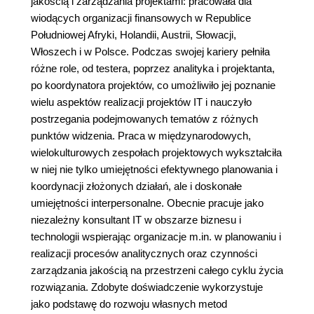
jakością i zarządzania projektami: pracowała dla
wiodących organizacji finansowych w Republice
Południowej Afryki, Holandii, Austrii, Słowacji,
Włoszech i w Polsce. Podczas swojej kariery pełniła
różne role, od testera, poprzez analityka i projektanta,
po koordynatora projektów, co umożliwiło jej poznanie
wielu aspektów realizacji projektów IT i nauczyło
postrzegania podejmowanych tematów z różnych
punktów widzenia. Praca w międzynarodowych,
wielokulturowych zespołach projektowych wykształciła
w niej nie tylko umiejętności efektywnego planowania i
koordynacji złożonych działań, ale i doskonałe
umiejętności interpersonalne. Obecnie pracuje jako
niezależny konsultant IT w obszarze biznesu i
technologii wspierając organizacje m.in. w planowaniu i
realizacji procesów analitycznych oraz czynności
zarządzania jakością na przestrzeni całego cyklu życia
rozwiązania. Zdobyte doświadczenie wykorzystuje
jako podstawę do rozwoju własnych metod