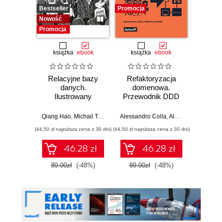
Bestseller
Promocja
Promocj
Nowość
Promocja
książka
ebook
książka
ebook
ksią
Relacyjne bazy
Refaktoryzacja
Wzorce
danych.
domenowa.
w i
Ilustrowany
Przewodnik DDD
d
przewodnik
po przekształcaniu
Spr
architektury
rozwiąz
Qiang Hao
,
Michail Tsikerdekis
Alessandro Colla
,
Alberto Acerbis
Bartos
monolitycznej w
p
(44,50 zł najniższa cena z 30 dni)
(44,50 zł najniższa cena z 30 dni)
(44,50 zł naj
systemy
modularne i
46.28 zł
46.28 zł
mikrousługi
89.00zł
(-48%)
89.00zł
(-48%)
89.0