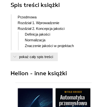
Spis treści
książki
Przedmowa
Rozdział 1. Wprowadzenie
Rozdział 2. Koncepcja jakości
Definicja jakości
Normalizacja
Znaczenie jakości w projektach
informatycznych
pokaż cały spis treści
Koszty jakości
Rozdział 3. Zarządzanie jakością
Zarządzanie procesowe
Helion - inne książki
Zarządzanie jakością
Zarządzanie przez jakość
Koncepcje zarządzania jakością
Zasady Deminga
Zasada 1. wytrwałość w
zamierzeniach