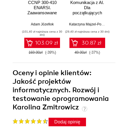
CCNP 300-410
Komunikacja z AI.
Inf
ENARSI.
Dla
kodowa
Zaawansowane
początkujących
wprow
administrowanie
prz
sieciami
zas
Adam Józefiok
Katarzyna Majzel-Pośpiech
Wojcie
przedsiębiorstwa i
(101,40 zł najniższa cena z 30
(29,40 zł najniższa cena z 30 dni)
(35,40 zł naj
bezpieczeństwo
dni)
sieci
103.09 zł
30.87 zł
169.00zł
(-39%)
49.00zł
(-37%)
59.0
Oceny i opinie klientów:
Jakość projektów
informatycznych. Rozwój i
testowanie oprogramowania
Karolina Zmitrowicz
Dodaj opinię