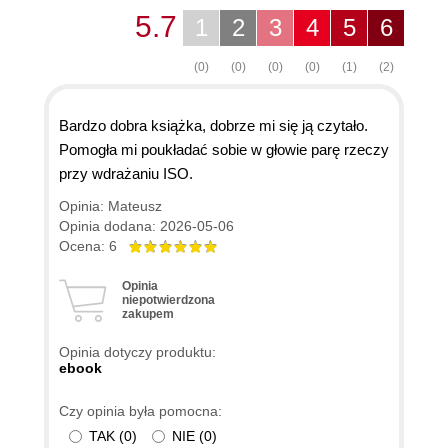
5.7
1
2
3
4
5
6
(0)
(0)
(0)
(0)
(1)
(2)
Bardzo dobra książka, dobrze mi się ją czytało.
Pomogła mi poukładać sobie w głowie parę rzeczy
przy wdrażaniu ISO.
Opinia: Mateusz
Opinia dodana: 2026-05-06
Ocena: 6
Opinia
niepotwierdzona
zakupem
Opinia dotyczy produktu:
ebook
Czy opinia była pomocna:
TAK
(
0
)
NIE
(
0
)