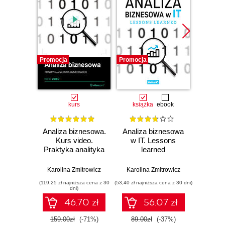
Promocja
Promocja
Promocj
kurs
książka
ebook
ksią
Analiza biznesowa.
Analiza biznesowa
Cert
Kurs video.
w IT. Lessons
inżyni
Praktyka analityka
learned
Oprac
biznesowego
podst
naucz
Karolina Zmitrowicz
Karolina Zmitrowicz
Karoli
C
(119,25 zł najniższa cena z 30
(53,40 zł najniższa cena z 30 dni)
(41,40 zł naj
Prz
dni)
p
46.70 zł
56.07 zł
egzam
odpo
159.00zł
(-71%)
89.00zł
(-37%)
69.0