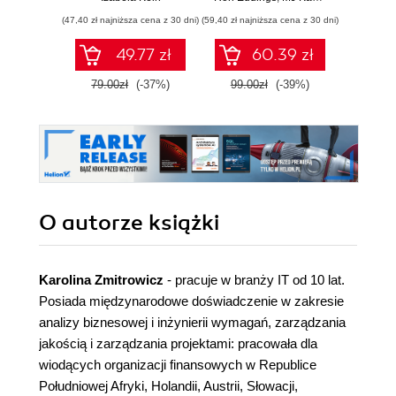
ćwiczenia
ochrony zasobów
prz
(47,40 zł najniższa cena z 30 dni)
(59,40 zł najniższa cena z 30 dni)
(53,40 zł naj
cyfrowych
zespo
sz
49.77 zł
60.39 zł
int
79.00zł
(-37%)
99.00zł
(-39%)
89.0
O autorze
książki
Karolina Zmitrowicz
- pracuje w branży IT od 10 lat.
Posiada międzynarodowe doświadczenie w zakresie
analizy biznesowej i inżynierii wymagań, zarządzania
jakością i zarządzania projektami: pracowała dla
wiodących organizacji finansowych w Republice
Południowej Afryki, Holandii, Austrii, Słowacji,