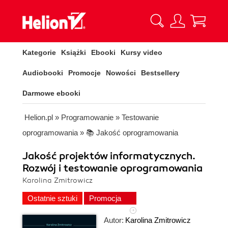
Kategorie
Książki
Ebooki
Kursy video
Audiobooki
Promocje
Nowości
Bestsellery
Darmowe ebooki
Helion.pl
»
Programowanie
»
Testowanie
oprogramowania
»
📚 Jakość oprogramowania
Jakość projektów informatycznych.
Rozwój i testowanie oprogramowania
Karolina Zmitrowicz
Ostatnie sztuki
Promocja
Autor:
Karolina Zmitrowicz