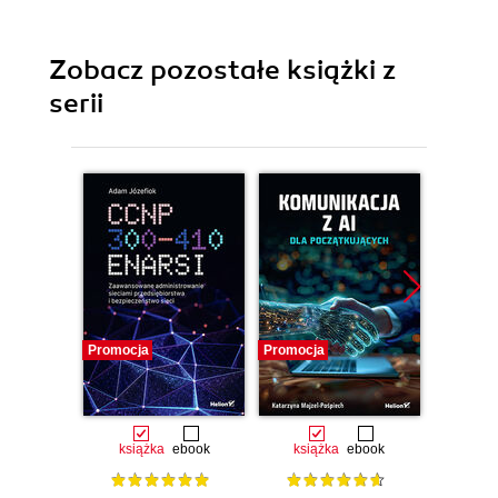
Zobacz pozostałe książki z
serii
Promocja
Promocja
Promocj
książka
ebook
książka
ebook
ksią