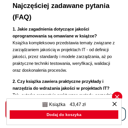
Najczęściej zadawane pytania
zarządzania przez cele
Zasada 12. usunięcie barier, które
(FAQ)
utrudniają odczuwanie dumy z
pracy, zrezygnowanie z dorocznych
1. Jakie zagadnienia dotyczące jakości
ocen pracowników
oprogramowania są omawiane w książce?
Zasada 13. promowanie
Książka kompleksowo przedstawia tematy związane z
intensywnych programów
zarządzaniem jakością w projektach IT - od definicji
szkoleniowych oraz zachęcanie do
jakości, przez standardy i modele zarządzania, aż po
ciągłego samodoskonalenia
praktyczne techniki testowania, weryfikacji, walidacji
Zasada 14. zaangażowanie
oraz doskonalenia procesów.
wszystkich pracowników w proces
transformacji
2. Czy książka zawiera praktyczne przykłady i
Koła jakości
narzędzia do wdrażania jakości w projektach IT?
Inne koncepcje, narzędzia i techniki
Tak, autorka prezentuje praktyczne metody, narzędzia
zarządzania jakością
oraz własne doświadczenia, które pomagają wdrażać
Książka
43,47 zł
Zarządzanie jakością oprogramowania
standardy jakości, organizować testy i optymalizować
Jakość oprogramowania
Dodaj do koszyka
procesy wytwarzania oprogramowania.
Kodeks postępowania
3. Jakie standardy jakości i normy są omawiane w
Zasada 1. produkt