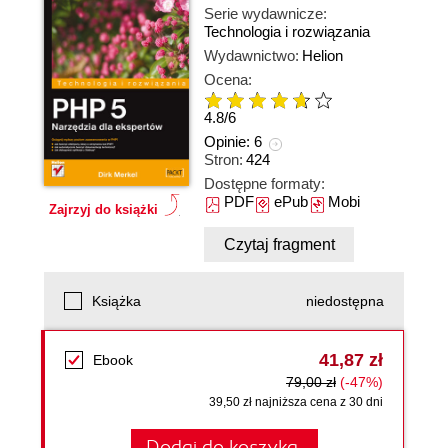
Serie wydawnicze:
Technologia i rozwiązania
Wydawnictwo:
Helion
Ocena:
4.8
/
6
Opinie:
6
Stron:
424
Dostępne formaty:
PDF
ePub
Mobi
Zajrzyj do książki
Czytaj fragment
Książka
niedostępna
41,87 zł
Ebook
79,00 zł
(-47%)
39,50 zł najniższa cena z 30 dni
Dodaj do koszyka