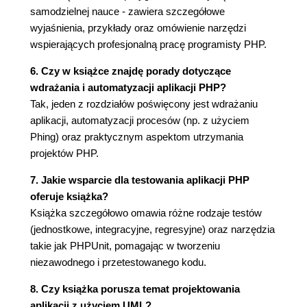
Typowe przypadki użycia (135)
samodzielnej nauce - zawiera szczegółowe
Krótka historia kontroli kodu źródłowego (136)
wyjaśnienia, przykłady oraz omówienie narzędzi
CVS (139)
wspierających profesjonalną pracę programisty PHP.
Wprowadzenie do Subversion (141)
6. Czy w książce znajdę porady dotyczące
Instalacja klienta (141)
wdrażania i automatyzacji aplikacji PHP?
Konfiguracja serwera (142)
Tak, jeden z rozdziałów poświęcony jest wdrażaniu
Pojęcia związane z Subversion (143)
aplikacji, automatyzacji procesów (np. z użyciem
Lista poleceń Subversion (147)
Phing) oraz praktycznym aspektom utrzymania
Tworzenie projektu Subversion (157)
projektów PHP.
Sposób pracy z systemem kontroli wersji
(164)
7. Jakie wsparcie dla testowania aplikacji PHP
Bliższe spojrzenie na repozytorium (169)
oferuje książka?
Odgałęzienia i scalanie (171)
Książka szczegółowo omawia różne rodzaje testów
Aplikacje klienckie (177)
(jednostkowe, integracyjne, regresyjne) oraz narzędzia
Konwencje i najlepsze praktyki przy pracy z
takie jak PHPUnit, pomagając w tworzeniu
Subversion (183)
niezawodnego i przetestowanego kodu.
Przystosowywanie Subversion do własnych
8. Czy książka porusza temat projektowania
potrzeb (184)
aplikacji z użyciem UML?
Powiadamianie programistów o