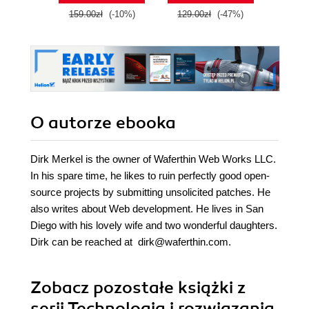
159.00zł
(-10%)
129.00zł
(-47%)
89.0
O autorze
ebooka
Dirk Merkel is the owner of Waferthin Web Works LLC.
In his spare time, he likes to ruin perfectly good open-
source projects by submitting unsolicited patches. He
also writes about Web development. He lives in San
Diego with his lovely wife and two wonderful daughters.
Dirk can be reached at dirk@waferthin.com.
Zobacz pozostałe książki z
serii Technologia i rozwiązania