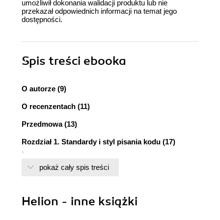
umożliwił dokonania walidacji produktu lub nie
przekazał odpowiednich informacji na temat jego
dostępności.
Spis treści
ebooka
O autorze (9)
O recenzentach (11)
Przedmowa (13)
Rozdział 1. Standardy i styl pisania kodu (17)
Co uwzględnić przy tworzeniu standardów? (17)
pokaż cały spis treści
Zalety (18)
Wady (19)
Standard pisania kodu PHP (19)
Helion - inne książki
Formatowanie (20)
Konwencje nazewnicze (25)