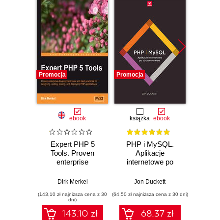
Promocja
Promocja
Promocj
ebook
książka
ebook
ksią
Expert PHP 5
PHP i MySQL.
PHP
Tools. Proven
Aplikacje
Wy
enterprise
internetowe po
Progra
development tools
stronie serwera
począt
and best practices
50 
Dirk Merkel
Jon Duckett
Mar
for designing,
(143,10 zł najniższa cena z 30
(64,50 zł najniższa cena z 30 dni)
(44,50 zł naj
coding, testing, and
dni)
deploying PHP
143.10 zł
68.37 zł
applications