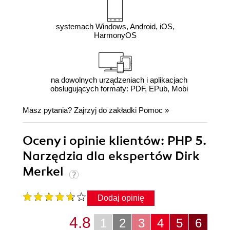
systemach Windows, Android, iOS,
HarmonyOS
na dowolnych urządzeniach i aplikacjach
obsługujących formaty: PDF, EPub, Mobi
Masz pytania? Zajrzyj do zakładki
Pomoc
»
Oceny i opinie klientów: PHP 5.
Narzędzia dla ekspertów Dirk
Merkel
Dodaj opinię
4.8
1
2
3
4
5
6