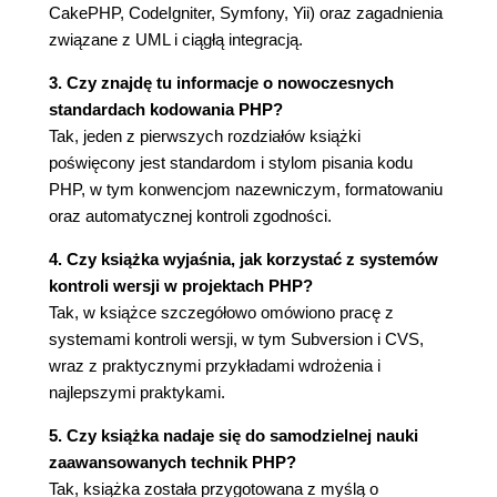
Edytor (111)
CakePHP, CodeIgniter, Symfony, Yii) oraz zagadnienia
Inspekcja (115)
związane z UML i ciągłą integracją.
Debugowanie (117)
3. Czy znajdę tu informacje o nowoczesnych
Preferencje PDT (120)
standardach kodowania PHP?
Inne możliwości funkcjonalne (127)
Tak, jeden z pierwszych rozdziałów książki
Pluginy Eclipse (128)
poświęcony jest standardom i stylom pisania kodu
Zend Studio dla Eclipse (129)
PHP, w tym konwencjom nazewniczym, formatowaniu
Wsparcie (131)
oraz automatycznej kontroli zgodności.
Refaktoring (131)
Generowanie kodu (131)
4. Czy książka wyjaśnia, jak korzystać z systemów
Testowanie za pomocą PHPUnit (131)
kontroli wersji w projektach PHP?
Obsługa programu phpDocumentor (132)
Tak, w książce szczegółowo omówiono pracę z
Integracja ze szkieletem Zend Framework
systemami kontroli wersji, w tym Subversion i CVS,
(133)
wraz z praktycznymi przykładami wdrożenia i
Integracja z serwerem Zend (133)
najlepszymi praktykami.
Podsumowanie (133)
5. Czy książka nadaje się do samodzielnej nauki
Rozdział 4. Zarządzanie kodem źródłowym i
zaawansowanych technik PHP?
wersjami (135)
Tak, książka została przygotowana z myślą o