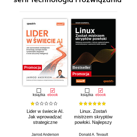
Promocja
Bestseller
Promocj
Promocja
książka
ebook
książka
ebook
ksią
Lider w świecie AI.
Linux. Zostań
P
Jak wprowadzać
mistrzem skryptów
Re
strategiczne
powłoki. Najlepszy
Ob
innowacje, rozwijać
przewodnik, z
nauko
biznes i
którym
cz
Jarrod Anderson
Donald A. Tevault
William 