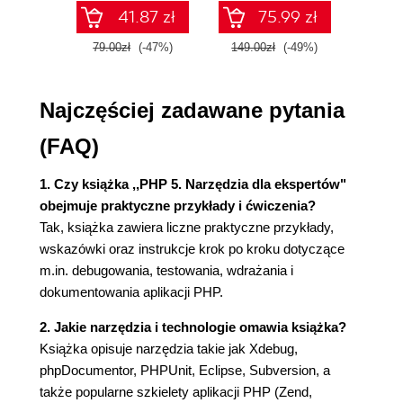
41.87 zł
75.99 zł
Tagi stosowane w PHP4 (94)
Tagi użytkownika (94)
79.00zł
(-47%)
149.00zł
(-49%)
59.9
Podsumowanie (95)
Rozdział 3. Eclipse - zintegrowane środowisko
Najczęściej zadawane pytania
programistyczne (97)
(FAQ)
Dlaczego Eclipse? (98)
Wprowadzenie do PDT (100)
1. Czy książka ,,PHP 5. Narzędzia dla ekspertów"
Instalacja Eclipse (100)
obejmuje praktyczne przykłady i ćwiczenia?
Wymagania (100)
Tak, książka zawiera liczne praktyczne przykłady,
Wybór pakietu (102)
wskazówki oraz instrukcje krok po kroku dotyczące
Dodawanie pluginu PDT (102)
m.in. debugowania, testowania, wdrażania i
Podstawowe pojęcia związane z Eclipse (104)
dokumentowania aplikacji PHP.
Przestrzeń robocza (Workspace) (104)
Widoki (Views) (105)
2. Jakie narzędzia i technologie omawia książka?
Perspektywy (107)
Książka opisuje narzędzia takie jak Xdebug,
Przykładowy projekt PDT (108)
phpDocumentor, PHPUnit, Eclipse, Subversion, a
Możliwości funkcjonalne pluginu PDT (111)
także popularne szkielety aplikacji PHP (Zend,