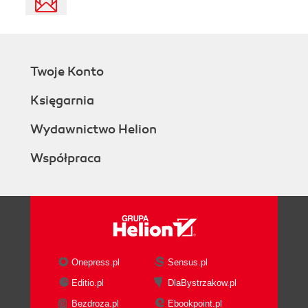
Twoje Konto
Księgarnia
Wydawnictwo Helion
Współpraca
Onepress.pl
Sensus.pl
Editio.pl
DlaBystrzakow.pl
Bezdroza.pl
Ebookpoint.pl