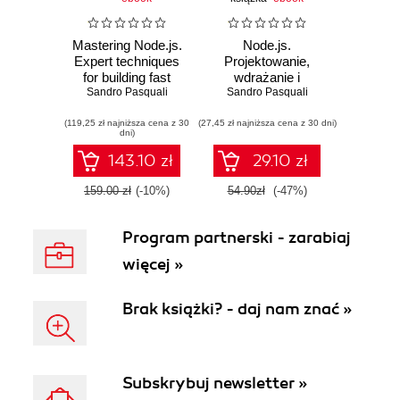
Mastering Node.js.
Node.js.
Expert techniques
Projektowanie,
for building fast
wdrażanie i
Sandro Pasquali
servers and
utrzymywanie
Sandro Pasquali
scalable, real-time
aplikacji
(119,25 zł najniższa cena z 30
network
(27,45 zł najniższa cena z 30 dni)
dni)
applications with
minimal effort
143.10 zł
29.10 zł
159.00 zł
(-10%)
54.90zł
(-47%)
Program partnerski - zarabiaj
więcej »
Brak książki? - daj nam znać »
Subskrybuj newsletter »