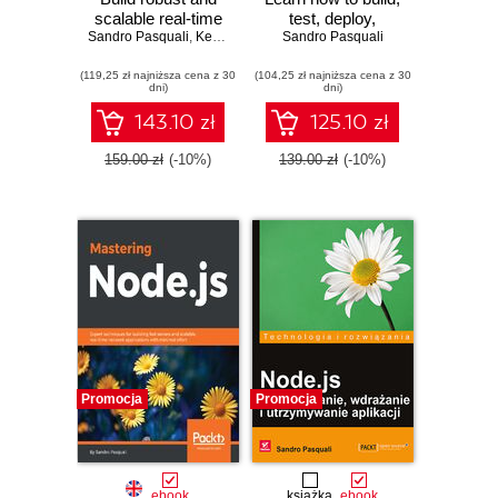
scalable real-time
test, deploy,
Sandro Pasquali
server-side web
,
Kevin Faaborg
Sandro Pasquali
monitor, and
applications
maintain your
(119,25 zł najniższa cena z 30
efficiently - Second
(104,25 zł najniższa cena z 30
Node.js
dni)
dni)
Edition
applications at
scale
143.10 zł
125.10 zł
159.00 zł
(-10%)
139.00 zł
(-10%)
Promocja
Promocja
ebook
książka
ebook