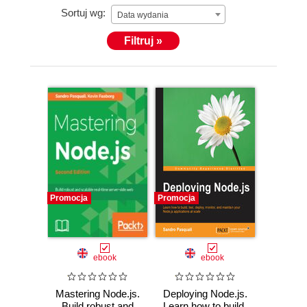
Sortuj wg:
Data wydania
Filtruj »
Promocja
Promocja
ebook
ebook
Mastering Node.js.
Deploying Node.js.
Build robust and
Learn how to build,