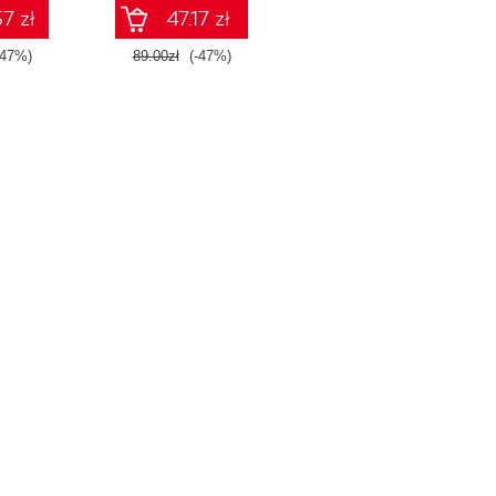
7 zł
47.17 zł
-47%)
89.00zł
(-47%)