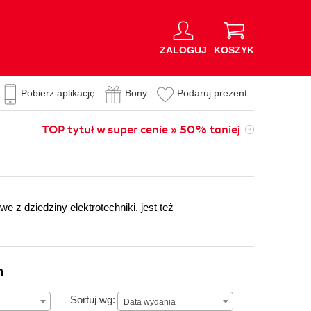
ZALOGUJ
KOSZYK
Pobierz aplikację
Bony
Podaruj prezent
TOP tytuł w super cenie » 50% taniej
 z dziedziny elektrotechniki, jest też
n
Data wydania
Sortuj wg:
Data wydania