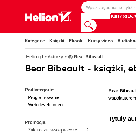
Kursy od 16,70
Kategorie
Książki
Ebooki
Kursy video
Audiobo
Helion.pl
» Autorzy
» 📚
Bear Bibeault
Bear Bibeault - książki, 
Podkategorie:
Bear Bibeaul
Programowanie
współautorem
Web development
Tytuły au
Promocja
Zaktualizuj swoją wiedzę
2