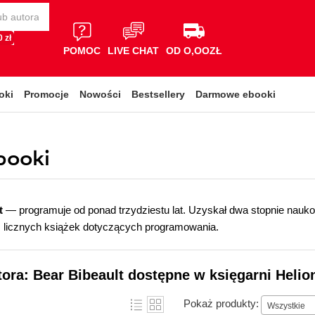
 zł
POMOC
LIVE CHAT
OD O,OOZŁ
oki
Promocje
Nowości
Bestsellery
Darmowe ebooki
ebooki
t
— programuje od ponad trzydziestu lat. Uzyskał dwa stopnie naukowe
 licznych książek dotyczących programowania.
tora: Bear Bibeault dostępne w księgarni Helio
Pokaż produkty:
Wszystkie