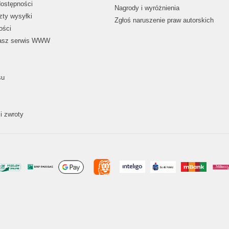
dostępności
Nagrody i wyróżnienia
zty wysyłki
Zgłoś naruszenie praw autorskich
ości
nasz serwis WWW
su
i zwroty