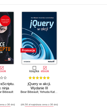
Promocja
book
książka
ebook
aScriptu.
jQuery w akcji.
 ninja
Wydanie III
r Bibeault
Bear Bibeault
,
Yehuda Katz
,
Aurelio De Rosa
cena z 30 dni)
(44,50 zł najniższa cena z 30 dni)