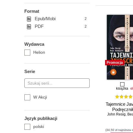
Format
Epub/Mobi
2
PDF
2
Wydawca
Helion
Promocja
Serie
książka
e
W Akcji
Tajemnice Jav
Podręcznik
John Resig
,
Bea
Język publikacji
polski
(34,50 zł najniższa 