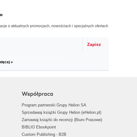
»
macje o aktualnych promocjach, nowościach i specjalnych ofertach
Zapisz
il informacje o zniżkach, promocjach
więcej »
Współpraca
Program partnerski Grupy Helion SA
Sprzedawaj książki Grupy Helion (eHelion.pl)
Zamawiaj książki do recenzji (Biuro Prasowe)
BIBLIO Ebookpoint
Custom Publishing - B2B