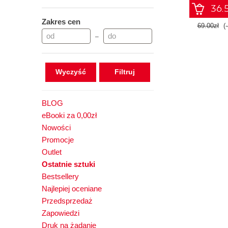
36.5
Zakres cen
69.00zł
(
–
Wyczyść
BLOG
eBooki za 0,00zł
Nowości
Promocje
Outlet
Ostatnie sztuki
Bestsellery
Najlepiej oceniane
Przedsprzedaż
Zapowiedzi
Druk na żądanie