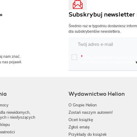
»
Subskrybuj newsletter 
Średnio raz w tygodniu dostaniesz infor
dla subskrybentów newslettera.
Daj nam znać.
*
Chcę otrzymywać na podany e-ma
u nas pojawił.
oraz nowościach wydawniczych.
nia
Wydawnictwo Helion
mocy
O Grupie Helion
dla niewidomych,
Zostań naszym autorem!
ych i niesłyszących
Oceń książkę
klepu
Zgłoś erratę
ywatności
Przykłady do książek