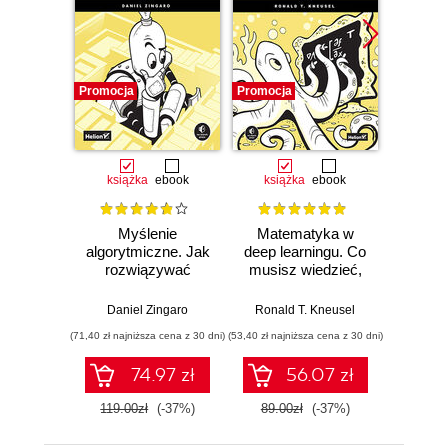
Promocja
Promocja
Promocj
książka
ebook
książka
ebook
ksią
Myślenie
Matematyka w
SQL w
algorytmiczne. Jak
deep learningu. Co
Jak d
rozwiązywać
musisz wiedzieć,
uzysk
problemy za
aby zrozumieć
inf
pomocą
sieci neuronowe
Wy
Daniel Zingaro
Ronald T. Kneusel
Antho
algorytmów.
(71,40 zł najniższa cena z 30 dni)
(53,40 zł najniższa cena z 30 dni)
(59,40 zł naj
Wydanie II
74.97 zł
56.07 zł
119.00zł
(-37%)
89.00zł
(-37%)
99.0