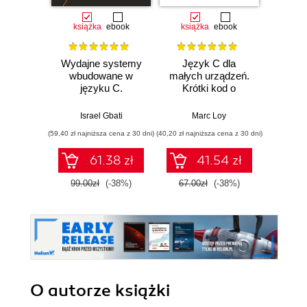
książka
ebook
książka
ebook
ksią
Wydajne systemy
Język C dla
Języ
wbudowane w
małych urządzeń.
Progr
języku C.
Krótki kod o
Wy
Niskopoziomowe
wielkich
programowanie
możliwościach
Israel Gbati
Marc Loy
Brian W.
mikrokontrolerów
(59,40 zł najniższa cena z 30 dni)
(40,20 zł najniższa cena z 30 dni)
(46,20 zł naj
ARM
61.38 zł
41.54 zł
99.00zł
(-38%)
67.00zł
(-38%)
77.0
O autorze
książki