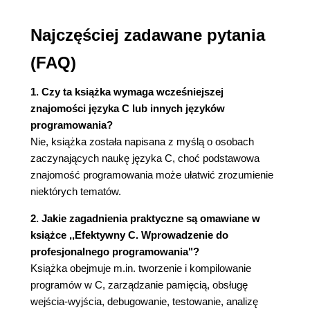
Obiekty, funkcje, typy i wskaźniki
Deklarowanie zmiennych
Najczęściej zadawane pytania
Zamiana wartości (pierwsza próba)
(FAQ)
Zamiana wartości (druga próba)
Zasięg
1. Czy ta książka wymaga wcześniejszej
Okres przechowywania
znajomości języka C lub innych języków
Wyrównanie
programowania?
Typy obiektów
Nie, książka została napisana z myślą o osobach
Typy boolowskie
zaczynających naukę języka C, choć podstawowa
Typy znakowe
znajomość programowania może ułatwić zrozumienie
Typy liczbowe
niektórych tematów.
Typy funkcyjne
Typy pochodne
2. Jakie zagadnienia praktyczne są omawiane w
Typy wskaźnikowe
książce ,,Efektywny C. Wprowadzenie do
Tablice
profesjonalnego programowania"?
Struktury
Książka obejmuje m.in. tworzenie i kompilowanie
Unie
programów w C, zarządzanie pamięcią, obsługę
Znaczniki
wejścia-wyjścia, debugowanie, testowanie, analizę
Kwalifikatory typu