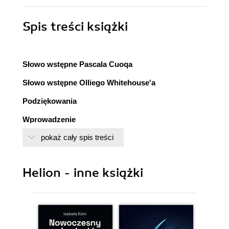
Spis treści
książki
Słowo wstępne Pascala Cuoqa
Słowo wstępne Olliego Whitehouse'a
Podziękowania
Wprowadzenie
Krótka historia języka C
pokaż cały spis treści
Standard języka C
Standard CERT tworzenia kodu w języku C
Helion - inne książki
Dla kogo jest ta książka?
Zawartość książki
1. Wprowadzenie do języka C
Tworzenie pierwszego programu C
Kompilowanie i uruchamianie programu