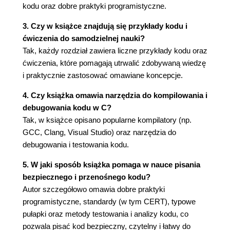
kodu oraz dobre praktyki programistyczne.
const
volatile
3. Czy w książce znajdują się przykłady kodu i
restrict
ćwiczenia do samodzielnej nauki?
Ćwiczenia
Tak, każdy rozdział zawiera liczne przykłady kodu oraz
Podsumowanie
ćwiczenia, które pomagają utrwalić zdobywaną wiedzę
i praktycznie zastosować omawiane koncepcje.
3. Typy arytmetyczne
Liczby całkowite
4. Czy książka omawia narzędzia do kompilowania i
Dopełnienie i dokładność
debugowania kodu w C?
Plik nagłówkowy <limits.h>
Tak, w książce opisano popularne kompilatory (np.
Deklarowanie typów całkowitoliczbowych
GCC, Clang, Visual Studio) oraz narzędzia do
Typy całkowitoliczbowe bez znaku
debugowania i testowania kodu.
Typy całkowitoliczbowe ze znakiem
5. W jaki sposób książka pomaga w nauce pisania
Stałe całkowitoliczbowe
bezpiecznego i przenośnego kodu?
Reprezentacja zmiennoprzecinkowa
Autor szczegółowo omawia dobre praktyki
Typy zmiennoprzecinkowe
programistyczne, standardy (w tym CERT), typowe
Arytmetyka liczb zmiennoprzecinkowych
pułapki oraz metody testowania i analizy kodu, co
Wartości zmiennoprzecinkowe
pozwala pisać kod bezpieczny, czytelny i łatwy do
Stałe zmiennoprzecinkowe