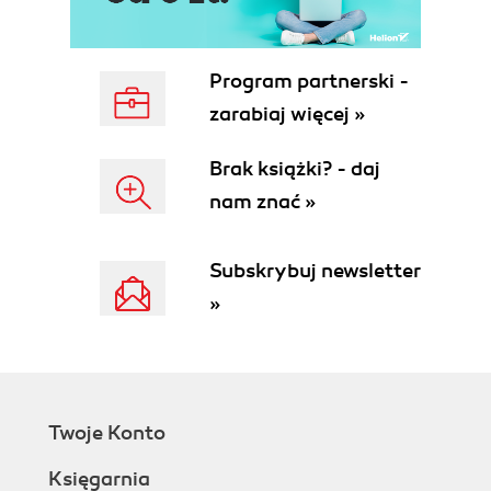
Operator sizeof
Operatory arytmetyczne
Jednoargumentowe operatory + i -
Program partnerski -
Operator logiczny negacji
zarabiaj więcej »
Operatory multiplikatywne
Operatory addytywne
Brak książki? - daj
Operatory bitowe
nam znać »
Operator dopełnienia
Operatory przesunięcia
Operator koniunkcji bitowej AND
Subskrybuj newsletter
Operator bitowej alternatywy rozłącznej XOR
»
Operator alternatywy bitowej OR
Operatory logiczne
Operatory rzutowania
Operator warunkowy
Operator _Alignof
Twoje Konto
Operatory relacyjne
Operatory przypisania złożonego
Księgarnia
Operator przecinka