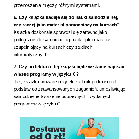
przenoszenia między różnymi systemami.
Przekształcanie typów arytmetycznych
Ranga przekształcenia typów
6. Czy książka nadaje się do nauki samodzielnej,
całkowitoliczbowych
czy raczej jako materiał pomocniczy na kursach?
Promocje typów całkowitoliczbowych
Książka doskonale sprawdzi się zarówno jako
Zwykłe przekształcenia arytmetyczne
podręcznik do samodzielnej nauki, jak i materiał
Przykład przekształcenia niejawnego
uzupełniający na kursach czy studiach
Bezpieczne przekształcenia
informatycznych.
Podsumowanie
7. Czy po lekturze tej książki będę w stanie napisać
4. Wyrażenia i operatory
własne programy w języku C?
Zwykłe przypisanie
Tak, książka prowadzi czytelnika krok po kroku od
Wyznaczanie wartości
podstaw do zaawansowanych zagadnień, umożliwiając
Wywoływanie funkcji
samodzielne tworzenie poprawnych i wydajnych
Operatory inkrementacji i dekrementacji
programów w języku C.
Pierwszeństwo operatorów i asocjatywność
Kolejność wyznaczania wartości
Niesekwencyjne i sekwencyjne nieścisłe
wyznaczanie wartości
Punkty sekwencji