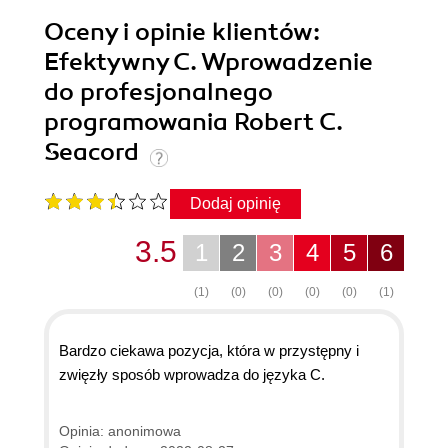
Oceny i opinie klientów:
Efektywny C. Wprowadzenie
do profesjonalnego
programowania Robert C.
Seacord
Dodaj opinię
3.5
1
2
3
4
5
6
(1)
(0)
(0)
(0)
(0)
(1)
Bardzo ciekawa pozycja, która w przystępny i
zwięzły sposób wprowadza do języka C.
Opinia: anonimowa