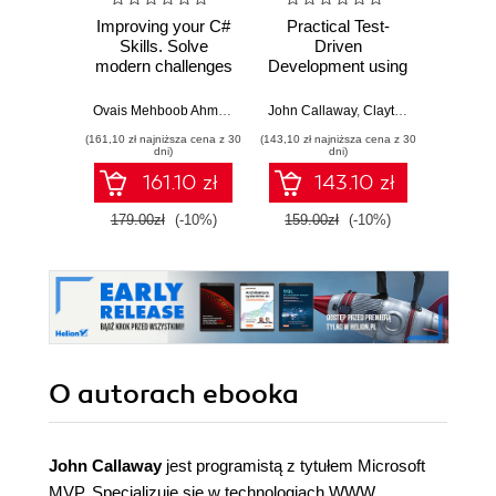
Improving your C#
Practical Test-
Te
Skills. Solve
Driven
oprogr
modern challenges
Development using
wykor
with functional
C# 7. Unleash the
gener
programming and
power of TDD by
Ovais Mehboob Ahmed Khan
John Callaway
,
John Callaway
,
Clayton Hunt
,
Clayton Hunt
Mark Wi
,
Rod S
test-driven
implementing real
(161,10 zł najniższa cena z 30
(143,10 zł najniższa cena z 30
(44,50 zł naj
techniques of C#
world examples
dni)
dni)
under .NET
161.10 zł
143.10 zł
environment and
JavaScript
179.00zł
(-10%)
159.00zł
(-10%)
89.0
O autorach
ebooka
John Callaway
jest programistą z tytułem Microsoft
MVP. Specjalizuje się w technologiach WWW.