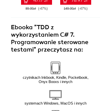
47.17 zł
78.97 zł
inteligencji
zadanie
89.00zł
(-47%)
149.00zł
(-47%)
89.0
Ebooka
"TDD z
wykorzystaniem C# 7.
Programowanie sterowane
testami"
przeczytasz na:
czytnikach Inkbook, Kindle, Pocketbook,
Onyx Booxs i innych
systemach Windows, MacOS i innych