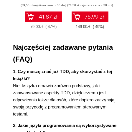
ćwiczenia
Szybsza praca 24
(39,50 zł najniższa cena z 30 dni)
(74,50 zł najniższa cena z 30 dni)
(29,95 zł naj
Różne rodzaje testów 25
41.87 zł
75.99 zł
Testy jednostkowe 25
Testy akceptacyjne 25
79.00zł
(-47%)
149.00zł
(-49%)
59.9
Testy integracyjne 25
Testy typu end-to-end 26
Najczęściej zadawane pytania
Liczba testów poszczególnych rodzajów 26
Części testu jednostkowego 26
(FAQ)
Aranżacja 26
Akcja 26
1. Czy muszę znać już TDD, aby skorzystać z tej
Asercja 27
książki?
Wymagania 27
Nie, książka omawia zarówno podstawy, jak i
Dlaczego wymagania są ważne? 27
zaawansowane aspekty TDD, dzięki czemu jest
Historie użytkownika 27
odpowiednia także dla osób, które dopiero zaczynają
Gherkin 29
swoją przygodę z programowaniem sterowanym
Nasze pierwsze testy w C# 31
testami.
Rozwijanie aplikacji z testami 33
Nasze pierwsze testy w JavaScripcie 34
2. Jakie języki programowania są wykorzystywane
Dlaczego to ma znaczenie? 37