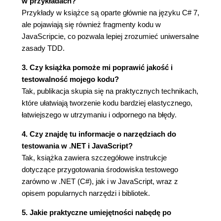
w przykładach?
Podsumowanie 37
Przykłady w książce są oparte głównie na języku C# 7,
ale pojawiają się również fragmenty kodu w
Rozdział 2. Przygotowanie środowiska testowego
JavaScripcie, co pozwala lepiej zrozumieć uniwersalne
w .NET 39
zasady TDD.
Instalacja SDK .NET Core 39
3. Czy książka pomoże mi poprawić jakość i
Przygotowanie VS Code 40
testowalność mojego kodu?
Tworzenie projektu w VS Code 44
Tak, publikacja skupia się na praktycznych technikach,
Przygotowanie Visual Studio Community 45
które ułatwiają tworzenie kodu bardziej elastycznego,
Pobieranie Visual Studio Community 46
łatwiejszego w utrzymaniu i odpornego na błędy.
Instalacja Visual Studio Community 46
Przesiadka na xUnit 46
4. Czy znajdę tu informacje o narzędziach do
Programistyczne kata 47
testowania w .NET i JavaScript?
Stworzenie projektu 47
Tak, książka zawiera szczegółowe instrukcje
Czym jest Speaker Meet? 50
dotyczące przygotowania środowiska testowego
Projekt Web API 51
zarówno w .NET (C#), jak i w JavaScript, wraz z
Podsumowanie 55
opisem popularnych narzędzi i bibliotek.
Rozdział 3. Przygotowanie środowiska testowego
5. Jakie praktyczne umiejętności nabędę po
w JavaScripcie 57