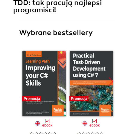
TDD: tak pracują najlepsi
programiści!
Wybrane bestsellery
Promocja
Promocja
Promocj
ebook
ebook
ksią