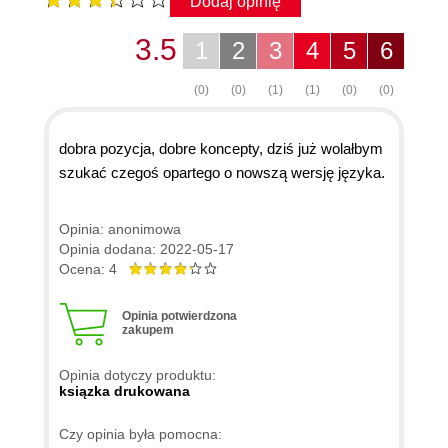
Dodaj opinię
3.5
1
2
3
4
5
6
(0)
(0)
(1)
(1)
(0)
(0)
dobra pozycja, dobre koncepty, dziś już wolałbym
szukać czegoś opartego o nowszą wersję języka.
Opinia: anonimowa
Opinia dodana: 2022-05-17
Ocena: 4
Opinia potwierdzona
zakupem
Opinia dotyczy produktu:
ksiązka drukowana
Czy opinia była pomocna: