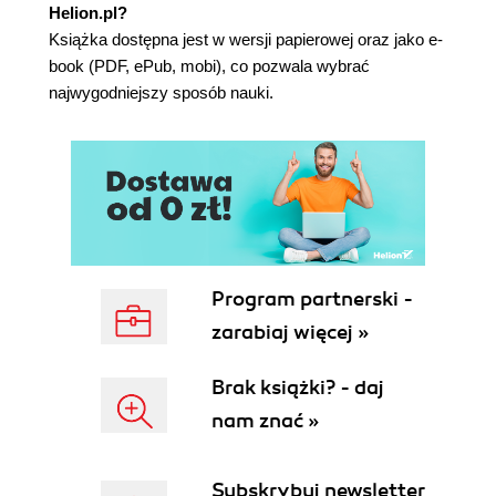
Helion.pl?
Podsumowanie 76
Książka dostępna jest w wersji papierowej oraz jako e-
Rozdział 4. Co należy wiedzieć przed
book (PDF, ePub, mobi), co pozwala wybrać
rozpoczęciem pracy? 77
najwygodniejszy sposób nauki.
Nietestowalny kod 78
Wstrzykiwanie zależności 78
Wyodrębnianie oprogramowania
zewnętrznego 79
Sobowtóry testowe 79
Frameworki imitujące 80
Zasady SOLID 80
Program partnerski -
Powitanie zależne od czasu 83
zarabiaj więcej »
Kruche testy 84
Rodzaje sobowtórów testowych 86
Brak książki? - daj
Przykład wielopoziomowy 93
Podsumowanie 100
nam znać »
Rozdział 5. Tabula rasa - podejście do aplikacji na
sposób TDD 101
Subskrybuj newsletter