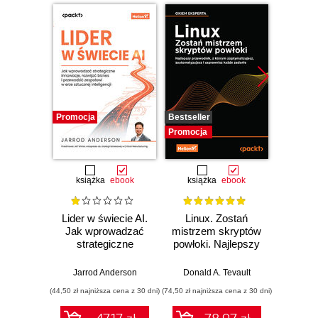
Promocja
Bestseller
Promocj
Promocja
książka
ebook
książka
ebook
ksią
Lider w świecie AI.
Linux. Zostań
P
Jak wprowadzać
mistrzem skryptów
Re
strategiczne
powłoki. Najlepszy
Ob
innowacje, rozwijać
przewodnik, z
nauko
biznes i
którym
cz
Jarrod Anderson
Donald A. Tevault
William 
przewodzić
zoptymalizujesz,
eksp
(44,50 zł najniższa cena z 30 dni)
(74,50 zł najniższa cena z 30 dni)
(44,50 zł naj
zespołowi w erze
zautomatyzujesz i
anali
sztucznej
usprawnisz każde
Python