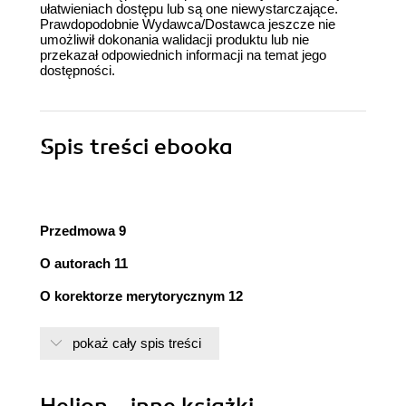
ułatwieniach dostępu lub są one niewystarczające.
Prawdopodobnie Wydawca/Dostawca jeszcze nie
umożliwił dokonania walidacji produktu lub nie
przekazał odpowiednich informacji na temat jego
dostępności.
Spis treści
ebooka
Przedmowa 9
O autorach 11
O korektorze merytorycznym 12
Wprowadzenie 13
pokaż cały spis treści
Rozdział 1. Dlaczego TDD jest ważne? 17
Najpierw trochę o nas 18
Helion - inne książki