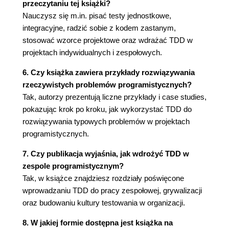
przeczytaniu tej książki?
Node.js 57
Nauczysz się m.in. pisać testy jednostkowe,
Czym jest Node? 58
integracyjne, radzić sobie z kodem zastanym,
Po co nam Node? 58
stosować wzorce projektowe oraz wdrażać TDD w
Instalacja Node 58
projektach indywidualnych i zespołowych.
NPM 61
6. Czy książka zawiera przykłady rozwiązywania
Szybkie wprowadzenie do IDE dedykowanych dla
rzeczywistych problemów programistycznych?
JavaScriptu 62
Tak, autorzy prezentują liczne przykłady i case studies,
Visual Studio Code 63
pokazując krok po kroku, jak wykorzystać TDD do
WebStorm 64
rozwiązywania typowych problemów w projektach
Create React App 65
programistycznych.
Czym jest Create React App? 66
Instalacja modułu globalnego 66
7. Czy publikacja wyjaśnia, jak wdrożyć TDD w
Tworzenie aplikacji za pomocą Reacta 66
zespole programistycznym?
Mocha i Chai 67
Tak, w książce znajdziesz rozdziały poświęcone
Szybkie kata sprawdzające środowisko 72
wprowadzaniu TDD do pracy zespołowej, grywalizacji
Wymagania 72
oraz budowaniu kultury testowania w organizacji.
Wykonanie 72
8. W jakiej formie dostępna jest książka na
Rozpoczęcie kata 73