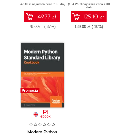
(47,40 zł najniższa cena z 30 dni)
zestawy testów i
(104,25 zł najniższa cena z 30
applications' needs
dni)
aplikacji
and complexity
using Python and
49.77 zł
125.10 zł
PyTest
79.00zł
(-37%)
139.00 zł
(-10%)
Promocja
ebook
Modern Python