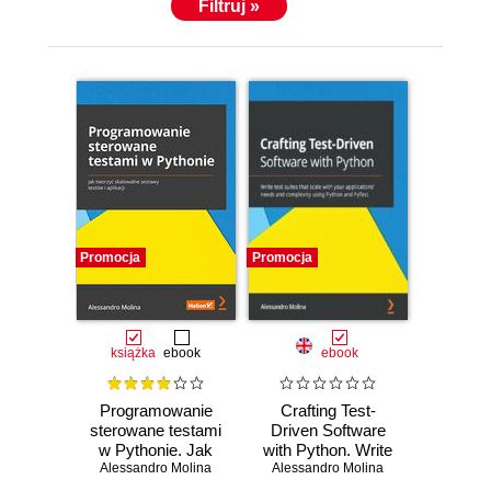
Filtruj »
Promocja
Promocja
książka
ebook
ebook
Programowanie
Crafting Test-
sterowane testami
Driven Software
w Pythonie. Jak
with Python. Write
Alessandro Molina
tworzyć
Alessandro Molina
test suites that
skalowalne
scale with your