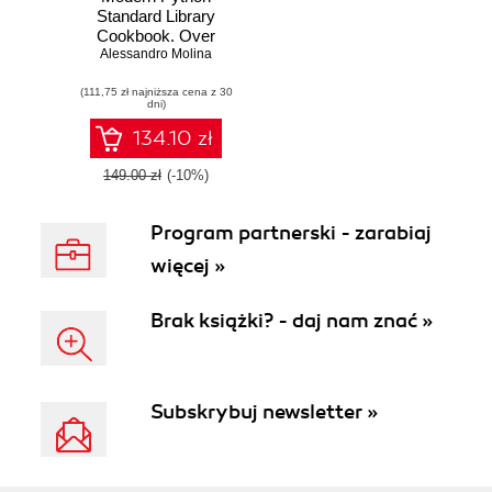
Standard Library
Cookbook. Over
100 recipes to fully
Alessandro Molina
leverage the
(111,75 zł najniższa cena z 30
features of the
dni)
standard library in
Python
134.10 zł
149.00 zł
(-10%)
Program partnerski - zarabiaj
więcej »
Brak książki? - daj nam znać »
Subskrybuj newsletter »