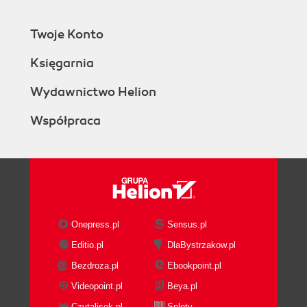
Twoje Konto
Księgarnia
Wydawnictwo Helion
Współpraca
Onepress.pl
Sensus.pl
Editio.pl
DlaBystrzakow.pl
Bezdroza.pl
Ebookpoint.pl
Videopoint.pl
Beya.pl
Czytalisek.pl
Sploty