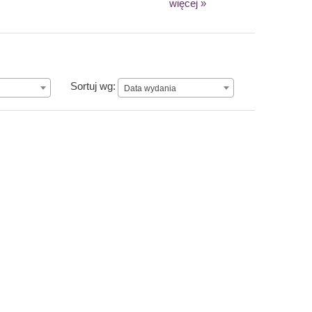
więcej »
Data wydania
Sortuj wg:
Data wydania