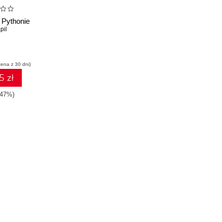
 Pythonie
pil
cena z 30 dni)
5 zł
-47%)