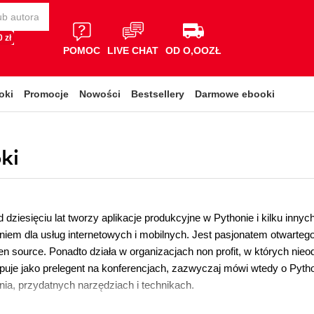
 zł
POMOC
LIVE CHAT
OD O,OOZŁ
oki
Promocje
Nowości
Bestsellery
Darmowe ebooki
ki
d dziesięciu lat tworzy aplikacje produkcyjne w Pythonie i kilku inny
em dla usług internetowych i mobilnych. Jest pasjonatem otwarteg
en source. Ponadto działa w organizacjach non profit, w których nieo
uje jako prelegent na konferencjach, zazwyczaj mówi wtedy o Pythoni
a, przydatnych narzędziach i technikach.