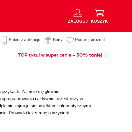
ZALOGUJ
KOSZYK
Pobierz aplikację
Bony
Podaruj prezent
TOP tytuł w super cenie » 50% taniej
ch językach. Zajmuje się głównie
o oprogramowania i aktywnie uczestniczy w
dpłatnie zajmuje się projektami informatycznymi.
e. Prowadzi też stronę o inżynierii