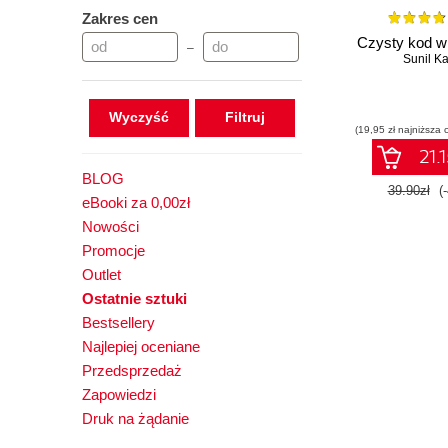
Zakres cen
Czysty kod w
–
Sunil Ka
Wyczyść
(19,95 zł najniższa 
21.1
BLOG
39.90zł
(
eBooki za 0,00zł
Nowości
Promocje
Outlet
Ostatnie sztuki
Bestsellery
Najlepiej oceniane
Przedsprzedaż
Zapowiedzi
Druk na żądanie