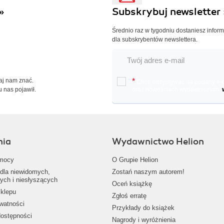
»
Subskrybuj newsletter 
Średnio raz w tygodniu dostaniesz infor
dla subskrybentów newslettera.
Daj nam znać.
*
Chcę otrzymywać na podany e-ma
u nas pojawił.
oraz nowościach wydawniczych.
nia
Wydawnictwo Helion
mocy
O Grupie Helion
dla niewidomych,
Zostań naszym autorem!
ych i niesłyszących
Oceń książkę
klepu
Zgłoś erratę
ywatności
Przykłady do książek
dostępności
Nagrody i wyróżnienia