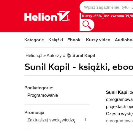
Kursy -65%
Inż. zwrotna 39,90
Kategorie
Książki
Ebooki
Kursy video
Audiobo
Helion.pl
» Autorzy
» 📚
Sunil Kapil
Sunil Kapil - książki, eboo
Podkategorie:
Sunil Kapil
o
Programowanie
oprogramowani
projektach op
Promocja
Często występ
Zaktualizuj swoją wiedzę
1
oprogramowani