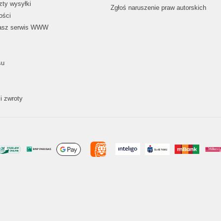
zty wysyłki
Zgłoś naruszenie praw autorskich
ości
nasz serwis WWW
su
i zwroty