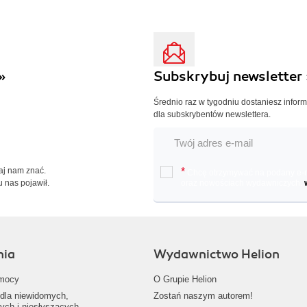
»
Subskrybuj newsletter 
Średnio raz w tygodniu dostaniesz infor
dla subskrybentów newslettera.
Daj nam znać.
*
Chcę otrzymywać na podany e-ma
u nas pojawił.
oraz nowościach wydawniczych.
nia
Wydawnictwo Helion
mocy
O Grupie Helion
dla niewidomych,
Zostań naszym autorem!
ych i niesłyszących