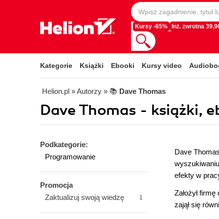
Kursy -65%
Inż. zwrotna 39,90
Kategorie
Książki
Ebooki
Kursy video
Audiobo
Helion.pl
» Autorzy
» 📚
Dave Thomas
Dave Thomas - książki, e
Podkategorie:
Dave Thomas j
Programowanie
wyszukiwaniu
efekty w prac
Promocja
Założył firmę
Zaktualizuj swoją wiedzę
1
zajął się rów