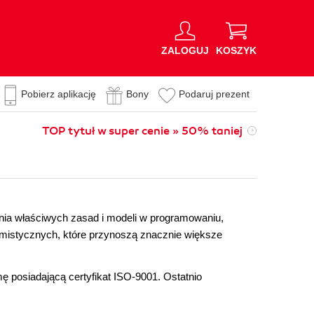
ZALOGUJ
KOSZYK
Pobierz aplikację
Bony
Podaruj prezent
TOP tytuł w super cenie » 50% taniej
ania właściwych zasad i modeli w programowaniu,
mistycznych, które przynoszą znacznie większe
mę posiadającą certyfikat ISO-9001. Ostatnio