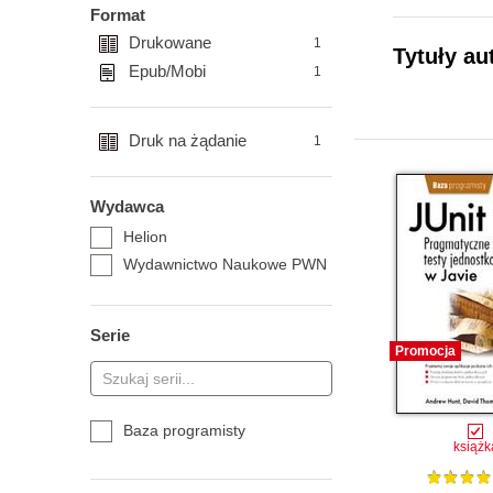
Format
Drukowane
1
Tytuły au
Epub/Mobi
1
Druk na żądanie
1
Wydawca
Helion
Wydawnictwo Naukowe PWN
Serie
Promocja
Baza programisty
książk