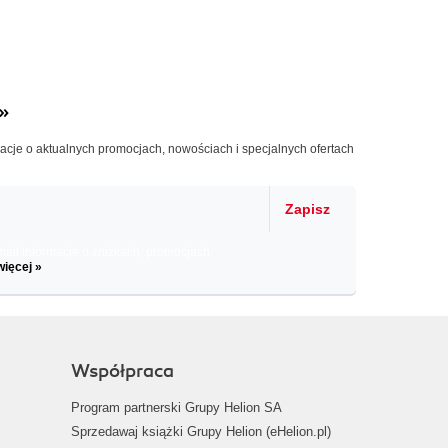
»
macje o aktualnych promocjach, nowościach i specjalnych ofertach
Zapisz
il informacje o zniżkach, promocjach
więcej »
Współpraca
Program partnerski Grupy Helion SA
Sprzedawaj książki Grupy Helion (eHelion.pl)