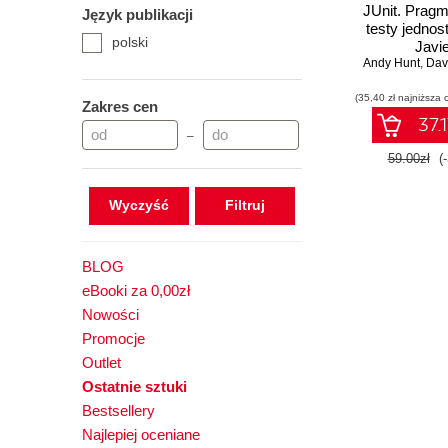
JUnit. Prag
Język publikacji
testy jedno
polski
Javi
Andy Hunt
,
Dav
(35,40 zł najniższa 
Zakres cen
37.1
–
59.00zł
(
Wyczyść
BLOG
eBooki za 0,00zł
Nowości
Promocje
Outlet
Ostatnie sztuki
Bestsellery
Najlepiej oceniane