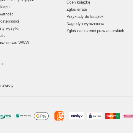
Oceń książkę
klepu
Zgłoś erratę
ywatności
Przykłady do książek
dostępności
Nagrody i wyróżnienia
zty wysyłki
Zgłoś naruszenie praw autorskich
ości
nasz serwis WWW
su
i zwroty