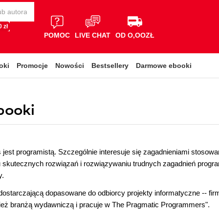
 zł
POMOC
LIVE CHAT
OD O,OOZŁ
oki
Promocje
Nowości
Bestsellery
Darmowe ebooki
booki
est programistą. Szczególnie interesuje się zagadnieniami stosow
 skutecznych rozwiązań i rozwiązywaniu trudnych zagadnień progra
y.
 dostarczającą dopasowane do odbiorcy projekty informatyczne -- fir
nież branżą wydawniczą i pracuje w The Pragmatic Programmers".