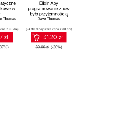
matyczne
Elixir. Aby
stkowe w
programowanie znów
e
było przyjemnością
e Thomas
Dave Thomas
(ebook)
cena z 30 dni)
(24,90 zł najniższa cena z 30 dni)
7 zł
31.20 zł
-37%)
39.00 zł
(-20%)