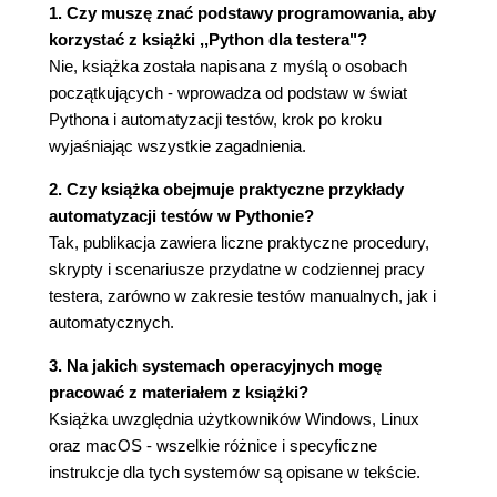
Zachowaj porządek! 59
1. Czy muszę znać podstawy programowania, aby
Funkcje i metody matematyczne 60
korzystać z książki ,,Python dla testera"?
Napisy w Pythonie 61
Nie, książka została napisana z myślą o osobach
Notacja f" 63
początkujących - wprowadza od podstaw w świat
Kłopotliwy dwukropek, czyli zakresy w
Pythona i automatyzacji testów, krok po kroku
Pythonie 66
wyjaśniając wszystkie zagadnienia.
Konwersje napisów na liczby (i odwrotnie) 66
Zamiana napisów na listy elementów 67
2. Czy książka obejmuje praktyczne przykłady
Pętle for i while 67
automatyzacji testów w Pythonie?
Funkcje i procedury 70
Tak, publikacja zawiera liczne praktyczne procedury,
Pierwsza funkcja 70
skrypty i scenariusze przydatne w codziennej pracy
Parametry domyślne 71
testera, zarówno w zakresie testów manualnych, jak i
Rekurencja 71
automatycznych.
Zmienna liczba parametrów to nie problem!
3. Na jakich systemach operacyjnych mogę
73
pracować z materiałem z książki?
Zasięg zmiennych 74
Książka uwzględnia użytkowników Windows, Linux
Notacja z kropką 75
oraz macOS - wszelkie różnice i specyficzne
Gotowe klasy biblioteczne 76
instrukcje dla tych systemów są opisane w tekście.
Rozdział 4. Python z klasą 79