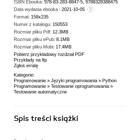
ISBN Ebooka:
978-83-283-8847-5, 9788328388475
Data wydania ebooka :
2021-10-05
Format:
158x235
Numer z katalogu:
150553
Rozmiar pliku Pdf:
12.3MB
Rozmiar pliku ePub:
8.1MB
Rozmiar pliku Mobi:
17.4MB
Pobierz przykładowy rozdział PDF
Przykłady na ftp
Zgłoś erratę
Kategorie:
Programowanie
»
Języki programowania
»
Python
Programowanie
»
Testowanie oprogramowania
»
Testowanie automatyczne
Spis treści
książki