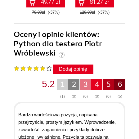
49.77 zł
81.27 zł
79.00zł
(-37%)
129.00zł
(-37%)
69.0
Oceny i opinie klientów:
Python dla testera Piotr
Wróblewski
Dodaj opinię
5.2
1
2
3
4
5
6
(1)
(0)
(0)
(0)
(0)
(5)
Bardzo wartościowa pozycja, napisana
przejrzyście, prostym językiem. Wprowadzenie,
zawartość, zagadnienia i przykłady dobrze
ułożone i wyjaśnione. Pozycja ta pozwala na