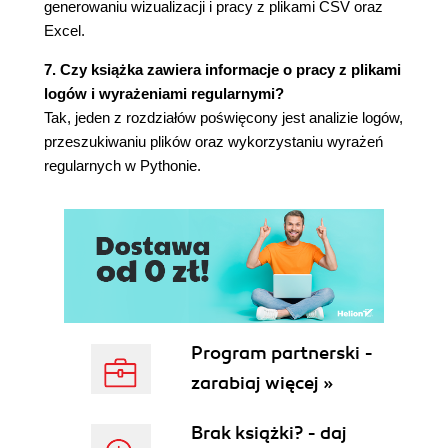
generowaniu wizualizacji i pracy z plikami CSV oraz
Wersja macOS/Linux 111
Excel.
Moduły i pakiety 113
Publikacja modułu w Internecie 115
7. Czy książka zawiera informacje o pracy z plikami
logów i wyrażeniami regularnymi?
Rozdział 6. Podane na tacy 117
Tak, jeden z rozdziałów poświęcony jest analizie logów,
Napisy - podsumowanie 118
przeszukiwaniu plików oraz wykorzystaniu wyrażeń
Listy, czyli... tablice dynamiczne 120
regularnych w Pythonie.
Metody dostępne dla list w Pythonie 124
Z listy na stos 125
Przykład użycia listy 126
Listy tworzone na podstawie wyrażeń 129
Tuple, czyli "co to za dziwoląg" 131
Modyfikacja tupli 132
Zastosowania programistyczne 133
Zbiory 134
Program partnerski -
Zbiory tworzone na podstawie wyrażeń 138
zarabiaj więcej »
Słowniki 139
Rozdział 7. Magia zaszyta w plikach 145
Brak książki? - daj