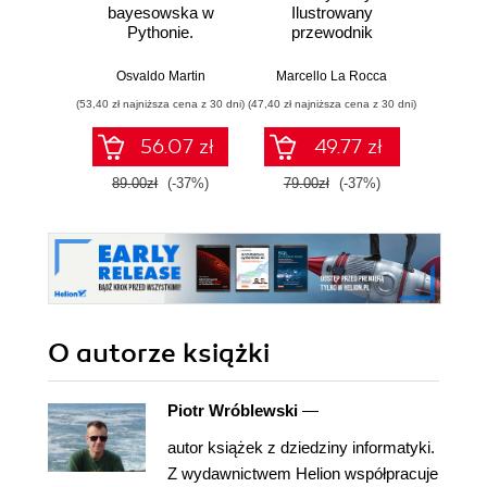
bayesowska w
Ilustrowany
mas
Pythonie.
przewodnik
prz
Praktyczny
Najlep
przewodnik po
w 
Osvaldo Martin
Marcello La Rocca
Yuxi 
modelowaniu
zasto
(53,40 zł najniższa cena z 30 dni)
(47,40 zł najniższa cena z 30 dni)
(77,40 zł naj
probabilistycznym.
Wyd
Wydanie III
56.07 zł
49.77 zł
89.00zł
(-37%)
79.00zł
(-37%)
129.0
O autorze
książki
Piotr Wróblewski
—
autor książek z dziedziny informatyki.
Z wydawnictwem Helion współpracuje