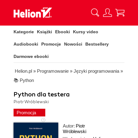
Kategorie
Książki
Ebooki
Kursy video
Audiobooki
Promocje
Nowości
Bestsellery
Darmowe ebooki
Helion.pl
»
Programowanie
»
Języki programowania
»
📚 Python
Python dla testera
Piotr Wróblewski
Promocja
Autor:
Piotr
Wróblewski