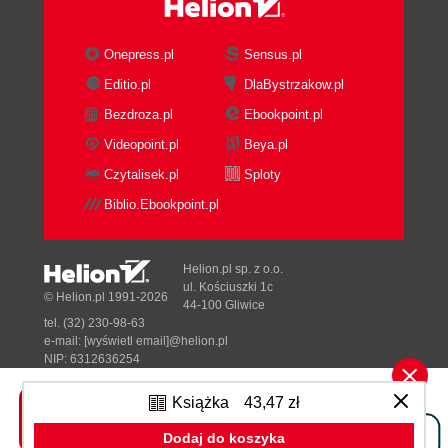
Usuwanie plików lub katalogów 170
Przesuwanie plików lub katalogów 172
Onepress.pl
Sensus.pl
Sztuczki, porady, sugestie... 173
Editio.pl
DlaBystrzakow.pl
Rozdział 8. Z przecinkiem za pan brat 175
Bezdroza.pl
Ebookpoint.pl
Serie danych CSV bez nagłówka 176
Serie danych CSV z nagłówkami 178
Videopoint.pl
Beya.pl
Rozdział 9. Czas na Pythona 181
Czytalisek.pl
Sploty
Moduł time 182
Biblio.Ebookpoint.pl
Moduł calendar 184
Moduł datetime 185
Helion.pl sp. z o.o.
Rozdział 10. Zobaczyć i uwierzyć 189
ul. Kościuszki 1c
© Helion.pl 1991-2026
44-100 Gliwice
Instalacja biblioteki Matplotlib 189
tel. (32) 230-98-63
Kłopotliwy Windows 190
e-mail:
[wyświetl email]@helion.pl
Pierwszy wykres 191
NIP: 6312636254
Regon: 241989027
Modyfikacje wyglądu wykresu 192
Książka
43,47 zł
Wykresy wielokrotne 194
Designed with ♥ by
Tonik.pl
Prosta analiza danych 195
Dodaj do koszyka