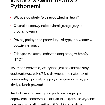
Wkrocz w świat testów z
Pythonem!
Wkrocz do strefy "wolnej od zbędnej teorii"
Opanuj podstawy najpopularniejszego języka
programowania
Poznaj praktyczne procedury i skrypty przydatne w
codziennej pracy
Zdobądź ciekawą i dobrze płatną pracę w branży
IT/ICT
Też masz wrażenie, że Python jest ostatnimi czasy
dosłownie wszędzie? Nic dziwnego - to najbardziej
uniwersalny i przystępny język programowania, jaki
kiedykolwiek powstał!
Jeśli chcesz poznać go od podstaw, sięgnij po
odpowiedni podręcznik - taki jak ta książka! To wydanie
przeznaczone dla użytkowników Linuxa (także