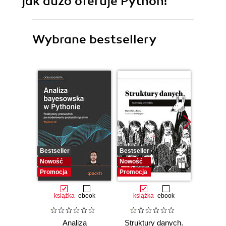
jak dużo oferuje Python!
Wybrane bestsellery
Bestseller
Bestseller
Bestselle
Nowość
Nowość
Promocj
Promocja
Promocja
książka
ebook
książka
ebook
ksią
Analiza
Struktury danych.
Pytho