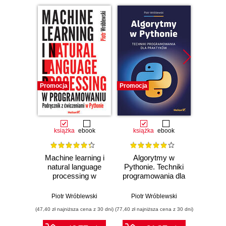
Promocja
Promocja
Bestselle
Promocj
książka
ebook
książka
ebook
ksią
Machine learning i
Algorytmy w
ABC k
natural language
Pythonie. Techniki
Wyda
processing w
programowania dla
Kompute
programowaniu.
praktyków
sz
Podręcznik z
int
Piotr Wróblewski
Piotr Wróblewski
Piotr
ćwiczeniami w
(47,40 zł najniższa cena z 30 dni)
(77,40 zł najniższa cena z 30 dni)
(41,40 zł naj
Pythonie