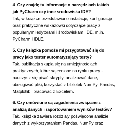
4. Czy znajdę tu informacje o narzędziach takich
Szablon tworzenia klasy 80
jak PyCharm czy inne środowiska IDE?
Klasy w wersji "PRO" 83
Tak, w książce przedstawiono instalację, konfigurację
Obiekty tworzone w wyniku operacji
oraz praktyczne wskazówki dotyczące pracy z
arytmetycznych 88
popularnymi edytorami i środowiskami IDE, m.in.
Dziedziczenie bywa proste 90
PyCharm i IDLE.
Podsumowanie praktycznych celów OOP 94
Rozdział 5. Przybornik skryptologa 95
5. Czy książka pomoże mi przygotować się do
pracy jako tester automatyzujący testy?
Najpierw pomyśl, potem rób! 95
Tak, publikacja skupia się na umiejętnościach
Parametry skryptów 96
praktycznych, które są cenione na rynku pracy -
Parametry w wersji PRO 109
nauczysz się pisać skrypty, analizować dane,
Moduły, czyli własne biblioteki 100
obsługiwać pliki, korzystać z bibliotek NumPy, Pandas,
Scenariusze pod kontrolą 101
Matplotlib i pracować z Excelem.
Interakcja z użytkownikiem 103
Kontrola błędów, czyli wyjątki 104
6. Czy omówione są zagadnienia związane z
Menu sterujące skryptem 108
analizą danych i raportowaniem wyników testów?
Wywołanie zewnętrznego programu w skrypcie
Tak, książka zawiera rozdziały poświęcone analizie
110
danych z wykorzystaniem Pandas, NumPy oraz
Wersja Windows 110