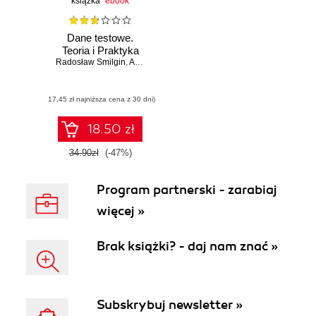
książka
ebook
Dane testowe.
Teoria i Praktyka
Radosław Smilgin
,
Anna Piaskowy
(17,45 zł najniższa cena z 30 dni)
18.50 zł
34.90zł
(-47%)
Program partnerski - zarabiaj
więcej »
Brak książki? - daj nam znać »
Subskrybuj newsletter »