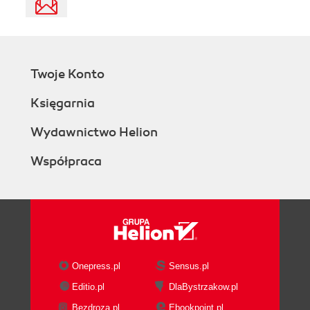
Twoje Konto
Księgarnia
Wydawnictwo Helion
Współpraca
Onepress.pl
Sensus.pl
Editio.pl
DlaBystrzakow.pl
Bezdroza.pl
Ebookpoint.pl