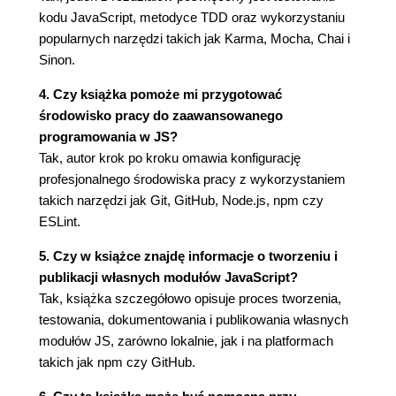
kodu JavaScript, metodyce TDD oraz wykorzystaniu
Bycze monstrum, czyli jak użytkownik
popularnych narzędzi takich jak Karma, Mocha, Chai i
spotkał developera (56)
Sinon.
Moduły a npm i GitHub (57)
Standardy modułów w JS-ie (58)
4. Czy książka pomoże mi przygotować
Moduł, czyli co? (59)
środowisko pracy do zaawansowanego
Wzorzec modułu (60)
programowania w JS?
Standard CJS (60)
Tak, autor krok po kroku omawia konfigurację
Standard AMD (62)
profesjonalnego środowiska pracy z wykorzystaniem
Standard UMD (64)
takich narzędzi jak Git, GitHub, Node.js, npm czy
Moduły ES6 (65)
ESLint.
Jak wczytać moduły ES6? (66)
jsnext:main (68)
5. Czy w książce znajdę informacje o tworzeniu i
Szybki test (69)
publikacji własnych modułów JavaScript?
Zadanie domowe (69)
Tak, książka szczegółowo opisuje proces tworzenia,
Podsumowanie (70)
testowania, dokumentowania i publikowania własnych
modułów JS, zarówno lokalnie, jak i na platformach
Rozdział 4. TDD - najpierw testy, potem kod! (71)
takich jak npm czy GitHub.
Testy? (71)
Rodzaje testów (72)