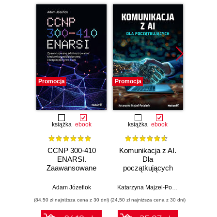
Promocja
Promocja
Promocj
książka
ebook
książka
ebook
ksią
CCNP 300-410
Komunikacja z AI.
Inf
ENARSI.
Dla
kodowa
Zaawansowane
początkujących
wprow
administrowanie
prz
sieciami
zas
Adam Józefiok
Katarzyna Majzel-Pośpiech
Wojcie
przedsiębiorstwa i
(84,50 zł najniższa cena z 30 dni)
(24,50 zł najniższa cena z 30 dni)
(29,49 zł naj
bezpieczeństwo
sieci