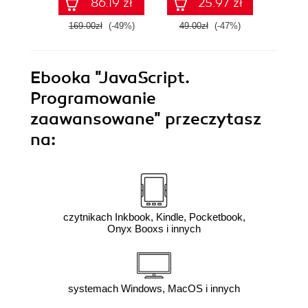
86.19 zł
25.97 zł
169.00zł
(-49%)
49.00zł
(-47%)
59.0
Ebooka
"JavaScript.
Programowanie
zaawansowane"
przeczytasz
na:
czytnikach Inkbook, Kindle, Pocketbook,
Onyx Booxs i innych
systemach Windows, MacOS i innych