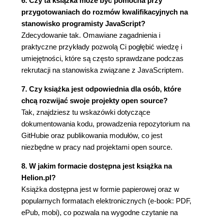
6. Czy ta książka może być pomocna przy
TDD, czyli wywracamy wszystko do góry nogami
przygotowaniach do rozmów kwalifikacyjnych na
(73)
stanowisko programisty JavaScript?
Testowanie w JS-ie (74)
Zdecydowanie tak. Omawiane zagadnienia i
Karma (75)
praktyczne przykłady pozwolą Ci pogłębić wiedzę i
Mocha (77)
umiejętności, które są często sprawdzane podczas
Chai (80)
rekrutacji na stanowiska związane z JavaScriptem.
Sinon (81)
7. Czy książka jest odpowiednia dla osób, które
Test coverage (83)
chcą rozwijać swoje projekty open source?
Continuous Integration (84)
Tak, znajdziesz tu wskazówki dotyczące
Zadanie domowe (85)
dokumentowania kodu, prowadzenia repozytorium na
Podsumowanie (85)
GitHubie oraz publikowania modułów, co jest
Rozdział 5. Tworzymy idealny projekt modułu w JS-
niezbędne w pracy nad projektami open source.
ie! (87)
8. W jakim formacie dostępna jest książka na
Ściągamy boilerplate'a! (87)
Helion.pl?
Struktura katalogów projektu (89)
Książka dostępna jest w formie papierowej oraz w
Katalog src (90)
popularnych formatach elektronicznych (e-book: PDF,
Katalog tests (90)
ePub, mobi), co pozwala na wygodne czytanie na