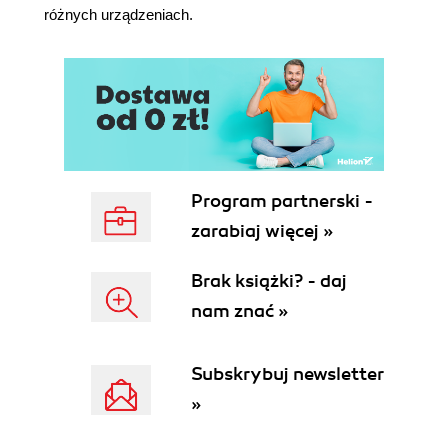
Katalog config (90)
różnych urządzeniach.
Katalog dist (91)
Zależności (92)
Narzędzia do testowania (93)
Narzędzia do budowania (93)
Narzędzia do publikacji (94)
Narzędzia do dokumentacji (94)
Skrypty npm (94)
Testowanie (95)
Program partnerski -
Konfiguracja (96)
zarabiaj więcej »
Jak użyć boilerplate'a? (98)
Droga niegitowa (98)
Brak książki? - daj
Droga gitowa (98)
nam znać »
Aktualizacja boilerplate'a (101)
Zadanie domowe (102)
Podsumowanie (102)
Subskrybuj newsletter
Rozdział 6. Silnik selektorów (103)
»
Silnik selektorów - WTF? (103)
Rozwiązanie natywne (104)