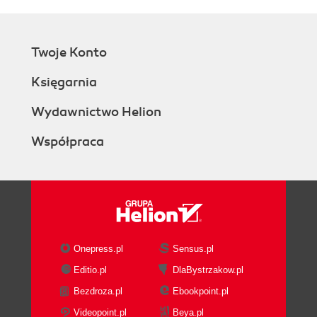
Sizzle (106)
Selektory BEM (107)
Drzewko BEM (108)
Twoje Konto
Projektujemy silnik selektorów! (109)
Księgarnia
SOLID (109)
Dzielimy silnik selektorów na części! (112)
Wydawnictwo Helion
Klasy?! (113)
Tworzymy klasę Selector! (117)
Współpraca
Konwerter selektorów (120)
Konfiguracja (121)
Konwertowanie selektorów (123)
Łączymy to do kupy! (127)
Piszemy sensowne regułki (130)
Zatem tworzymy silnik! (134)
Onepress.pl
Sensus.pl
Testy, testy (134)
Editio.pl
DlaBystrzakow.pl
Kod, kod (136)
Fabryka (139)
Bezdroza.pl
Ebookpoint.pl
Eksporter (141)
Videopoint.pl
Beya.pl