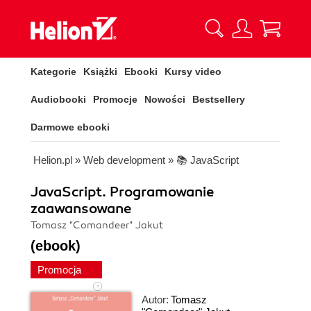
Kategorie
Książki
Ebooki
Kursy video
Audiobooki
Promocje
Nowości
Bestsellery
Darmowe ebooki
Helion.pl
»
Web development
»
📚 JavaScript
JavaScript. Programowanie
zaawansowane
Tomasz "Comandeer" Jakut
(ebook)
Promocja
Autor:
Tomasz