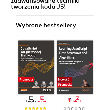
zaawansowane techniki
tworzenia kodu JS!
Wybrane bestsellery
Promocja
Nowość
Promocj
Promocja
książka
ebook
ebook