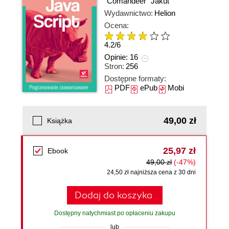
"Comandeer" Jakut
Wydawnictwo:
Helion
Ocena:
4.2
/
6
Opinie:
16
Stron:
256
Dostępne formaty:
PDF
ePub
Mobi
49,00 zł
Książka
25,97 zł
Ebook
49,00 zł
(-47%)
24,50 zł najniższa cena z 30 dni
Dodaj do koszyka
Dostępny natychmiast po opłaceniu zakupu
lub