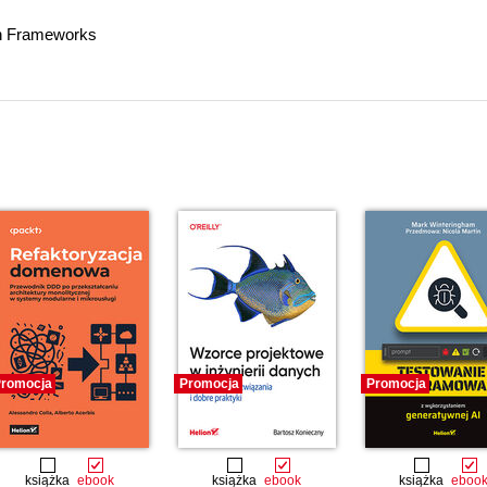
on Frameworks
romocja
Promocja
Promocja
książka
ebook
książka
ebook
książka
eboo