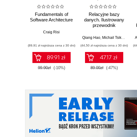
Fundamentals of
Relacyjne bazy
Software Architecture
danych. Ilustrowany
przewodnik
Craig Risi
Qiang Hao
,
Michail Tsikerdekis
A
(89,91 zł najniższa cena z 30 dni)
(44,50 zł najniższa cena z 30 dni)
(4
89.91 zł
47.17 zł
99.90zł
(-10%)
89.00zł
(-47%)