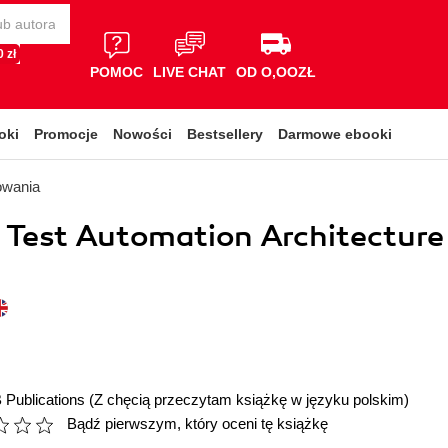
 zł
POMOC
LIVE CHAT
OD O,OOZŁ
oki
Promocje
Nowości
Bestsellery
Darmowe ebooki
owania
 Test Automation Architecture
 Publications
(Z chęcią przeczytam książkę w języku polskim)
Bądź pierwszym, który oceni tę książkę