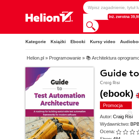
Inż. zwrotna 39,90
Kategorie
Książki
Ebooki
Kursy video
Audiobo
Helion.pl
»
Programowanie
»
📚 Architektura oprogram
Guide to
Craig Risi
(ebook)
Promocja
Autor:
Craig Risi
Wydawnictwo:
BPB
Ocena:
Stron:
484