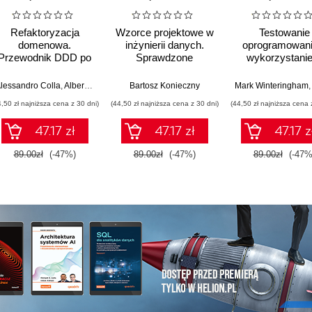
Refaktoryzacja
Wzorce projektowe w
Testowanie
domenowa.
inżynierii danych.
oprogramowani
Przewodnik DDD po
Sprawdzone
wykorzystani
przekształcaniu
rozwiązania i dobre
generatywnej 
architektury
praktyki
lessandro Colla
,
Alberto Acerbis
Bartosz Konieczny
Mark Winteringham
monolitycznej w
4,50 zł najniższa cena z 30 dni)
(44,50 zł najniższa cena z 30 dni)
(44,50 zł najniższa cena 
systemy modularne i
mikrousługi
47.17 zł
47.17 zł
47.17 z
89.00zł
(-47%)
89.00zł
(-47%)
89.00zł
(-47%