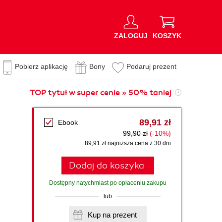
ZALOGUJ
KOSZYK
Pobierz aplikację
Bony
Podaruj prezent
TOP tytuł w super cenie » 50% taniej
89,91 zł
Ebook
99,90 zł
(-10%)
89,91 zł najniższa cena z 30 dni
Dodaj do koszyka
Dostępny natychmiast po opłaceniu zakupu
lub
Kup na prezent