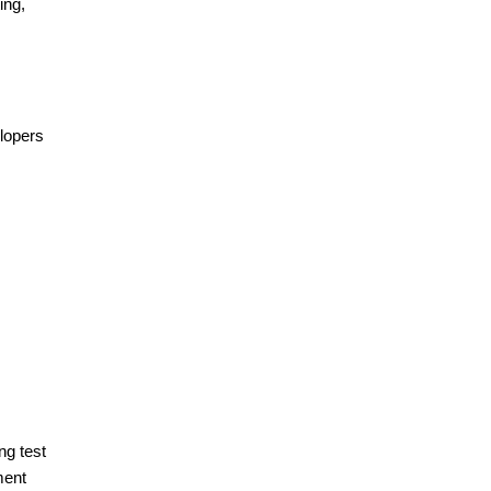
ing,
elopers
ng test
ment