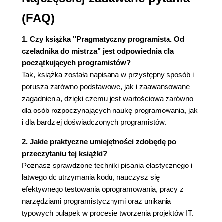
Izolacja i prawo Demeter (156)
Metaprogramowanie (162)
(FAQ)
Związki czasowe (167)
To tylko widok (174)
1. Czy książka "Pragmatyczny programista. Od
Tablice (181)
czeladnika do mistrza" jest odpowiednia dla
początkujących programistów?
6. Kiedy kodujemy... (187)
Tak, książka została napisana w przystępny sposób i
Programowanie przez koincydencję (188)
porusza zarówno podstawowe, jak i zaawansowane
Szybkość algorytmu (193)
zagadnienia, dzięki czemu jest wartościowa zarówno
Refaktoryzacja (200)
dla osób rozpoczynających naukę programowania, jak
Kod łatwy do testowania (205)
i dla bardziej doświadczonych programistów.
Złe kreatory (213)
2. Jakie praktyczne umiejętności zdobędę po
7. Przed projektem (217)
przeczytaniu tej książki?
Kopalnia wymagań (218)
Poznasz sprawdzone techniki pisania elastycznego i
Rozwiązywanie niemożliwych do rozwiązania
łatwego do utrzymania kodu, nauczysz się
łamigłówek (227)
efektywnego testowania oprogramowania, pracy z
Nie, dopóki nie jesteś gotowy (230)
narzędziami programistycznymi oraz unikania
Pułapka specyfikacji (232)
typowych pułapek w procesie tworzenia projektów IT.
Okręgi i strzałki (235)