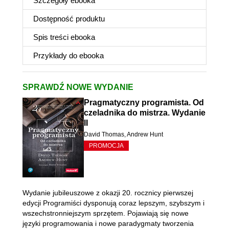
Szczegóły
ebooka
Dostępność produktu
Spis treści
ebooka
Przykłady do
ebooka
SPRAWDŹ NOWE WYDANIE
Pragmatyczny programista. Od
czeladnika do mistrza. Wydanie
II
David Thomas
,
Andrew Hunt
PROMOCJA
Wydanie jubileuszowe z okazji 20. rocznicy pierwszej
edycji Programiści dysponują coraz lepszym, szybszym i
wszechstronniejszym sprzętem. Pojawiają się nowe
języki programowania i nowe paradygmaty tworzenia