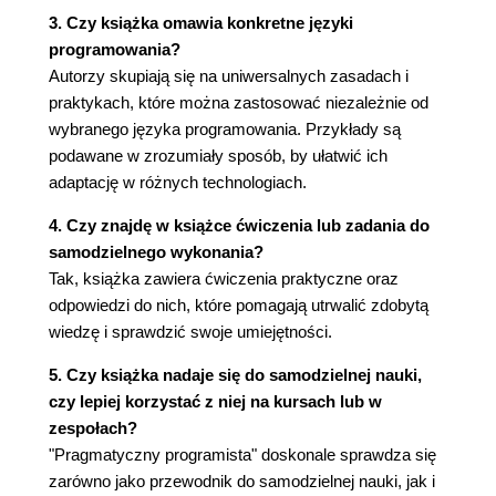
8. Pragmatyczne projekty (239)
3. Czy książka omawia konkretne języki
programowania?
Pragmatyczne zespoły (240)
Autorzy skupiają się na uniwersalnych zasadach i
Wszechobecna automatyzacja (246)
praktykach, które można zastosować niezależnie od
Bezlitosne testy (252)
wybranego języka programowania. Przykłady są
Pisanie przede wszystkim (262)
podawane w zrozumiały sposób, by ułatwić ich
Wielkie oczekiwania (269)
adaptację w różnych technologiach.
Duma i uprzedzenie (272)
A. Zasoby (275)
4. Czy znajdę w książce ćwiczenia lub zadania do
samodzielnego wykonania?
Profesjonalne społeczności (276)
Tak, książka zawiera ćwiczenia praktyczne oraz
Budowa biblioteki (276)
odpowiedzi do nich, które pomagają utrwalić zdobytą
Zasoby internetowe (279)
wiedzę i sprawdzić swoje umiejętności.
Bibliografia (288)
B. Odpowiedzi do ćwiczeń (293)
5. Czy książka nadaje się do samodzielnej nauki,
czy lepiej korzystać z niej na kursach lub w
Skorowidz (317)
zespołach?
"Pragmatyczny programista" doskonale sprawdza się
zarówno jako przewodnik do samodzielnej nauki, jak i