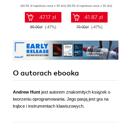
ćwiczenia
(44,50 zł najniższa cena z 30 dni)
(39,50 zł najniższa cena z 30 dni)
(29,95 zł naj
47.17 zł
41.87 zł
89.00zł
(-47%)
79.00zł
(-47%)
59.9
O autorach
ebooka
Andrew Hunt
jest autorem znakomitych książek o
tworzeniu oprogramowania. Jego pasją jest gra na
trąbce i instrumentach klawiszowych.