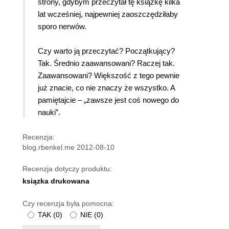
strony, gdybym przeczytał tę książkę kilka
lat wcześniej, najpewniej zaoszczędziłaby
sporo nerwów.
Czy warto ją przeczytać? Początkujący?
Tak. Średnio zaawansowani? Raczej tak.
Zaawansowani? Większość z tego pewnie
już znacie, co nie znaczy że wszystko. A
pamiętajcie – „zawsze jest coś nowego do
nauki”.
Recenzja:
blog.rbenkel.me 2012-08-10
Recenzja dotyczy produktu:
ksiązka drukowana
Czy recenzja była pomocna:
TAK
(
0
)
NIE
(
0
)