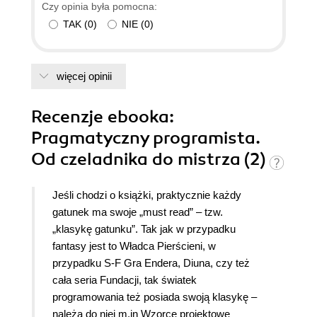
Czy opinia była pomocna:
TAK
(
0
)
NIE
(
0
)
więcej opinii
Recenzje
ebooka
:
Pragmatyczny programista.
Od czeladnika do mistrza (2)
Jeśli chodzi o książki, praktycznie każdy
gatunek ma swoje „must read” – tzw.
„klasykę gatunku”. Tak jak w przypadku
fantasy jest to Władca Pierścieni, w
przypadku S-F Gra Endera, Diuna, czy też
cała seria Fundacji, tak światek
programowania też posiada swoją klasykę –
należą do niej m.in Wzorce projektowe