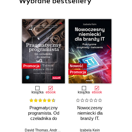
Wybrane bestsellery
Promocja
Nowość
Nowość
Promocja
Promocj
książka
ebook
książka
ebook
ksią
Pragmatyczny
Nowoczesny
Bill G
programista. Od
niemiecki dla
Władza
czeladnika do
branży IT.
O w
mistrza. Wydanie II
Praktyczne
biznes
przykłady i
n
David Thomas
,
Andrew Hunt
Izabela Kein
Anup