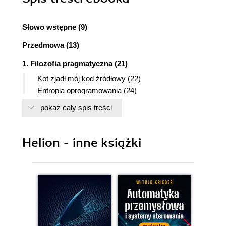
Słowo wstępne (9)
Przedmowa (13)
1. Filozofia pragmatyczna (21)
Kot zjadł mój kod źródłowy (22)
Entropia oprogramowania (24)
Zupa z kamieni i gotowane żaby (27)
pokaż cały spis treści
Odpowiednio dobre oprogramowanie (29)
Portfolio wiedzy (32)
Komunikuj się! (38)
Helion - inne książki
2. Postawa pragmatyczna (45)
Przekleństwo powielania (46)
Ortogonalność (53)
Odwracalność (63)
Pociski smugowe (67)
Prototypy i karteczki samoprzylepne (72)