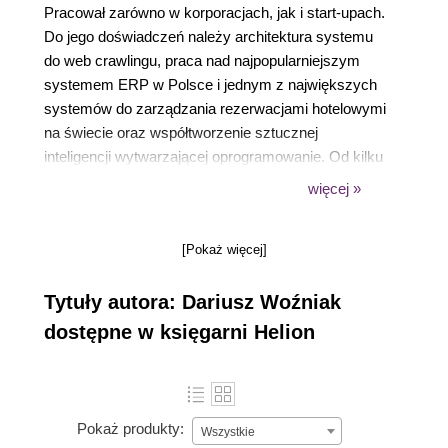
Pracował zarówno w korporacjach, jak i start-upach.
Do jego doświadczeń należy architektura systemu
do web crawlingu, praca nad najpopularniejszym
systemem ERP w Polsce i jednym z największych
systemów do zarządzania rezerwacjami hotelowymi
na świecie oraz współtworzenie sztucznej
inteligencji wytwarzającej oprogramowanie. Od kilku
lat prowadzi szkolenia w zakresie programowania
więcej »
oraz metod i technik pomagających zoptymalizować
procesy wytwarzania oprogramowania. Prócz
[Pokaż więcej]
programowania, pasjonuje się fotografią i
podróżowaniem.
Tytuły autora: Dariusz Woźniak
dostępne w księgarni Helion
Pokaż produkty:
Wszystkie