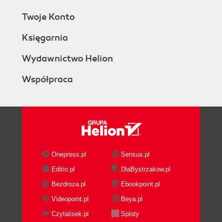
Twoje Konto
Księgarnia
Wydawnictwo Helion
Współpraca
Onepress.pl
Sensus.pl
Editio.pl
DlaBystrzakow.pl
Bezdroza.pl
Ebookpoint.pl
Videopoint.pl
Beya.pl
Czytalisek.pl
Sploty