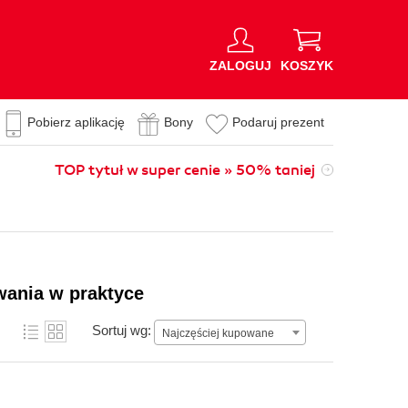
ZALOGUJ
KOSZYK
Pobierz aplikację
Bony
Podaruj prezent
TOP tytuł w super cenie » 50% taniej
wania w praktyce
Sortuj wg:
Najczęściej kupowane