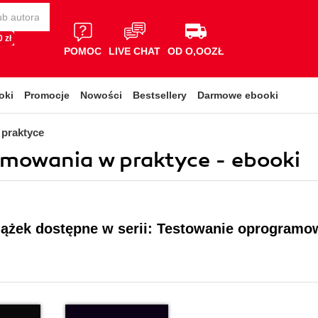
 zł
POMOC
LIVE CHAT
OD O,OOZŁ
oki
Promocje
Nowości
Bestsellery
Darmowe ebooki
praktyce
amowania w praktyce - ebooki
iążek dostępne w serii: Testowanie oprogramo