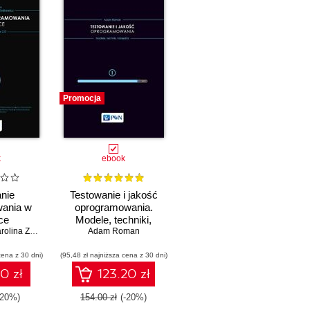
Promocja
k
ebook
nie
Testowanie i jakość
ania w
oprogramowania.
ce
Modele, techniki,
lina Zmitrowicz
Adam Roman
narzędzia
cena z 30 dni)
(95,48 zł najniższa cena z 30 dni)
0 zł
123.20 zł
-20%)
154.00 zł
(-20%)