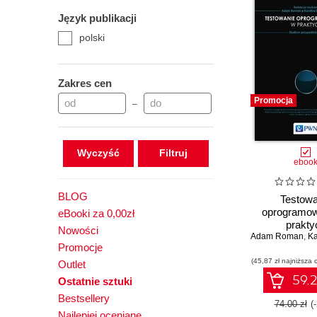
Język publikacji
polski
Zakres cen
Promocja
–
Wyczyść
eboo
BLOG
Testowa
oprogramow
eBooki za 0,00zł
prakty
Nowości
Adam Roman
,
Karo
Promocje
(45,87 zł najniższa 
Outlet
59.2
Ostatnie sztuki
Bestsellery
74.00 zł
(
Najlepiej oceniane