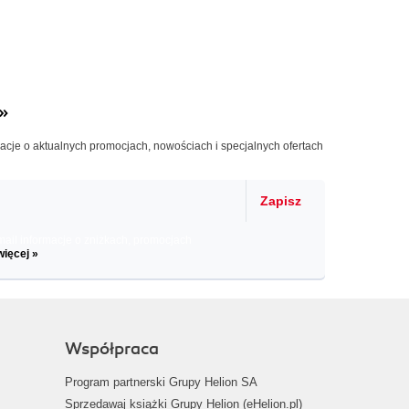
»
macje o aktualnych promocjach, nowościach i specjalnych ofertach
Zapisz
il informacje o zniżkach, promocjach
więcej »
Współpraca
Program partnerski Grupy Helion SA
Sprzedawaj książki Grupy Helion (eHelion.pl)