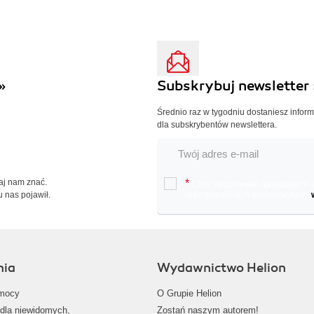
»
Subskrybuj newsletter 
Średnio raz w tygodniu dostaniesz infor
dla subskrybentów newslettera.
Daj nam znać.
*
Chcę otrzymywać na podany e-ma
u nas pojawił.
oraz nowościach wydawniczych.
nia
Wydawnictwo Helion
mocy
O Grupie Helion
dla niewidomych,
Zostań naszym autorem!