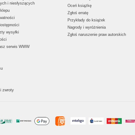
ych i niesłyszących
Oceń książkę
klepu
Zgłoś erratę
ywatności
Przykłady do książek
dostępności
Nagrody i wyróżnienia
zty wysyłki
Zgłoś naruszenie praw autorskich
ości
nasz serwis WWW
su
i zwroty