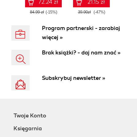
72.24 zł
21.15 zł
84.99 zł
(-15%)
39.90zł
(-47%)
Program partnerski - zarabiaj
więcej »
Brak książki? - daj nam znać »
Subskrybuj newsletter »
Twoje Konto
Księgarnia