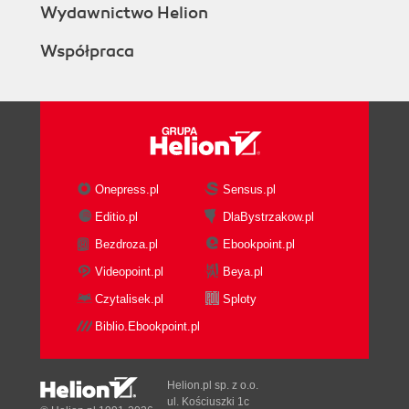
Wydawnictwo Helion
Współpraca
Onepress.pl
Sensus.pl
Editio.pl
DlaBystrzakow.pl
Bezdroza.pl
Ebookpoint.pl
Videopoint.pl
Beya.pl
Czytalisek.pl
Sploty
Biblio.Ebookpoint.pl
Helion.pl sp. z o.o.
ul. Kościuszki 1c