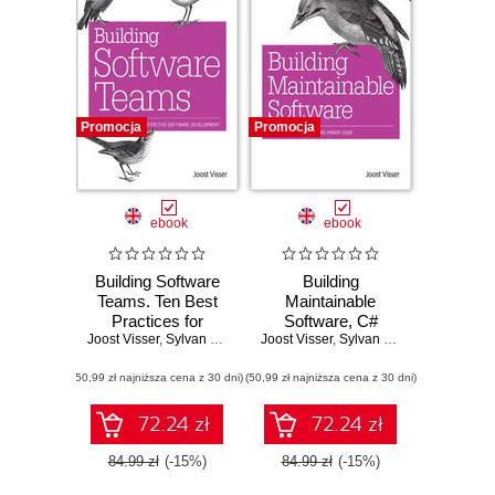
Promocja
Promocja
ebook
ebook
Building Software
Building
Teams. Ten Best
Maintainable
Practices for
Software, C#
Joost Visser
Effective Software
,
Sylvan Rigal
,
Gijs Wijnholds
Joost Visser
Edition. Ten
,
Sylvan Rigal
,
Gijs Wijnho
Development
Guidelines for
(50,99 zł najniższa cena z 30 dni)
(50,99 zł najniższa cena z 30 dni)
Future-Proof Code
72.24 zł
72.24 zł
84.99 zł
(-15%)
84.99 zł
(-15%)