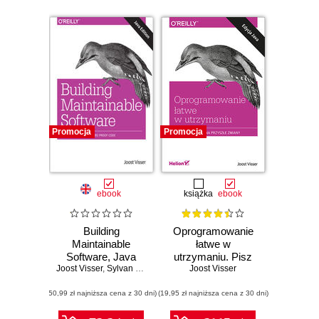
Promocja
Promocja
ebook
książka
ebook
Building
Oprogramowanie
Maintainable
łatwe w
Software, Java
utrzymaniu. Pisz
Joost Visser
Edition. Ten
,
Sylvan Rigal
,
Rob van der Leek
kod podatny na
Joost Visser
Guidelines for
przyszłe zmiany
(50,99 zł najniższa cena z 30 dni)
Future-Proof Code
(19,95 zł najniższa cena z 30 dni)