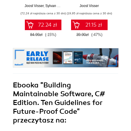
Development
przyszłe zmiany
Guid
Joost Visser
,
Sylvan Rigal
,
Gijs Wijnholds
Joost Visser
Joost Vis
Future
(72,24 zł najniższa cena z 30 dni)
(19,95 zł najniższa cena z 30 dni)
(72,24 zł naj
72.24 zł
21.15 zł
84.99zł
(-15%)
39.90zł
(-47%)
84.9
Ebooka
"Building
Maintainable Software, C#
Edition. Ten Guidelines for
Future-Proof Code"
przeczytasz na: