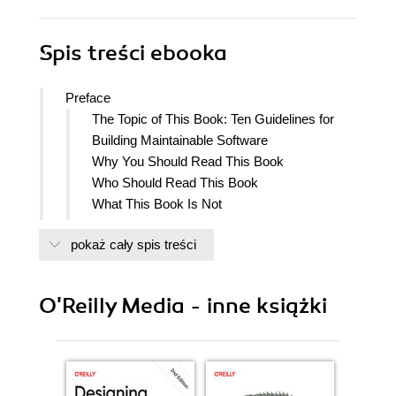
Spis treści
ebooka
Preface
The Topic of This Book: Ten Guidelines for
Building Maintainable Software
Why You Should Read This Book
Who Should Read This Book
What This Book Is Not
The Follow-up Book
pokaż cały spis treści
About the Software Improvement Group
About This Edition
Related Books
O'Reilly Media - inne książki
Conventions Used in This Book
Generic Names for Elements of Source Code
Using Code Examples
Safari Books Online
How to Contact Us