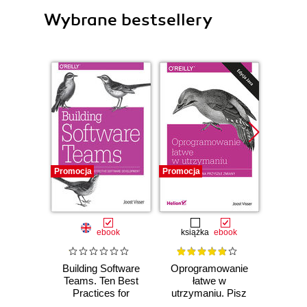
Wybrane bestsellery
Promocja
Promocja
Promocj
ebook
książka
ebook
Building Software
Oprogramowanie
B
Teams. Ten Best
łatwe w
Mai
Practices for
utrzymaniu. Pisz
Soft
Effective Software
kod podatny na
Edi