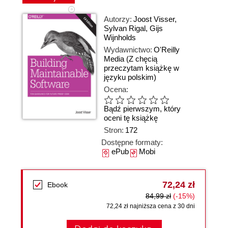
Autorzy:
Joost Visser
,
Sylvan Rigal
,
Gijs
Wijnholds
Wydawnictwo:
O'Reilly
Media
(Z chęcią
przeczytam książkę w
języku polskim)
Ocena:
Bądź pierwszym, który
oceni tę książkę
Stron:
172
Dostępne formaty:
ePub
Mobi
72,24 zł
Ebook
84,99 zł
(-15%)
72,24 zł najniższa cena z 30 dni