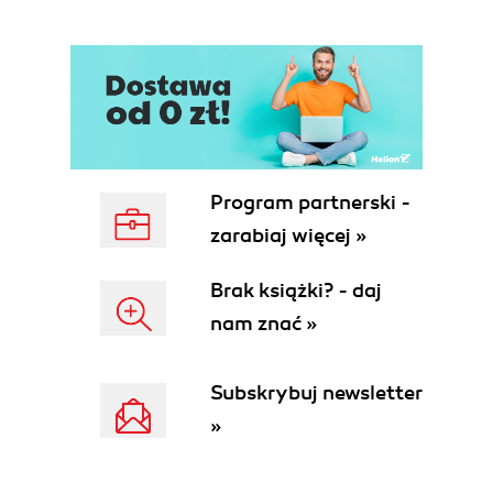
Misunderstandings About Maintainability
Misunderstanding: Maintainability Is
Language-Dependent
Misunderstanding: Maintainability Is
Industry-Dependent
Misunderstanding: Maintainability Is the
Same as the Absence of Bugs
Misunderstanding: Maintainability Is a
Program partnerski -
Binary Quantity
zarabiaj więcej »
Rating Maintainability
An Overview of the Maintainability Guidelines
Brak książki? - daj
2. Write Short Units of Code
nam znać »
Motivation
Short Units Are Easy to Test
Short Units Are Easy to Analyze
Subskrybuj newsletter
Short Units Are Easy to Reuse
»
How to Apply the Guideline
When Writing a New Unit
When Extending a Unit with New