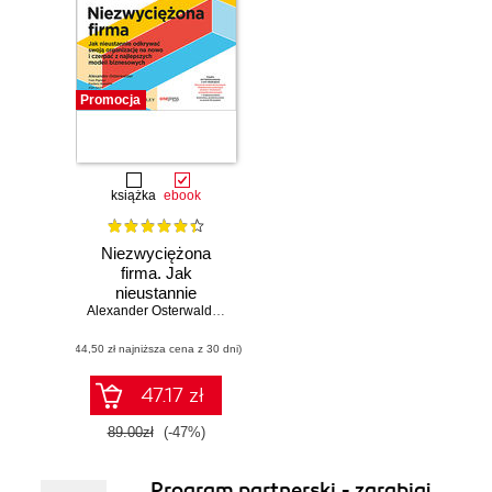
Promocja
książka
ebook
Niezwyciężona
firma. Jak
nieustannie
odkrywać swoją
Alexander Osterwalder
,
Yves Pigneur
,
Alan Smith
,
Frederic Etiemble
organizację na
(44,50 zł najniższa cena z 30 dni)
nowo i czerpać z
najlepszych modeli
biznesowych
47.17 zł
89.00zł
(-47%)
Program partnerski - zarabiaj