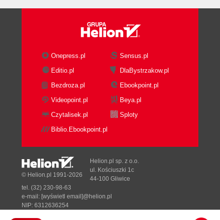
Onepress.pl
Sensus.pl
Editio.pl
DlaBystrzakow.pl
Bezdroza.pl
Ebookpoint.pl
Videopoint.pl
Beya.pl
Czytalisek.pl
Sploty
Biblio.Ebookpoint.pl
Helion.pl sp. z o.o.
ul. Kościuszki 1c
© Helion.pl 1991-2026
44-100 Gliwice
tel. (32) 230-98-63
e-mail:
[wyświetl email]@helion.pl
NIP: 6312636254
Regon: 241989027