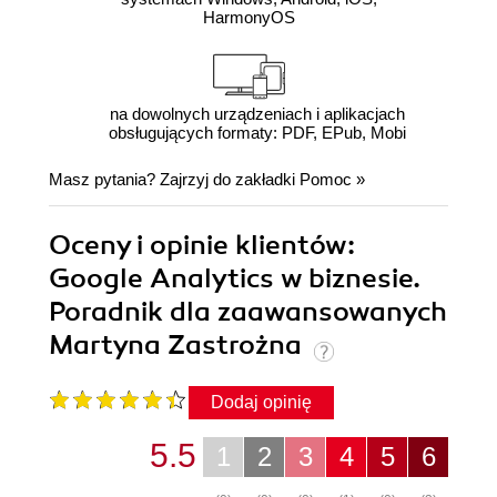
HarmonyOS
na dowolnych urządzeniach i aplikacjach
obsługujących formaty: PDF, EPub, Mobi
Masz pytania? Zajrzyj do zakładki
Pomoc
»
Oceny i opinie klientów:
Google Analytics w biznesie.
Poradnik dla zaawansowanych
Martyna Zastrożna
Dodaj opinię
5.5
1
2
3
4
5
6