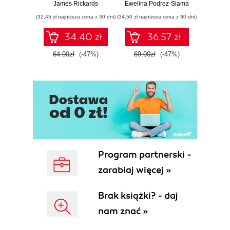
globalnej ekonomii
sobą,
James Rickards
Ewelina Podrez-Siama
Toma
zes
(32,45 zł najniższa cena z 30 dni)
(34,50 zł najniższa cena z 30 dni)
(29,95 zł naj
c
hiper
34.40 zł
36.57 zł
64.90zł
(-47%)
69.00zł
(-47%)
59.9
Program partnerski -
zarabiaj więcej »
Brak książki? - daj
nam znać »