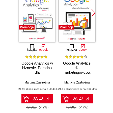
Promocja
Promocja
Promocj
książka
ebook
książka
ebook
ksią
Google Analytics w
Google Analytics
Googl
biznesie. Poradnik
dla
dla
marketingowców.
marke
zaawansowanych.
Wydanie III
Wy
Wydanie II
Martyna Zastrożna
Martyna Zastrożna
Martyn
(24,95 zł najniższa cena z 30 dni)
(24,95 zł najniższa cena z 30 dni)
(19,95 zł naj
26.45 zł
26.45 zł
49.90zł
(-47%)
49.90zł
(-47%)
39.9