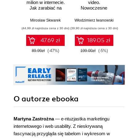
milion w internecie.
video.
inte
Jak zarabiać na
Nowoczesne
G
wiedzy i
narzędzia i
Pozyc
maksymalnie
strategie
Ads 
Mirosław Skwarek
Włodzimierz Iwanowski
Marta Ko
wykorzystać swój
inwestycyjne
Analy
(44,99 zł najniższa cena z 30 dni)
(39,90 zł najniższa cena z 30 dni)
(44,50 zł naj
potencjał
biz
co
47.69 zł
189.05 zł
mar
Wy
89.99zł
(-47%)
199.00zł
(-5%)
89.0
zaktu
roz
O autorze
ebooka
Martyna Zastrożna
— e-ntuzjastka marketingu
internetowego i web usability. Z nieskrywaną
fascynacją przygląda się tabelom i wykresom w