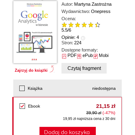
Autor:
Martyna Zastrożna
Wydawnictwo:
Onepress
Ocena:
5.5
/
6
Opinie:
4
Stron:
224
Dostępne formaty:
PDF
ePub
Mobi
Czytaj fragment
Zajrzyj do książki
Książka
niedostępna
21,15 zł
Ebook
39,90 zł
(-47%)
19,95 zł najniższa cena z 30 dni
Dodaj do koszyka