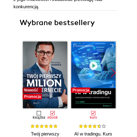
konkurencją.
Wybrane bestsellery
Nowość
Promocja
Promocj
Promocja
książka
ebook
kurs
ksią
Twój pierwszy
AI w tradingu. Kurs
Ma