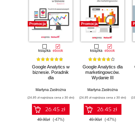
Promocja
Promocja
P
książka
ebook
książka
ebook
Google Analytics w
Google Analytics dla
biznesie. Poradnik
marketingowców.
dla
Wydanie III
zaawansowanych.
Wydanie II
Martyna Zastrożna
Martyna Zastrożna
(24,95 zł najniższa cena z 30 dni)
(24,95 zł najniższa cena z 30 dni)
(1
26.45 zł
26.45 zł
49.90zł
(-47%)
49.90zł
(-47%)