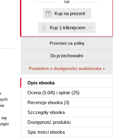
lub
Kup na prezent
Kup 1-kliknięciem
Przenieś na półkę
Do przechowalni
Powiadom o dostępności audiobooka »
Opis
ebooka
Ocena (
5.0
/
6
) i opinie (25)
u
nych
Recenzje
ebooka
(3)
mie
Szczegóły
ebooka
 się
Dostępność produktu
zięki
Spis treści
ebooka