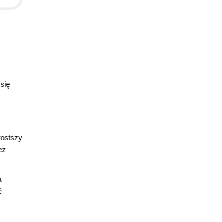
się
rostszy
ez
a
ć