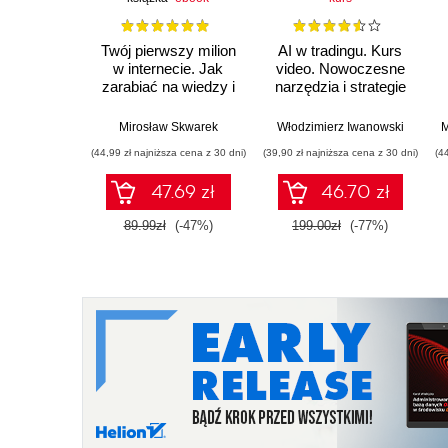
Twój pierwszy milion
AI w tradingu. Kurs
w internecie. Jak
video. Nowoczesne
zarabiać na wiedzy i
narzędzia i strategie
maksymalnie
inwestycyjne
wykorzystać swój
Mirosław Skwarek
Włodzimierz Iwanowski
M
potencjał
(44,99 zł najniższa cena z 30 dni)
(39,90 zł najniższa cena z 30 dni)
(4
47.69 zł
46.70 zł
89.99zł
(-47%)
199.00zł
(-77%)