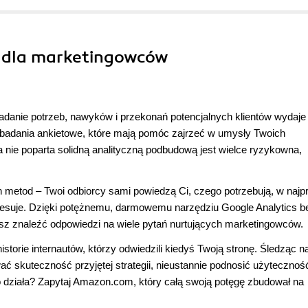
s dla marketingowców
badanie potrzeb, nawyków i przekonań potencjalnych klientów wydaje 
i badania ankietowe, które mają pomóc zajrzeć w umysły Twoich
nie poparta solidną analityczną podbudową jest wielce ryzykowna,
h metod – Twoi odbiorcy sami powiedzą Ci, czego potrzebują, w najp
interesuje. Dzięki potężnemu, darmowemu narzędziu Google Analytics b
sz znaleźć odpowiedzi na wiele pytań nurtujących marketingowców.
istorie internautów, którzy odwiedzili kiedyś Twoją stronę. Śledząc n
ć skuteczność przyjętej strategii, nieustannie podnosić użytecznoś
 działa? Zapytaj Amazon.com, który całą swoją potęgę zbudował na