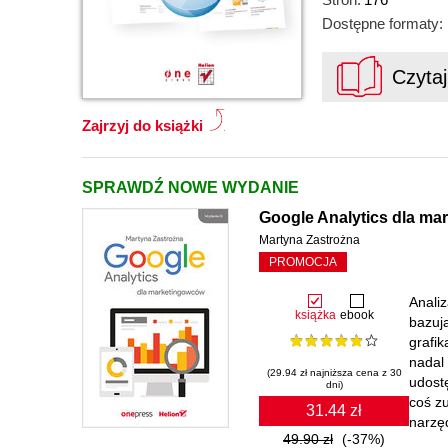
Dostępne formaty:
Czyta
Zajrzyj do książki
SPRAWDŹ NOWE WYDANIE
Google Analytics dla mar
Martyna Zastrożna
PROMOCJA
Anali
książka
ebook
bazuj
grafik
nadal 
(29.94 zł najniższa cena z 30
udost
dni)
coś zu
31.44 zł
narzęd
49.90 zł
(-37%)