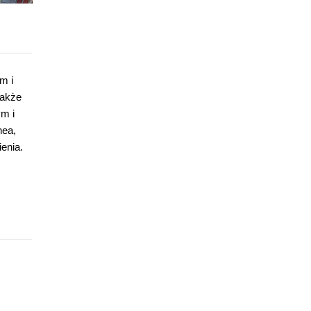
m i
także
ym i
nea,
enia.