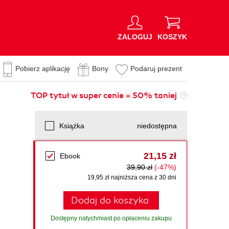
ZALOGUJ
KOSZYK
Pobierz aplikację
Bony
Podaruj prezent
TOP tytuł w super cenie » 50% taniej
Książka
niedostępna
21,15 zł
Ebook
39,90 zł
(-47%)
19,95 zł najniższa cena z 30 dni
Dodaj do koszyka
Dostępny natychmiast po opłaceniu zakupu