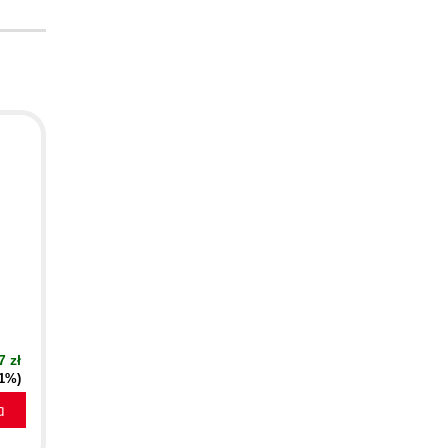
7 zł
51%)
a