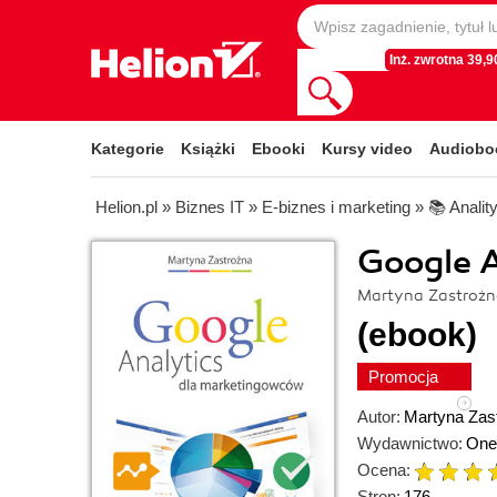
Inż. zwrotna 39,90
Kategorie
Książki
Ebooki
Kursy video
Audiobo
Helion.pl
»
Biznes IT
»
E-biznes i marketing
»
📚 Analit
Google 
Martyna Zastroż
(ebook)
Promocja
Autor:
Martyna Zas
Wydawnictwo:
One
Ocena:
Stron:
176