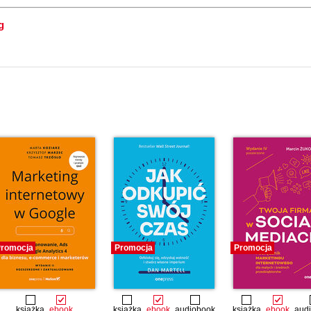
g
romocja
Promocja
Promocja
książka
ebook
książka
ebook
audiobook
książka
ebook
aud