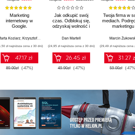
Marketing
Jak odkupić swój
Twoja firma w so
internetowy w
czas. Odblokuj się,
mediach. Podręc
Google.
odzyskaj wolność i
marketingu
Pozycjonowanie, Ads
stwórz własne
internetowego 
& Google Analytics 4
imperium
małych i średn
arta Koziarz
,
Krzysztof Marzec
,
Tomasz Trzósło
Dan Martell
Marcin Żukowsk
dla biznesu, e-
przedsiębiorst
4,50 zł najniższa cena z 30 dni)
(24,95 zł najniższa cena z 30 dni)
(29,49 zł najniższa cena 
commerce,
Wydanie IV
marketerów. Wydanie
poszerzone
47.17 zł
26.45 zł
31.27 z
II zaktualizowane i
rozszerzone
89.00zł
(-47%)
49.90zł
(-47%)
59.00zł
(-47%