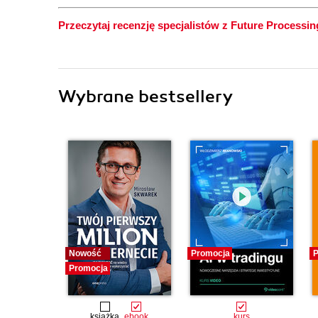
Przeczytaj recenzję specjalistów z Future Processin
Wybrane bestsellery
Nowość
Promocja
P
Promocja
książka
ebook
kurs