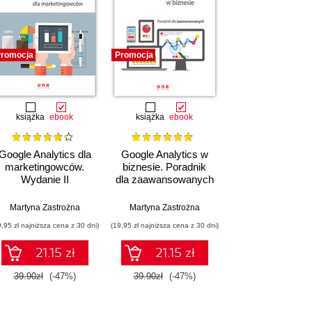
romocja
Promocja
książka
ebook
książka
ebook
Google Analytics dla
Google Analytics w
marketingowców.
biznesie. Poradnik
Wydanie II
dla zaawansowanych
Martyna Zastrożna
Martyna Zastrożna
9,95 zł najniższa cena z 30 dni)
(19,95 zł najniższa cena z 30 dni)
21.15 zł
21.15 zł
39.90zł
(-47%)
39.90zł
(-47%)