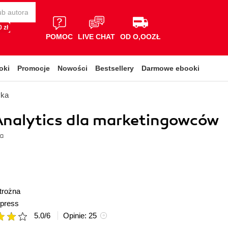
 zł
POMOC
LIVE CHAT
OD O,OOZŁ
oki
Promocje
Nowości
Bestsellery
Darmowe ebooki
yka
Analytics dla marketingowców
na
trożna
press
5.0
/
6
Opinie:
25