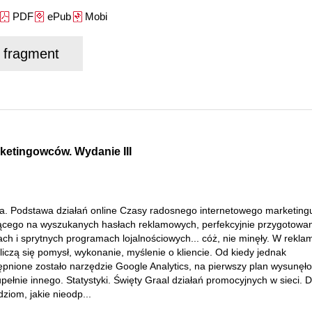
PDF
ePub
Mobi
j fragment
ketingowców. Wydanie III
za. Podstawa działań online Czasy radosnego internetowego marketing
ącego na wyszukanych hasłach reklamowych, perfekcyjnie przygotowa
ach i sprytnych programach lojalnościowych... cóż, nie minęły. W rekla
liczą się pomysł, wykonanie, myślenie o kliencie. Od kiedy jednak
ępnione zostało narzędzie Google Analytics, na pierwszy plan wysunęło
pełnie innego. Statystyki. Święty Graal działań promocyjnych w sieci. D
ziom, jakie nieodp...