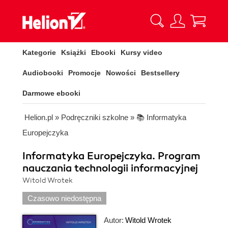
Kategorie
Książki
Ebooki
Kursy video
Audiobooki
Promocje
Nowości
Bestsellery
Darmowe ebooki
Helion.pl
»
Podręczniki szkolne
»
📚 Informatyka
Europejczyka
Informatyka Europejczyka. Program
nauczania technologii informacyjnej
Witold Wrotek
Czasowo niedostępna
Autor:
Witold Wrotek