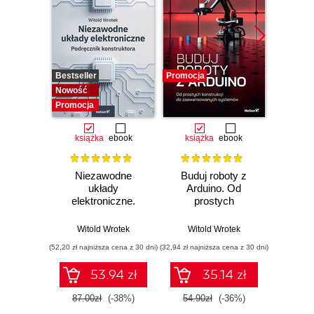
Bestseller
Promocja
Promocj
Nowość
Promocja
książka
ebook
książka
ebook
ksią
Niezawodne
Buduj roboty z
Raspb
układy
Arduino. Od
p
elektroniczne.
prostych
Podręcznik
konstrukcji do
Wit
konstruktora
zaawansowanych
Witold Wrotek
Witold Wrotek
systemów
(52,20 zł najniższa cena z 30 dni)
(32,94 zł najniższa cena z 30 dni)
(41,40 zł naj
53.94 zł
35.14 zł
87.00zł
(-38%)
54.90zł
(-36%)
69.0