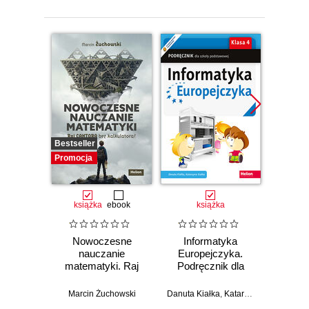
Bestseller
Promocja
książka
ebook
książka
Nowoczesne
Informatyka
Inf
nauczanie
Europejczyka.
Euro
matematyki. Raj
Podręcznik dla
Podr
Cantora bez
szkoły
kalkulatora?
podstawowej.
pods
Marcin Żuchowski
Danuta Kiałka
,
Katarzyna Kiałka
Jolan
Klasa 4
K