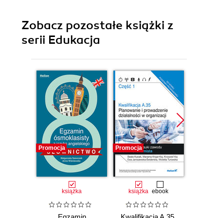
Zobacz pozostałe książki z
serii Edukacja
Promocja
Promocja
Promocj
książka
książka
ebook
ksią
Egzamin
Kwalifikacja A.35.
Kwalif