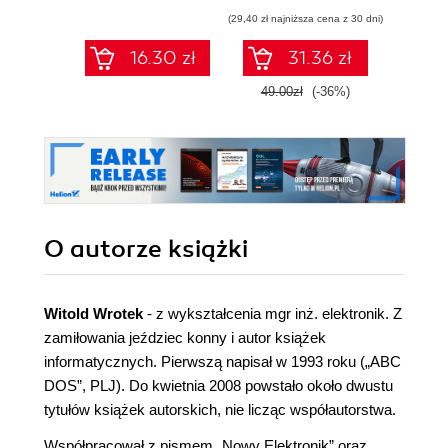
Klasa 7 (Wydanie
Klasa
(29,40 zł najniższa cena z 30 dni)
II)
16.30 zł
31.36 zł
49.00zł
(-36%)
O autorze
książki
Witold Wrotek
- z wykształcenia mgr inż. elektronik. Z
zamiłowania jeździec konny i autor książek
informatycznych. Pierwszą napisał w 1993 roku („ABC
DOS”, PLJ). Do kwietnia 2008 powstało około dwustu
tytułów książek autorskich, nie licząc współautorstwa.
Współpracował z pismem „Nowy Elektronik” oraz