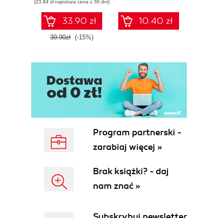
(23,94 zł najniższa cena z 30 dni)
33.90 zł
10.40 zł
39.90zł
(-15%)
Program partnerski -
zarabiaj więcej »
Brak książki? - daj
nam znać »
Subskrybuj newsletter