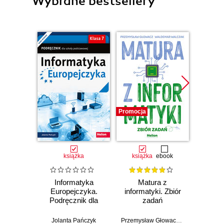
Wybrane bestsellery
Promocja
książka
książka
ebook
Informatyka
Matura z
Inf
Europejczyka.
informatyki. Zbiór
Euro
Podręcznik dla
zadań
Podr
szkoły
podstawowej.
pods
Jolanta Pańczyk
Przemysław Głowacz
,
Waldemar Wal
Danuta K