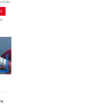
z 30 dni)
(19,95 zł najniższa cena z 30 dni)
(186,75 zł najniższa cena z 30 dni)
zł
21.15 zł
46.70 zł
%)
39.90zł
(-47%)
249.00zł
(-81%)
zą