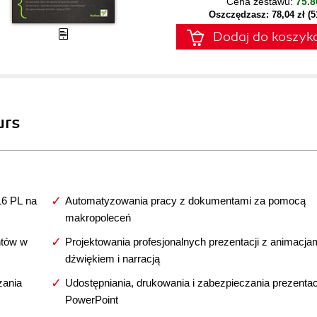
Cena zestawu:
75.8
Oszczędzasz: 78,04 zł (
Dodaj do koszyk
urs
16 PL na
Automatyzowania pracy z dokumentami za pomocą
makropoleceń
ntów w
Projektowania profesjonalnych prezentacji z animacjam
dźwiękiem i narracją
zania
Udostępniania, drukowania i zabezpieczania prezentac
PowerPoint