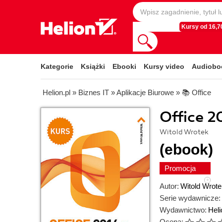
Kursy od 16,70
Kategorie
Książki
Ebooki
Kursy video
Audiobo
Helion.pl
»
Biznes IT
»
Aplikacje Biurowe
»
📚 Office
Office 2
Witold Wrotek
(ebook)
Promocja
Autor:
Witold Wrote
Serie wydawnicze:
Wydawnictwo:
Heli
Ocena: