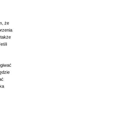
m, że
orzenia
 także
eśli
ugiwać
ędzie
ać
uka