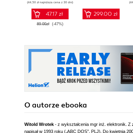
(44,50 zł najniższa cena z 30 dni)
(4
47.17 zł
299.00 zł
89.00zł
(-47%)
O autorze
ebooka
Witold Wrotek
- z wykształcenia mgr inż. elektronik. Z
napisał w 1993 roku („ABC DOS”, PLJ). Do kwietnia 2008