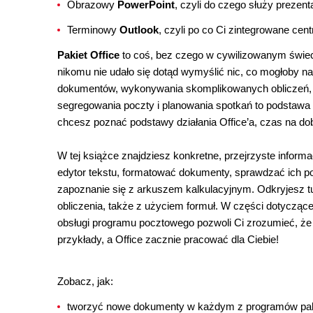
Obrazowy
PowerPoint
, czyli do czego służy prezent
Terminowy
Outlook
, czyli po co Ci zintegrowane c
Pakiet Office
to coś, bez czego w cywilizowanym świec
nikomu nie udało się dotąd wymyślić nic, co mogłoby n
dokumentów, wykonywania skomplikowanych obliczeń, 
segregowania poczty i planowania spotkań to podstawa pr
chcesz poznać podstawy działania Office’a, czas na dob
W tej książce znajdziesz konkretne, przejrzyste inform
edytor tekstu, formatować dokumenty, sprawdzać ich p
zapoznanie się z arkuszem kalkulacyjnym. Odkryjesz 
obliczenia, także z użyciem formuł. W części dotycząc
obsługi programu pocztowego pozwoli Ci zrozumieć, że O
przykłady, a Office zacznie pracować dla Ciebie!
Zobacz, jak:
tworzyć nowe dokumenty w każdym z programów paki