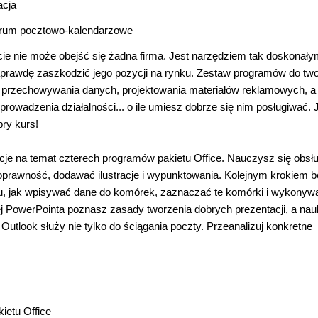
acja
entrum pocztowo-kalendarzowe
ie nie może obejść się żadna firma. Jest narzędziem tak doskonały
aprawdę zaszkodzić jego pozycji na rynku. Zestaw programów do tw
przechowywania danych, projektowania materiałów reklamowych, a
owadzenia działalności... o ile umiesz dobrze się nim posługiwać. J
ry kurs!
acje na temat czterech programów pakietu Office. Nauczysz się obsł
oprawność, dodawać ilustracje i wypunktowania. Kolejnym krokiem b
tu, jak wpisywać dane do komórek, zaznaczać te komórki i wykonyw
ej PowerPointa poznasz zasady tworzenia dobrych prezentacji, a na
utlook służy nie tylko do ściągania poczty. Przeanalizuj konkretne
etu Office