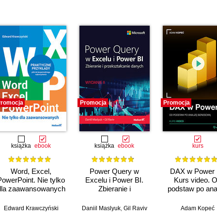
romocja
Promocja
Promocja
książka
ebook
książka
ebook
kurs
Word, Excel,
Power Query w
DAX w Power 
PowerPoint. Nie tylko
Excelu i Power BI.
Kurs video. 
dla zaawansowanych
Zbieranie i
podstaw po ana
przekształcanie
biznesową
danych. Wydanie II
Edward Krawczyński
Daniil Maslyuk
,
Gil Raviv
Adam Kopeć