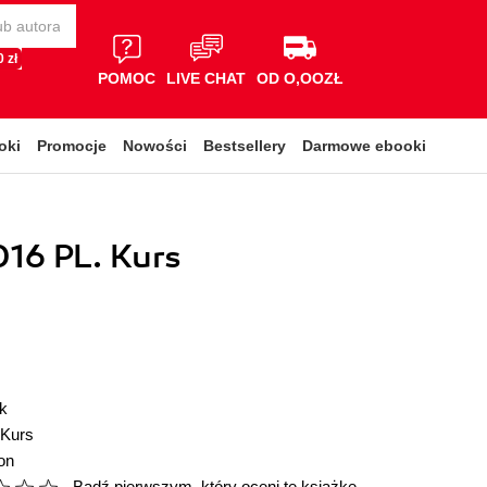
 zł
POMOC
LIVE CHAT
OD O,OOZŁ
oki
Promocje
Nowości
Bestsellery
Darmowe ebooki
016 PL. Kurs
k
Kurs
on
Bądź pierwszym, który oceni tę książkę