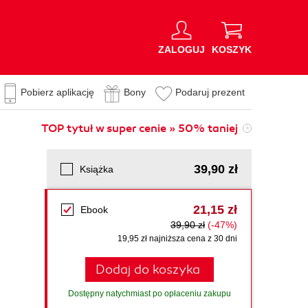
ZALOGUJ
KOSZYK
Pobierz aplikację
Bony
Podaruj prezent
TOP tytuł w super cenie » 50% taniej
39,90 zł
Książka
21,15 zł
Ebook
39,90 zł
(-47%)
19,95 zł najniższa cena z 30 dni
Dodaj do koszyka
Dostępny natychmiast po opłaceniu zakupu