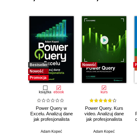
Bestseller
Nowość
P
Nowość
Promocja
książka
ebook
kurs
Power Query w
Power Query. Kurs
Excelu. Analizuj dane
video. Analizuj dane
jak profesjonalista
jak profesjonalista
Adam Kopeć
Adam Kopeć