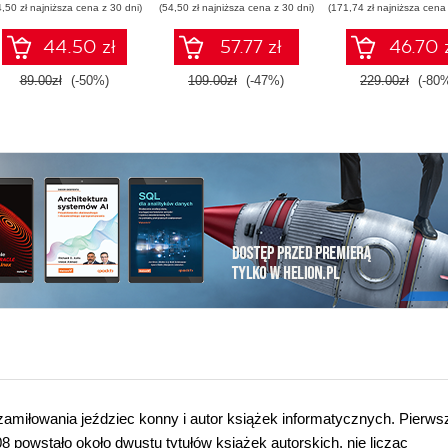
4,50 zł najniższa cena z 30 dni)
(54,50 zł najniższa cena z 30 dni)
(171,74 zł najniższa cena 
44.50 zł
57.77 zł
46.70 
89.00zł
(-50%)
109.00zł
(-47%)
229.00zł
(-80
 zamiłowania jeździec konny i autor książek informatycznych. Pierws
 powstało około dwustu tytułów książek autorskich, nie licząc