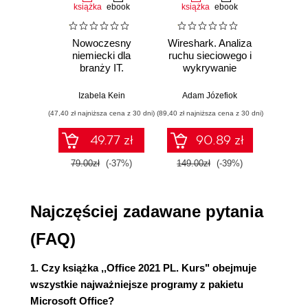
Ręczne zapisywanie dokumentu do pliku (26)
książka
ebook
książka
ebook
ksią
Pasek narzędzi Szybki dostęp (27)
Karty i wstążki (28)
Nowoczesny
Wireshark. Analiza
Aut
Dostosowywanie wstążki (29)
niemiecki dla
ruchu sieciowego i
prze
branży IT.
wykrywanie
s
Skróty klawiaturowe (30)
Praktyczne
włamań
ste
Podsumowanie (32)
przykłady i
p
Izabela Kein
Adam Józefiok
Wito
ćwiczenia
Rozdział 1. Word (33)
(47,40 zł najniższa cena z 30 dni)
(89,40 zł najniższa cena z 30 dni)
(35,94 zł naj
Przykłady (34)
49.77 zł
90.89 zł
Tworzenie nowego dokumentu (34)
Pomoc ortograficzna (39)
79.00zł
(-37%)
149.00zł
(-39%)
59.9
Usuwanie wyrazu ze słownika
ortograficznego (41)
Najczęściej zadawane pytania
Autokorekta (43)
Zamiana ścieżek internetowych i sieciowych
(FAQ)
na hiperłącza (45)
Zaznaczanie tekstu (46)
1. Czy książka ,,Office 2021 PL. Kurs" obejmuje
Kopiowanie tekstu (48)
wszystkie najważniejsze programy z pakietu
Przenoszenie tekstu z użyciem Schowka
Microsoft Office?
(49)