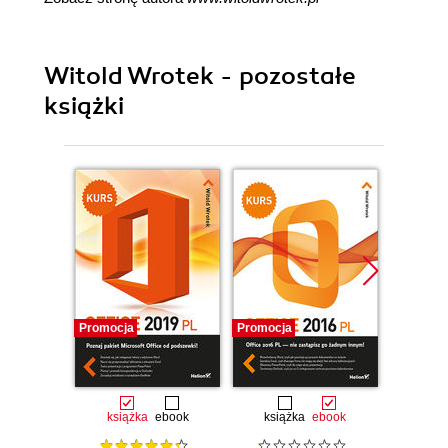
Witold Wrotek - pozostałe
książki
Promocja
Promocja
Bestselle
Nowość
Promocj
książka
ebook
książka
ebook
ksią