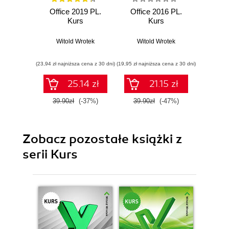
Office 2019 PL.
Office 2016 PL.
Nie
Kurs
Kurs
elek
Pod
Witold Wrotek
Witold Wrotek
kon
Wit
(23,94 zł najniższa cena z 30 dni)
(19,95 zł najniższa cena z 30 dni)
(52,20 zł naj
25.14 zł
21.15 zł
39.90zł
(-37%)
39.90zł
(-47%)
87.0
Zobacz pozostałe książki z
serii Kurs