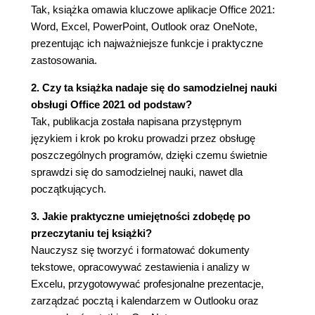
Tak, książka omawia kluczowe aplikacje Office 2021:
Przenoszenie tekstu przez przeciąganie (50)
Word, Excel, PowerPoint, Outlook oraz OneNote,
Formatowanie za pomocą stylów (51)
prezentując ich najważniejsze funkcje i praktyczne
Formatowanie za pomocą atrybutów (55)
zastosowania.
Wyrównywanie tekstu (57)
Wypunktowania (57)
2. Czy ta książka nadaje się do samodzielnej nauki
Wyliczenia (58)
obsługi Office 2021 od podstaw?
Zmiana symbolu wypunktowania (59)
Tak, publikacja została napisana przystępnym
Własny znak wypunktowania (61)
językiem i krok po kroku prowadzi przez obsługę
Interlinia (63)
poszczególnych programów, dzięki czemu świetnie
Odstępy akapitów (64)
sprawdzi się do samodzielnej nauki, nawet dla
Tekst w kolumnach (65)
początkujących.
Zamiana znaków (67)
3. Jakie praktyczne umiejętności zdobędę po
Wstawianie ilustracji (69)
przeczytaniu tej książki?
Podsumowanie (72)
Nauczysz się tworzyć i formatować dokumenty
Rozdział 2. Excel (73)
tekstowe, opracowywać zestawienia i analizy w
Przykłady (74)
Excelu, przygotowywać profesjonalne prezentacje,
Tworzenie nowego dokumentu (74)
zarządzać pocztą i kalendarzem w Outlooku oraz
Zaznaczanie ciągu znaków (77)