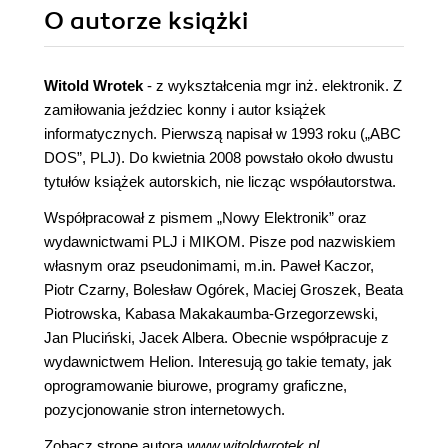
O autorze
książki
Witold Wrotek
- z wykształcenia mgr inż. elektronik. Z
zamiłowania jeździec konny i autor książek
informatycznych. Pierwszą napisał w 1993 roku („ABC
DOS”, PLJ). Do kwietnia 2008 powstało około dwustu
tytułów książek autorskich, nie licząc współautorstwa.
Współpracował z pismem „Nowy Elektronik” oraz
wydawnictwami PLJ i MIKOM. Pisze pod nazwiskiem
własnym oraz pseudonimami, m.in. Paweł Kaczor,
Piotr Czarny, Bolesław Ogórek, Maciej Groszek, Beata
Piotrowska, Kabasa Makakaumba-Grzegorzewski,
Jan Pluciński, Jacek Albera. Obecnie współpracuje z
wydawnictwem Helion. Interesują go takie tematy, jak
oprogramowanie biurowe, programy graficzne,
pozycjonowanie stron internetowych.
Zobacz stronę autora
www.witoldwrotek.pl