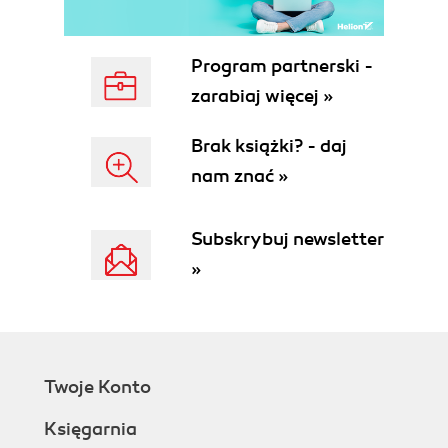
Forma dostosowana do wieku (120)
Multimedia (120)
Program partnerski -
Kolorystyka (121)
zarabiaj więcej »
Czcionki (121)
Sposób wyświetlania (122)
Brak książki? - daj
Zdjęcia a problemy z płynnym odtwarzaniem
prezentacji (123)
nam znać »
Animacje (124)
Ilustracje (124)
Subskrybuj newsletter
Tekst (124)
Przykłady (125)
»
Tworzenie nowego dokumentu (125)
Wpisywanie tekstu na slajdzie (126)
Dodawanie slajdu (128)
Zmiana układu slajdu (130)
Dodawanie notatek (131)
Twoje Konto
Dodawanie komentarzy (133)
Księgarnia
Zapisywanie prezentacji (135)