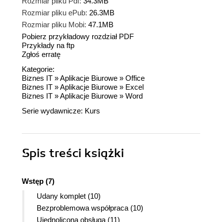
Rozmiar pliku Pdf:
34.3MB
Rozmiar pliku ePub:
26.3MB
Rozmiar pliku Mobi:
47.1MB
Pobierz przykładowy rozdział PDF
Przykłady na ftp
Zgłoś erratę
Kategorie:
Biznes IT
»
Aplikacje Biurowe
»
Office
Biznes IT
»
Aplikacje Biurowe
»
Excel
Biznes IT
»
Aplikacje Biurowe
»
Word
Serie wydawnicze:
Kurs
Spis treści
książki
Wstęp (7)
Udany komplet (10)
Bezproblemowa współpraca (10)
Ujednolicona obsługa (11)