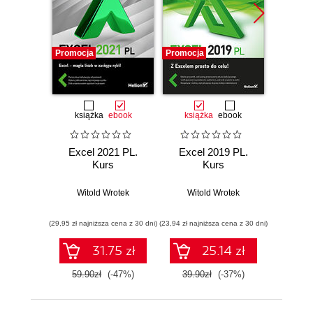
Promocja
Promocja
Promocj
książka
ebook
książka
ebook
ksią
Excel 2021 PL.
Excel 2019 PL.
Kurs
Kurs
komp
Kurs.
Witold Wrotek
Witold Wrotek
Wit
(29,95 zł najniższa cena z 30 dni)
(23,94 zł najniższa cena z 30 dni)
(22,45 zł naj
31.75 zł
25.14 zł
59.90zł
(-47%)
39.90zł
(-37%)
44.9