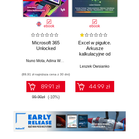
ebook
ebook
Microsoft 365
Excel w pigułce.
Using
Unlocked
Arkusze
365 
kalkulacyjne od
podstaw po
Nuno Mota
,
Adina Waffenschmidt
Keit
zaawansowane
Leszek Owsianko
rozwiązania
(89,91 zł najniższa cena z 30 dni)
(89,91 zł naj
89.91 zł
44.99 zł
99.90zł
(-10%)
99.9