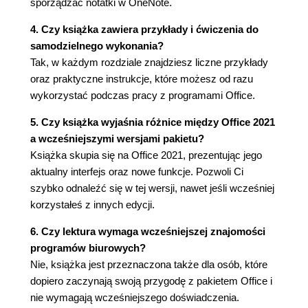
sporządzać notatki w OneNote.
Zaznaczanie niesąsiadujących komórek (77)
4. Czy książka zawiera przykłady i ćwiczenia do
Zaznaczanie sąsiadujących komórek (78)
samodzielnego wykonania?
Zaznaczanie sąsiadujących komórek przez
Tak, w każdym rozdziale znajdziesz liczne przykłady
przeciąganie kursora (79)
oraz praktyczne instrukcje, które możesz od razu
Zaznaczanie wiersza (80)
wykorzystać podczas pracy z programami Office.
Zaznaczanie wierszy sąsiadujących (81)
Zaznaczanie wierszy niesąsiadujących (82)
5. Czy książka wyjaśnia różnice między Office 2021
Zaznaczanie arkusza (84)
a wcześniejszymi wersjami pakietu?
Anulowanie zaznaczenia (85)
Książka skupia się na Office 2021, prezentując jego
Zaznaczanie komórek na podstawie
aktualny interfejs oraz nowe funkcje. Pozwoli Ci
zawartości (86)
szybko odnaleźć się w tej wersji, nawet jeśli wcześniej
Wyróżnianie komórek w zależności od
korzystałeś z innych edycji.
zawartości (87)
Wyróżnianie komórek w zależności od
6. Czy lektura wymaga wcześniejszej znajomości
wartości (90)
programów biurowych?
Znajdowanie różnic między kolumnami (91)
Nie, książka jest przeznaczona także dla osób, które
Blokowanie nazw kolumn (93)
dopiero zaczynają swoją przygodę z pakietem Office i
Ukrywanie kolumn (96)
nie wymagają wcześniejszego doświadczenia.