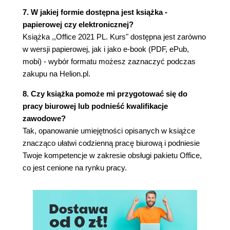
Zmiana szerokości kolumny (97)
7. W jakiej formie dostępna jest książka -
Proste obliczenia (98)
papierowej czy elektronicznej?
Formuły (99)
Książka ,,Office 2021 PL. Kurs" dostępna jest zarówno
Prognozowanie wyników (101)
w wersji papierowej, jak i jako e-book (PDF, ePub,
Wyliczanie i wykreślanie funkcji (104)
mobi) - wybór formatu możesz zaznaczyć podczas
Makropolecenia (106)
zakupu na Helion.pl.
Rejestrowanie makropolecenia (108)
Testowanie makropolecenia (111)
8. Czy książka pomoże mi przygotować się do
Przypisanie makropolecenia do przycisku
pracy biurowej lub podnieść kwalifikacje
(112)
zawodowe?
Testowanie makropolecenia uruchamianego
Tak, opanowanie umiejętności opisanych w książce
przyciskiem (114)
znacząco ułatwi codzienną pracę biurową i podniesie
Zapisywanie makropolecenia (115)
Twoje kompetencje w zakresie obsługi pakietu Office,
Testowanie pliku z makropoleceniem (116)
co jest cenione na rynku pracy.
Podsumowanie (118)
Rozdział 3. PowerPoint (119)
Zasady dobrych prezentacji (120)
Tempo (120)
Przerywniki (120)