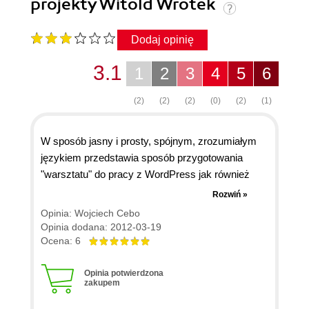
projekty Witold Wrotek
Dodaj opinię
3.1
1
2
3
4
5
6
(2)
(2)
(2)
(0)
(2)
(1)
W sposób jasny i prosty, spójnym, zrozumiałym
językiem przedstawia sposób przygotowania
"warsztatu" do pracy z WordPress jak również
samo uruchomienie, konfigurację i migrację na
Rozwiń »
docelowy serwer. Jest świetnym przykładem
Opinia: Wojciech Cebo
podręcznika napisanego w sposób jasny i prosty,
Opinia dodana: 2012-03-19
zrozumiały tak dla zaawansowanego jak i
Ocena: 6
początkującego użytkownika.
Opinia potwierdzona
zakupem