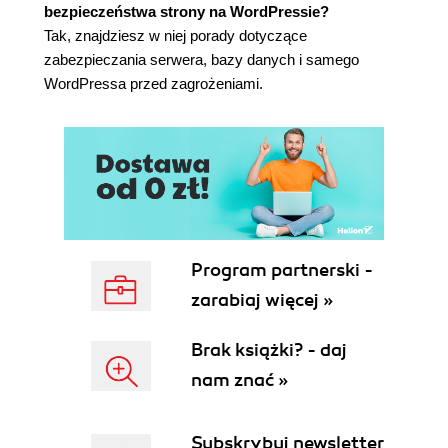
bezpieczeństwa strony na WordPressie?
Wgrywanie wtyczki i plików językowych na serwer
Tak, znajdziesz w niej porady dotyczące
(118)
zabezpieczania serwera, bazy danych i samego
Instalacja forum (120)
WordPressa przed zagrożeniami.
Konfiguracja forum (121)
Podsumowanie (126)
Rozdział 7. Kalendarz wydarzeń (127)
Poszukiwanie i instalacja wtyczki (127)
Konfiguracja wtyczki (129)
Podsumowanie (136)
Rozdział 8. Serwis ogłoszeniowy (137)
Program partnerski -
Poszukiwanie i instalacja wtyczki (137)
zarabiaj więcej »
Konfiguracja wtyczki (141)
Testowanie wtyczki (145)
Brak książki? - daj
Podsumowanie (149)
nam znać »
Rozdział 9. Wersje wielojęzykowe (151)
Poszukiwanie i instalacja wtyczki (151)
Konfiguracja wtyczki (154)
Subskrybuj newsletter