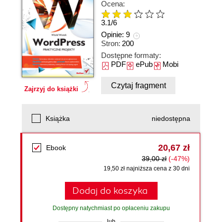
Ocena:
3.1
/
6
Opinie:
9
Stron:
200
Dostępne formaty:
PDF
ePub
Mobi
Czytaj fragment
Zajrzyj do książki
Książka
niedostępna
20,67 zł
Ebook
39,00 zł
(-47%)
19,50 zł najniższa cena z 30 dni
Dodaj do koszyka
Dostępny natychmiast po opłaceniu zakupu
lub