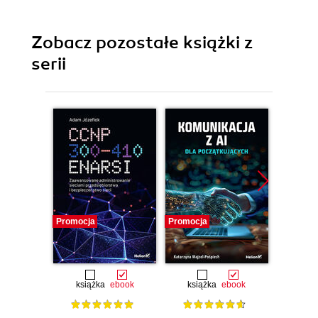
Zobacz pozostałe książki z
serii
Promocja
Promocja
Promocj
książka
ebook
książka
ebook
ksią