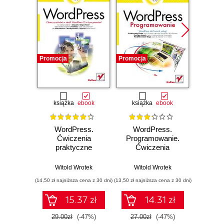
Promocja
Promocja
Promocj
książka
ebook
książka
ebook
ksią
WordPress.
WordPress.
T
Ćwiczenia
Programowanie.
info
praktyczne
Ćwiczenia
Wo
praktyczne
Witold Wrotek
Witold Wrotek
Wit
(14,50 zł najniższa cena z 30 dni)
(13,50 zł najniższa cena z 30 dni)
(6,45 zł najn
15.37 zł
14.31 zł
29.00zł
(-47%)
27.00zł
(-47%)
12.9