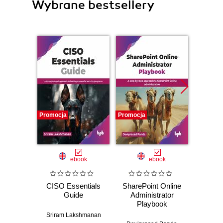
Wybrane bestsellery
Promocja
Promocja
Promocj
ebook
ebook
CISO Essentials
SharePoint Online
WordPr
Guide
Administrator
wit
Playbook
Pa
Temp
Sriram Lakshmanan
Theme