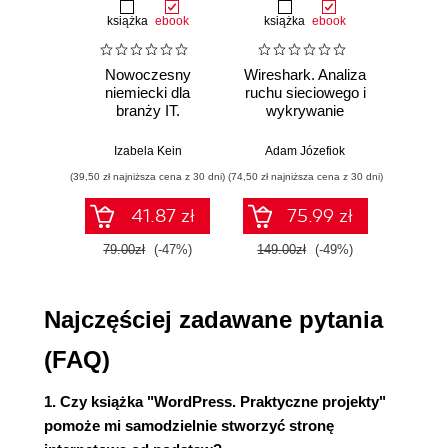
Instalowanie wtyczek (34)
książka
ebook
książka
ebook
ksią
All in One SEO Pack (35)
Google Sitemap Generator (41)
Nowoczesny
Wireshark. Analiza
Aut
Internal Link Building (42)
niemiecki dla
ruchu sieciowego i
prze
Sociable Polska (44)
branży IT.
wykrywanie
s
WordPress Tweaks (49)
Praktyczne
włamań
ste
przykłady i
p
WP Page Numbers (51)
Izabela Kein
Adam Józefiok
Wito
ćwiczenia
Konfiguracja WordPressa (52)
(39,50 zł najniższa cena z 30 dni)
(74,50 zł najniższa cena z 30 dni)
(29,95 zł naj
Blogroll (52)
41.87 zł
75.99 zł
Ustawienia ogólne (52)
Usługi aktualizacji (55)
79.00zł
(-47%)
149.00zł
(-49%)
59.9
Liczba wyświetlanych wpisów (56)
Odnośniki bezpośrednie (57)
Najczęściej zadawane pytania
Kategorie (58)
Regulamin (60)
(FAQ)
Usuwanie domyślnego wpisu (62)
Podsumowanie (63)
1. Czy książka "WordPress. Praktyczne projekty"
Rozdział 2. Galeria obrazków (65)
pomoże mi samodzielnie stworzyć stronę
Rozmiary obrazków (65)