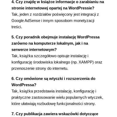
4. Czy znajdę w książce informacje o zarabianiu na
Konto na YouTube (91)
stronie internetowej opartej na WordPressie?
Ustawienia WordPressa (91)
Tak, jeden z rozdziałów poświęcony jest integracji z
Wstawianie filmów (93)
Google AdSense i innym sposobom monetyzacji
Podsumowanie (95)
treści.
Rozdział 4. Biblioteka (97)
5. Czy poradnik obejmuje instalację WordPressa
Acrobat Reader (97)
zarówno na komputerze lokalnym, jak i na
Microsoft Office (100)
serwerze internetowym?
Podsumowanie (104)
Tak, książka szczegółowo opisuje instalację i
Rozdział 5. Katalog nagrań (105)
konfigurację środowiska lokalnego (np. XAMPP) oraz
Instalowanie wtyczki (105)
przenoszenie strony do internetu.
Konfigurowanie wtyczki (106)
6. Czy omówione są wtyczki i rozszerzenia do
Publikowanie pliku audio (109)
WordPressa?
Podsumowanie (111)
Tak, książka przedstawia instalację, konfigurację i
Rozdział 6. Forum (113)
praktyczne zastosowanie wielu popularnych wtyczek,
Ściąganie wtyczki i plików językowych (113)
które ułatwiają rozbudowę funkcjonalności strony.
Rozpakowywanie wtyczki i plików językowych
7. Czy publikacja zawiera wskazówki dotyczące
(117)