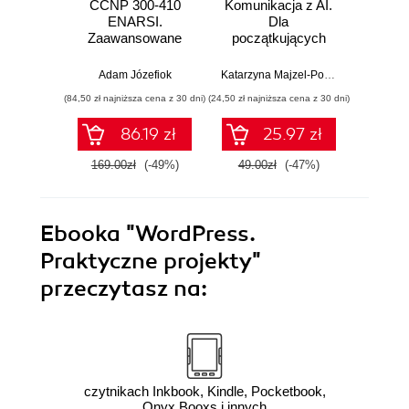
CCNP 300-410
Komunikacja z AI.
Inf
ENARSI.
Dla
kodowa
Zaawansowane
początkujących
wprow
administrowanie
prz
sieciami
zas
Adam Józefiok
Katarzyna Majzel-Pośpiech
Wojcie
przedsiębiorstwa i
(84,50 zł najniższa cena z 30 dni)
(24,50 zł najniższa cena z 30 dni)
(29,49 zł naj
bezpieczeństwo
sieci
86.19 zł
25.97 zł
169.00zł
(-49%)
49.00zł
(-47%)
59.0
Ebooka
"WordPress.
Praktyczne projekty"
przeczytasz na:
czytnikach Inkbook, Kindle, Pocketbook,
Onyx Booxs i innych