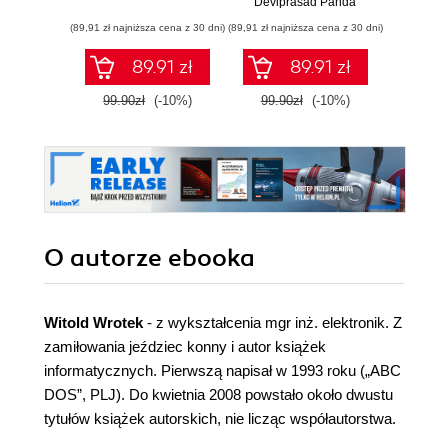
Deviprasad Panda
Tam
WordPr
(89,91 zł najniższa cena z 30 dni)
(89,91 zł najniższa cena z 30 dni)
(125,10 zł 
with s
guidanc
89.91 zł
89.91 zł
exampl
99.90zł
(-10%)
99.90zł
(-10%)
139.0
O autorze
ebooka
Witold Wrotek
- z wykształcenia mgr inż. elektronik. Z
zamiłowania jeździec konny i autor książek
informatycznych. Pierwszą napisał w 1993 roku („ABC
DOS”, PLJ). Do kwietnia 2008 powstało około dwustu
tytułów książek autorskich, nie licząc współautorstwa.