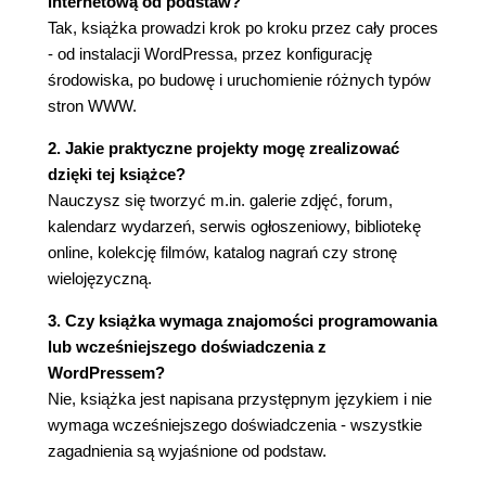
internetową od podstaw?
Dodawanie obrazów do wpisów (67)
Tak, książka prowadzi krok po kroku przez cały proces
Użytkownicy i ich role (74)
- od instalacji WordPressa, przez konfigurację
Dodawanie mediów (76)
środowiska, po budowę i uruchomienie różnych typów
Edytowanie mediów (76)
stron WWW.
Przycinanie (77)
2. Jakie praktyczne projekty mogę zrealizować
Obracanie przeciwnie do ruchu wskazówek
dzięki tej książce?
zegara (78)
Nauczysz się tworzyć m.in. galerie zdjęć, forum,
Obracanie w prawo (79)
kalendarz wydarzeń, serwis ogłoszeniowy, bibliotekę
Odbijanie w pionie (79)
online, kolekcję filmów, katalog nagrań czy stronę
Odbijanie w poziomie (80)
wielojęzyczną.
Wycofanie lub przywrócenie ostatnich zmian
(80)
3. Czy książka wymaga znajomości programowania
Skalowanie obrazka (80)
lub wcześniejszego doświadczenia z
Wtyczka NextGEN Gallery (81)
WordPressem?
Tworzenie galerii (83)
Nie, książka jest napisana przystępnym językiem i nie
Podsumowanie (90)
wymaga wcześniejszego doświadczenia - wszystkie
Rozdział 3. Kolekcja filmów (91)
zagadnienia są wyjaśnione od podstaw.
Wstawianie filmów z YouTube (91)