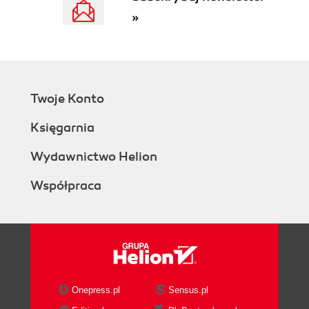
Testowanie wtyczki (156)
»
Podsumowanie (158)
Rozdział 10. Zarabianie z AdSense (161)
Poszukiwanie i instalacja wtyczki (162)
Konfiguracja wtyczki (163)
Twoje Konto
Podsumowanie (169)
Rozdział 11. Przenoszenie bloga do internetu (171)
Księgarnia
Utworzenie konta w środowisku roboczym (172)
Wydawnictwo Helion
Skonfigurowanie konta w środowisku roboczym
(174)
Współpraca
Wyeksportowanie bazy danych ze środowiska
testowego (176)
Skopiowanie plików ze środowiska testowego do
roboczego (179)
Wprowadzenie zmian w plikach konfiguracyjnych
(181)
Wprowadzenie zmian w wyeksportowanej bazie
Onepress.pl
Sensus.pl
danych (183)