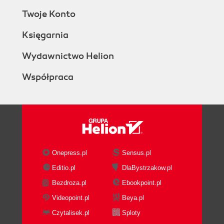
Twoje Konto
Księgarnia
Wydawnictwo Helion
Współpraca
Onepress.pl
Sensus.pl
Editio.pl
DlaBystrzakow.pl
Bezdroza.pl
Ebookpoint.pl
Videopoint.pl
Beya.pl
Czytalisek.pl
Sploty