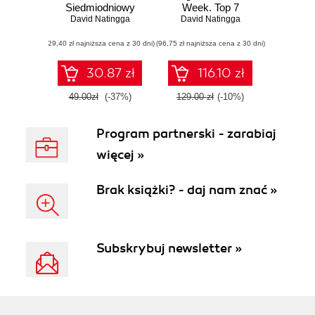
Siedmiodniowy
Week. Top 7
David Natingga
przewodnik.
algorithms for
David Natingga
Wydanie II
scientific
(29,40 zł najniższa cena z 30 dni)
(96,75 zł najniższa cena z 30 dni)
computing, data
analysis, and
machine learning -
30.87 zł
116.10 zł
Second Edition
49.00zł
(-37%)
129.00 zł
(-10%)
Program partnerski - zarabiaj
więcej »
Brak książki? - daj nam znać »
Subskrybuj newsletter »