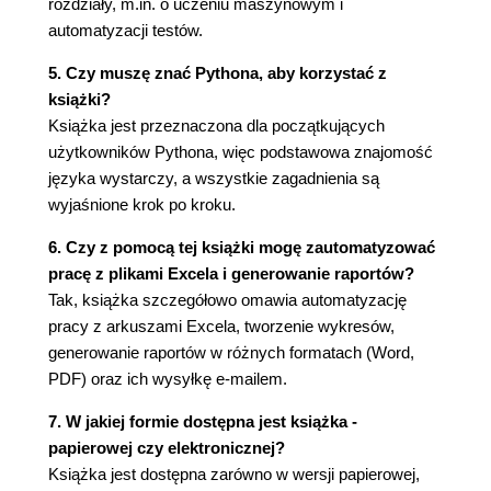
rozdziały, m.in. o uczeniu maszynowym i
Dodatkowe informacje
automatyzacji testów.
Zobacz także
2. Łatwa automatyzacja zadań
5. Czy muszę znać Pythona, aby korzystać z
Przygotowanie zadania
książki?
Przygotowania
Książka jest przeznaczona dla początkujących
Jak to zrobić?
użytkowników Pythona, więc podstawowa znajomość
Jak to działa?
języka wystarczy, a wszystkie zagadnienia są
Dodatkowe informacje
wyjaśnione krok po kroku.
Zobacz także
6. Czy z pomocą tej książki mogę zautomatyzować
Konfigurowanie prac crona
pracę z plikami Excela i generowanie raportów?
Przygotowania
Tak, książka szczegółowo omawia automatyzację
Jak to zrobić?
pracy z arkuszami Excela, tworzenie wykresów,
Jak to działa?
generowanie raportów w różnych formatach (Word,
Dodatkowe informacje
PDF) oraz ich wysyłkę e-mailem.
Zobacz także
Rejestrowanie błędów i problemów
7. W jakiej formie dostępna jest książka -
Przygotowania
papierowej czy elektronicznej?
Jak to zrobić?
Książka jest dostępna zarówno w wersji papierowej,