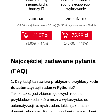
Jak to zrobić?
niemiecki dla
ruchu sieciowego i
prze
Jak to działa?
branży IT.
wykrywanie
s
Dodatkowe informacje
Praktyczne
włamań
ste
przykłady i
p
Zobacz także
Izabela Kein
Adam Józefiok
Wito
ćwiczenia
Operowanie łańcuchami znaków
(39,50 zł najniższa cena z 30 dni)
(74,50 zł najniższa cena z 30 dni)
(29,95 zł naj
Przygotowania
41.87 zł
75.99 zł
Jak to zrobić?
Jak to działa?
79.00zł
(-47%)
149.00zł
(-49%)
59.9
Dodatkowe informacje
Zobacz także
Najczęściej zadawane pytania
Pobieranie danych z ustrukturyzowanych
łańcuchów znaków
(FAQ)
Przygotowania
Jak to zrobić?
1. Czy książka zawiera praktyczne przykłady kodu
Jak to działa?
do automatyzacji zadań w Pythonie?
Dodatkowe informacje
Tak, książka jest zbiorem gotowych receptur i
Zobacz także
przykładów kodu, które można wykorzystać do
Używanie niezależnego narzędzia parse
automatyzacji różnych zadań, takich jak praca z
Przygotowania
danymi, arkuszami Excela, raportami czy e-mailami.