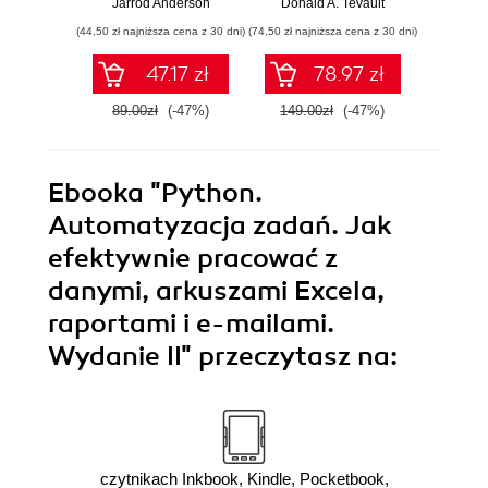
Jarrod Anderson
Donald A. Tevault
William 
przewodzić
zoptymalizujesz,
eksp
(44,50 zł najniższa cena z 30 dni)
(74,50 zł najniższa cena z 30 dni)
(44,50 zł naj
zespołowi w erze
zautomatyzujesz i
anali
sztucznej
usprawnisz każde
Python
47.17 zł
78.97 zł
inteligencji
zadanie
89.00zł
(-47%)
149.00zł
(-47%)
89.0
Ebooka
"Python.
Automatyzacja zadań. Jak
efektywnie pracować z
danymi, arkuszami Excela,
raportami i e-mailami.
Wydanie II"
przeczytasz na:
czytnikach Inkbook, Kindle, Pocketbook,