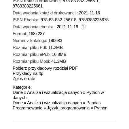
ISBN Książki drukowanej:
978-83-832-2566-1,
9788383225661
Data wydania książki drukowanej :
2021-11-16
ISBN Ebooka:
978-83-832-2567-8, 9788383225678
Data wydania ebooka :
2021-11-16
Format:
168x237
Numer z katalogu:
190683
Rozmiar pliku Pdf:
11.2MB
Rozmiar pliku ePub:
16.8MB
Rozmiar pliku Mobi:
41.3MB
Pobierz przykładowy rozdział PDF
Przykłady na ftp
Zgłoś erratę
Kategorie:
Dane
»
Analiza i wizualizacja danych
»
Python w
danych
Dane
»
Analiza i wizualizacja danych
»
Pandas
Programowanie
»
Języki programowania
»
Python