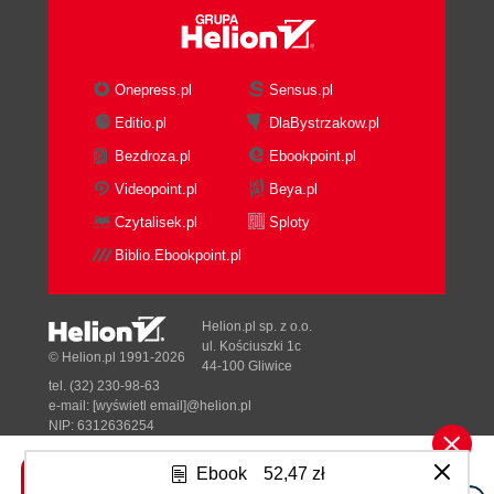
Jak to działa?
Dodatkowe informacje
Zobacz także
Onepress.pl
Sensus.pl
Interakcje z formularzami
Editio.pl
DlaBystrzakow.pl
Przygotowania
Jak to zrobić?
Bezdroza.pl
Ebookpoint.pl
Jak to działa?
Videopoint.pl
Beya.pl
Dodatkowe informacje
Czytalisek.pl
Sploty
Zobacz także
Biblio.Ebookpoint.pl
Używanie pakietu Selenium do obsługi
zaawansowanych interakcji
Przygotowania
Helion.pl sp. z o.o.
Jak to zrobić?
ul. Kościuszki 1c
© Helion.pl 1991-2026
Jak to działa?
44-100 Gliwice
tel. (32) 230-98-63
Dodatkowe informacje
e-mail:
[wyświetl email]@helion.pl
Zobacz także
NIP: 6312636254
Dostęp do stron chronionych hasłem
Regon: 241989027
Przygotowania
Ebook
52,47 zł
Designed with ♥ by
Tonik.pl