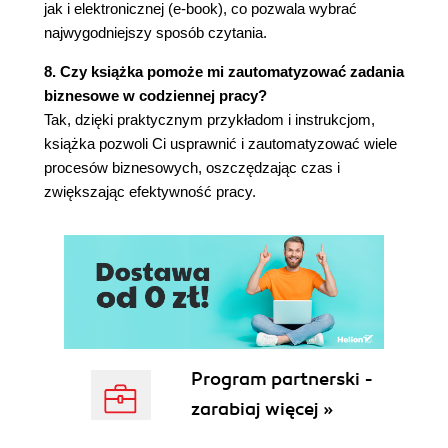
Jak to działa?
jak i elektronicznej (e-book), co pozwala wybrać
Dodatkowe informacje
najwygodniejszy sposób czytania.
Zobacz także
8. Czy książka pomoże mi zautomatyzować zadania
Wysyłanie e-maili z powiadomieniami
biznesowe w codziennej pracy?
Przygotowania
Tak, dzięki praktycznym przykładom i instrukcjom,
Jak to zrobić?
książka pozwoli Ci usprawnić i zautomatyzować wiele
Jak to działa?
procesów biznesowych, oszczędzając czas i
Dodatkowe informacje
zwiększając efektywność pracy.
Zobacz także
3. Tworzenie pierwszej aplikacji do pobierania
informacji ze stron WWW
Pobieranie stron WWW
Przygotowania
Jak to zrobić?
Jak to działa?
Dodatkowe informacje
Program partnerski -
Zobacz także
zarabiaj więcej »
Parsowanie kodu HTML
Przygotowania