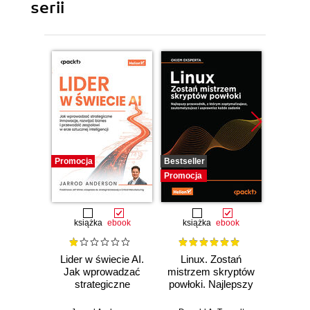
serii
Promocja
Bestseller
Promocj
Promocja
książka
ebook
książka
ebook
ksią
Lider w świecie AI.
Linux. Zostań
P
Jak wprowadzać
mistrzem skryptów
Re
strategiczne
powłoki. Najlepszy
Ob
innowacje, rozwijać
przewodnik, z
nauko
biznes i
którym
cz