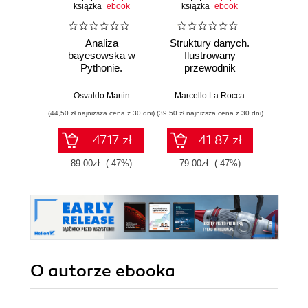
książka
ebook
książka
ebook
ksią
Analiza
Struktury danych.
Pytho
bayesowska w
Ilustrowany
mas
Pythonie.
przewodnik
prz
Praktyczny
Najlep
przewodnik po
w 
Osvaldo Martin
Marcello La Rocca
Yuxi 
modelowaniu
zasto
(44,50 zł najniższa cena z 30 dni)
(39,50 zł najniższa cena z 30 dni)
(64,50 zł naj
probabilistycznym.
Wyd
Wydanie III
47.17 zł
41.87 zł
89.00zł
(-47%)
79.00zł
(-47%)
129.0
O autorze
ebooka