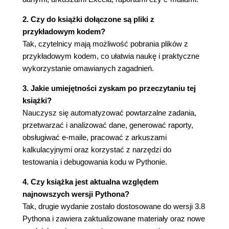
Jak to zrobić?
Jak to działa?
2. Czy do książki dołączone są pliki z
Dodatkowe informacje
przykładowym kodem?
Zobacz także
Tak, czytelnicy mają możliwość pobrania plików z
Wprowadzenie do wyrażeń regularnych
przykładowym kodem, co ułatwia naukę i praktyczne
Przygotowania
wykorzystanie omawianych zagadnień.
Jak to zrobić?
3. Jakie umiejętności zyskam po przeczytaniu tej
Jak to działa?
książki?
Dodatkowe informacje
Nauczysz się automatyzować powtarzalne zadania,
Zobacz także
przetwarzać i analizować dane, generować raporty,
Więcej o wyrażeniach regularnych
obsługiwać e-maile, pracować z arkuszami
Jak to zrobić?
kalkulacyjnymi oraz korzystać z narzędzi do
Jak to działa?
testowania i debugowania kodu w Pythonie.
Dodatkowe informacje
Zobacz także
4. Czy książka jest aktualna względem
Dodawanie argumentów wiersza poleceń
najnowszych wersji Pythona?
Przygotowania
Tak, drugie wydanie zostało dostosowane do wersji 3.8
Jak to zrobić?
Pythona i zawiera zaktualizowane materiały oraz nowe
Jak to działa?