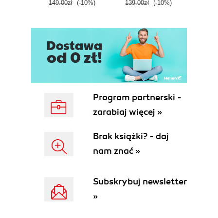
149.00zł
(-10%)
139.00zł
(-10%)
129.0
E
Program partnerski -
zarabiaj więcej »
Brak książki? - daj
nam znać »
Subskrybuj newsletter
»