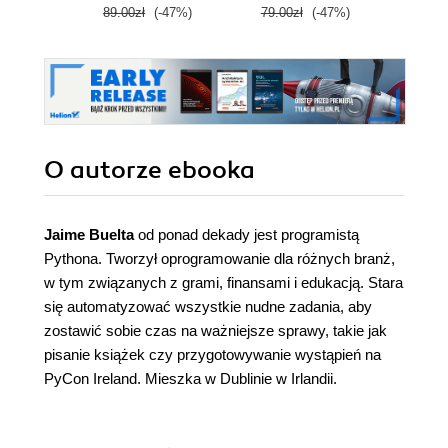
89.00zł
(-47%)
79.00zł
(-47%)
129.0
O autorze
ebooka
Jaime Buelta
od ponad dekady jest programistą
Pythona. Tworzył oprogramowanie dla różnych branż,
w tym związanych z grami, finansami i edukacją. Stara
się automatyzować wszystkie nudne zadania, aby
zostawić sobie czas na ważniejsze sprawy, takie jak
pisanie książek czy przygotowywanie wystąpień na
PyCon Ireland. Mieszka w Dublinie w Irlandii.