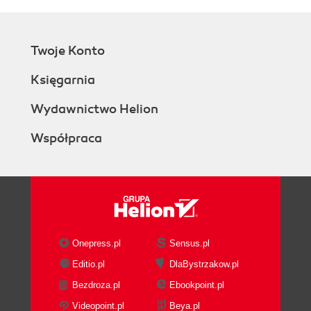
Twoje Konto
Księgarnia
Wydawnictwo Helion
Współpraca
Onepress.pl
Sensus.pl
Editio.pl
DlaBystrzakow.pl
Bezdroza.pl
Ebookpoint.pl
Videopoint.pl
Beya.pl