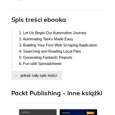
Spis treści
ebooka
1. Let Us Begin Our Automation Journey
2. Automating Tasks Made Easy
3. Building Your First Web Scraping Application
4. Searching and Reading Local Files
5. Generating Fantastic Reports
6. Fun with Spreadsheets
7. Developing Stunning Graphs
pokaż cały spis treści
8. Dealing with Communication Channels
9. Why Not Automate Your Marketing Campaign?
10. Debugging Techniques
Packt Publishing - inne książki