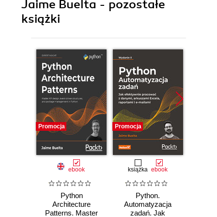
Jaime Buelta - pozostałe
książki
Promocja
Promocja
Promocj
ebook
książka
ebook
Python
Python.
Python
Architecture
Automatyzacja
Cook
Patterns. Master
zadań. Jak
Python