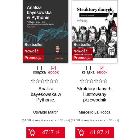
Bestseller
Bestseller
Bestselle
Nowość
Nowość
Promocj
Promocja
Promocja
książka
ebook
książka
ebook
ksią
Analiza
Struktury danych.
Pytho
bayesowska w
Ilustrowany
mas
Pythonie.
przewodnik
prz
Praktyczny
Najlep
przewodnik po
w 
Osvaldo Martin
Marcello La Rocca
Yuxi 
modelowaniu
zasto
(44,50 zł najniższa cena z 30 dni)
(39,50 zł najniższa cena z 30 dni)
(64,50 zł naj
probabilistycznym.
Wyd
Wydanie III
47.17 zł
41.87 zł