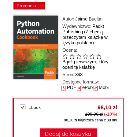
Promocja
Autor:
Jaime Buelta
Wydawnictwo:
Packt
Publishing
(Z chęcią
przeczytam książkę w
języku polskim)
Ocena:
Bądź pierwszym, który
oceni tę książkę
Stron:
398
Dostępne formaty:
PDF
ePub
Mobi
98,10 zł
Ebook
109,00 zł
(-10%)
98,10 zł najniższa cena z 30 dni
Dodaj do koszyka