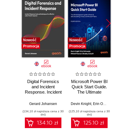
Nowość
Nowość
Nowość
Promocja
Promocja
Promocj
ebook
ebook
Digital Forensics
Microsoft Power BI
Pract
and Incident
Quick Start Guide.
Intel
Response. Incident
The Ultimate
Data-D
Response tools
Beginner's Guide
Hunti
and techniques for
to Power BI, Data
your c
Gerard Johansen
Devin Knight
,
Erin Ostrowsky
,
Mitchel
effective cyber
Storytelling, AI
effor
(134,10 zł najniższa cena z 30
(125,10 zł najniższa cena z 30
(116,10 zł 
threat response -
Tools, and
dete
dni)
dni)
Fourth Edition
Microsoft Fabric -
def
134.10 zł
125.10 zł
Fourth Edition
ATT&C
tool