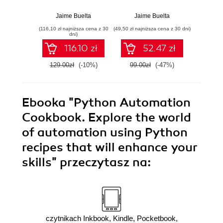
API design, event-
efektywnie
recip
driven structures,
pracować z
scra
Jaime Buelta
Jaime Buelta
Jai
and package
danymi, arkuszami
wran
(116,10 zł najniższa cena z 30
(49,50 zł najniższa cena z 30 dni)
(116,10 zł 
management in
Excela, raportami i
Excel,
dni)
Python
e-mailami.
email 
116.10 zł
52.47 zł
Wydanie II
Seco
129.00zł
(-10%)
99.00zł
(-47%)
129.0
Ebooka
"Python Automation
Cookbook. Explore the world
of automation using Python
recipes that will enhance your
skills"
przeczytasz na:
czytnikach Inkbook, Kindle, Pocketbook,