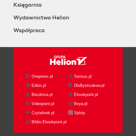
Księgarnia
Wydawnictwo Helion
Współpraca
Onepress.pl
Sensus.pl
Editio.pl
DlaBystrzakow.pl
Bezdroza.pl
Ebookpoint.pl
Videopoint.pl
Beya.pl
Czytalisek.pl
Sploty
Biblio.Ebookpoint.pl