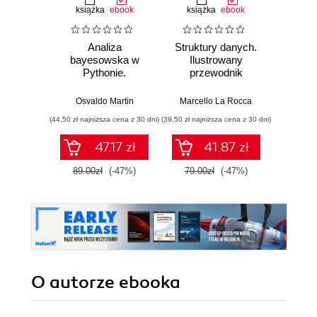
książka
ebook
książka
ebook
ksią
Analiza
Struktury danych.
Pytho
bayesowska w
Ilustrowany
mas
Pythonie.
przewodnik
prz
Praktyczny
Najlep
przewodnik po
w 
Osvaldo Martin
Marcello La Rocca
Yuxi 
modelowaniu
zasto
(44,50 zł najniższa cena z 30 dni)
(39,50 zł najniższa cena z 30 dni)
(64,50 zł naj
probabilistycznym.
Wyd
Wydanie III
47.17 zł
41.87 zł
89.00zł
(-47%)
79.00zł
(-47%)
129.0
O autorze
ebooka