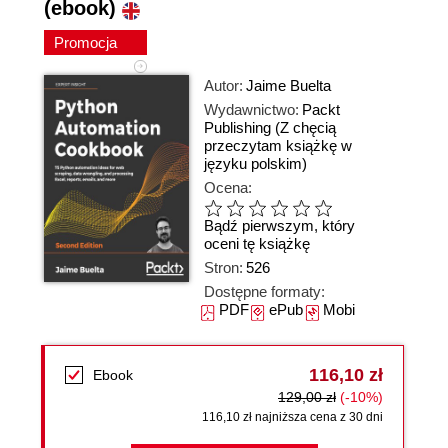
(ebook)
Promocja
Autor:
Jaime Buelta
Wydawnictwo:
Packt
Publishing
(Z chęcią
przeczytam książkę w
języku polskim)
Ocena:
Bądź pierwszym, który
oceni tę książkę
Stron:
526
Dostępne formaty:
PDF
ePub
Mobi
116,10 zł
Ebook
129,00 zł
(-10%)
116,10 zł najniższa cena z 30 dni