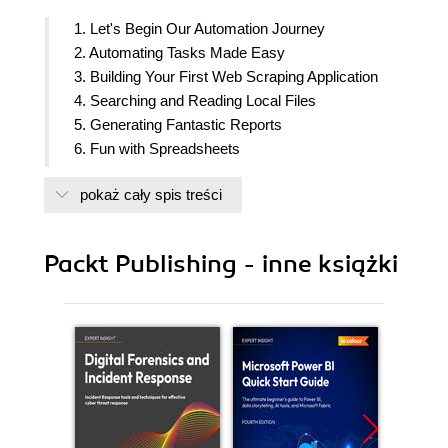
1. Let's Begin Our Automation Journey
2. Automating Tasks Made Easy
3. Building Your First Web Scraping Application
4. Searching and Reading Local Files
5. Generating Fantastic Reports
6. Fun with Spreadsheets
7. Cleaning and Processing Data
pokaż cały spis treści
8. Developing Stunning Graphs
9. Dealing with Communication Channels
10. Why Not Automate Your Marketing Campaign?
Packt Publishing - inne książki
11. Machine Learning for Automation
12. Automatic Testing Routines
13. Debugging Techniques