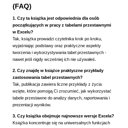
przestawnej 39
(FAQ)
4.1. Otwieranie okna dialogowego Ustawienia pola
1. Czy ta książka jest odpowiednia dla osób
39
początkujących w pracy z tabelami przestawnymi
4.2. Zmiana nazw pól 40
w Excelu?
4.3. Wprowadzanie formatów liczbowych w polach
Tak, książka prowadzi czytelnika krok po kroku,
danych 40
wyjaśniając podstawy oraz praktyczne aspekty
4.4. Zmiana obliczeń podsumowujących 41
tworzenia i wykorzystywania tabel przestawnych -
4.5. Wstawianie i usuwanie sum częściowych 42
nawet jeśli nigdy wcześniej ich nie używałeś.
4.5.1. Eliminowanie sum częściowych 42
4.5.2. Dodawanie sum częściowych do
2. Czy znajdę w książce praktyczne przykłady
jednego pola 43
zastosowania tabel przestawnych?
4.6. Korzystanie z opcji zmiennych sum 50
Tak, publikacja zawiera liczne przykłady z życia
4.7. Grupowanie i rozgrupowywanie pól tabeli
wzięte, które pomogą Ci zrozumieć, jak wykorzystać
przestawnej 55
tabele przestawne do analizy danych, raportowania i
Rozdział 5. Formatowanie raportu tabeli
prezentacji wyników.
przestawnej 73
3. Czy książka obejmuje najnowsze wersje Excela?
5.1. Wykorzystanie wbudowanych szablonów -
Książka koncentruje się na uniwersalnych funkcjach