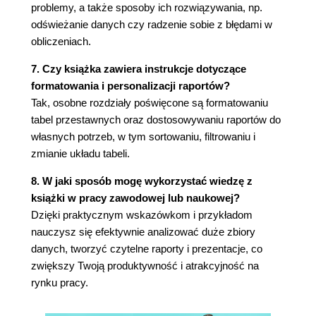
przestawnych 90
problemy, a także sposoby ich rozwiązywania, np.
7.1. Metody wykonywania obliczeń 90
odświeżanie danych czy radzenie sobie z błędami w
7.2. Pola obliczeniowe 91
obliczeniach.
7.2.1. Tworzenie nowego pola obliczeniowego
7. Czy książka zawiera instrukcje dotyczące
w tabeli przestawnej 91
formatowania i personalizacji raportów?
7.2.2. Wyświetlanie listy formuł i informacji o
Tak, osobne rozdziały poświęcone są formatowaniu
nich 92
tabel przestawnych oraz dostosowywaniu raportów do
7.2.3. Modyfikowanie istniejącego pola
własnych potrzeb, w tym sortowaniu, filtrowaniu i
obliczeniowego lub obliczanego elementu 93
zmianie układu tabeli.
7.2.4. Usuwanie pola obliczeniowego z tabeli
przestawnej 94
8. W jaki sposób mogę wykorzystać wiedzę z
7.3. Zmiana sposobu wyświetlania danych z
książki w pracy zawodowej lub naukowej?
błędem #DZIEL/0! 95
Dzięki praktycznym wskazówkom i przykładom
7.4. Tworzenie obliczanego elementu 98
nauczysz się efektywnie analizować duże zbiory
7.4.1. Ograniczenia w tworzeniu elementów
danych, tworzyć czytelne raporty i prezentacje, co
obliczanych 100
zwiększy Twoją produktywność i atrakcyjność na
7.4.2. Ukrywanie danych tworzących
rynku pracy.
obliczany element 100
7.4.3. Przywracanie ukrytych danych 101