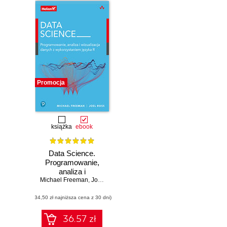
Promocja
książka
ebook
Data Science.
Programowanie,
analiza i
Michael Freeman
wizualizacja
,
Joel Ross
danych z
(34,50 zł najniższa cena z 30 dni)
wykorzystaniem
języka R
36.57 zł